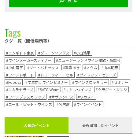
検 索
T
a
g
s
タグ一覧（開催場所等）
#ランギトト東京
#グリーンソングス
#小山浩平
#ワインメーカーズディナー
#ニュージーランドワイン試飲・商談会
#小山竜宇
#ツー・パドックス
#紫貴あき
#ノヴム
#山本昭彦
#ワインレポート
#トリニティー・ヒル
#ヴィレッジ・セラーズ
#Foodex
#学生向けワインセミナー
#ワイングロッサリー
#セミナー
#キムラセラーズ
#SATO Wines
#サトウワインズ
#クラギー・レンジ
#ワインプラスカレッジ
#サザンクロス
#ワカヌイ
#コール・ピット・ワインズ
#名古屋
#ワインイベント
人気のイベント
最近追加したイベント