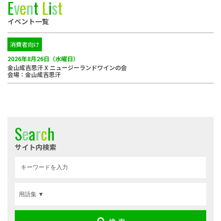
E
v
e
n
t
L
i
s
t
イベント一覧
消費者向け
2026年8月26日（水曜日）
金山成吉思汗 X ニュージーランドワインの会
会場：金山成吉思汗
S
e
a
r
c
h
サイト内検索