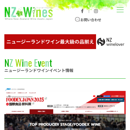
コンテンツへスキップ
メニュー
｜
ニュージーランドワイン総合サイト
お問い合わせ
N
Z
W
i
n
e
E
v
e
n
t
ニュージーランドワインイベント情報