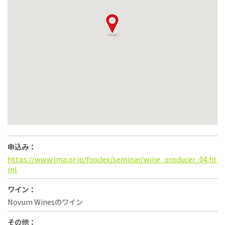
申込み：
https://www.jma.or.jp/foodex/seminar/wine_producer_04.ht
ml
ワイン：
Novum Winesのワイン
その他：