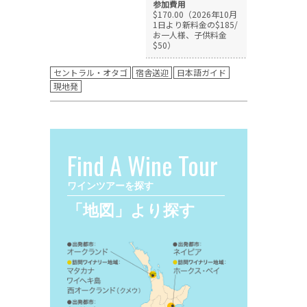
参加費用
$170.00（2026年10月
1日より新料金の$185/
お一人様、子供料金
$50）
セントラル・オタゴ
宿舎送迎
日本語ガイド
現地発
Find A Wine Tour
ワインツアーを探す
「地図」より探す