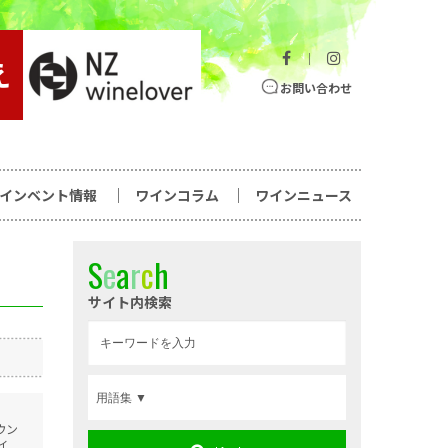
｜
お問い合わせ
ワインベント情報
ワインコラム
ワインニュース
S
e
a
r
c
h
サイト内検索
ウン
ィ