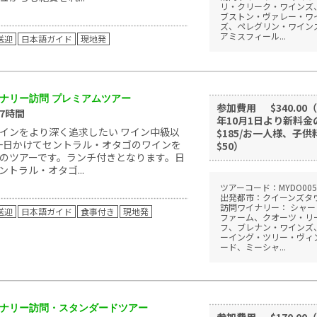
リ・クリーク・ワインズ
ブストン・ヴァレー・ワ
ズ、ペレグリン・ワイン
アミスフィール...
送迎
日本語ガイド
現地発
ナリー訪問 プレミアムツアー
参加費用
$340.00（
約7時間
年10月1日より新料金
インをより深く追求したい ワイン中級以
$185/お一人様、子供
 一日かけてセントラル・オタゴのワインを
$50）
のツアーです。ランチ付きとなります。日
トラル・オタゴ...
ツアーコード：MYDO005
出発都市：クイーンズタ
訪問ワイナリー： シャー
送迎
日本語ガイド
食事付き
現地発
ファーム、クオーツ・リ
フ、ブレナン・ワインズ
ーイング・ツリー・ヴィ
ード、ミーシャ...
ナリー訪問・スタンダードツアー
参加費用
$170.00（