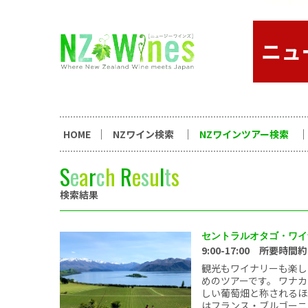
コンテンツへスキップ
ニュージーランドワイン総合
HOME
NZワイン検索
NZワインツアー検索
S
e
a
r
c
h
R
e
s
u
l
t
s
検索結果
セントラルオタゴ・ワイ
9:00-17:00 所要時間
観光もワイナリーも楽し
めのツアーです。 ワナ
しい葡萄畑と称されるほ
はフランス・ブルゴーニュ