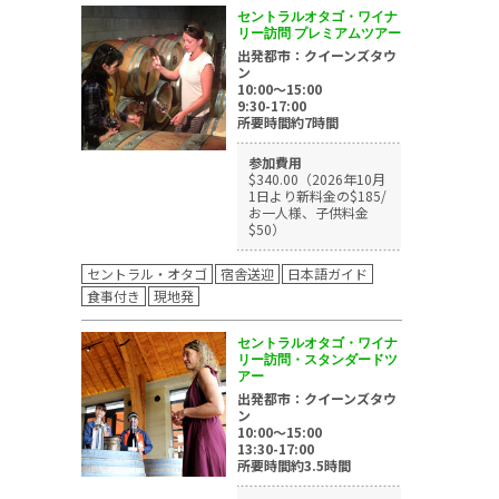
セントラルオタゴ・ワイナ
リー訪問 プレミアムツアー
出発都市：クイーンズタウ
ン
10:00～15:00
9:30-17:00
所要時間約7時間
参加費用
$340.00（2026年10月
1日より新料金の$185/
お一人様、子供料金
$50）
セントラル・オタゴ
宿舎送迎
日本語ガイド
食事付き
現地発
セントラルオタゴ・ワイナ
リー訪問・スタンダードツ
アー
出発都市：クイーンズタウ
ン
10:00～15:00
13:30-17:00
所要時間約3.5時間