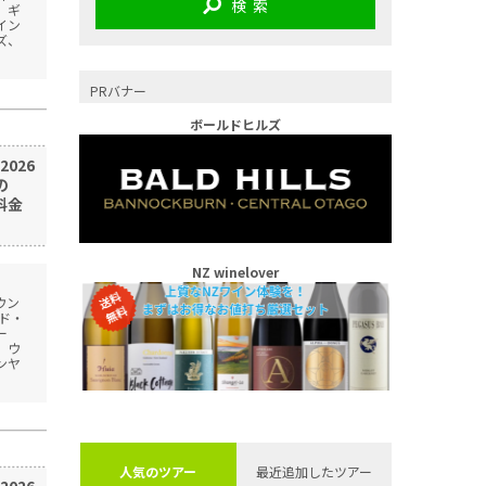
検 索
、ギ
イン
ズ、
PRバナー
ボールドヒルズ
2026
の
料金
NZ winelover
ウン
ド・
ー
、ウ
ンヤ
人気のツアー
最近追加したツアー
2026