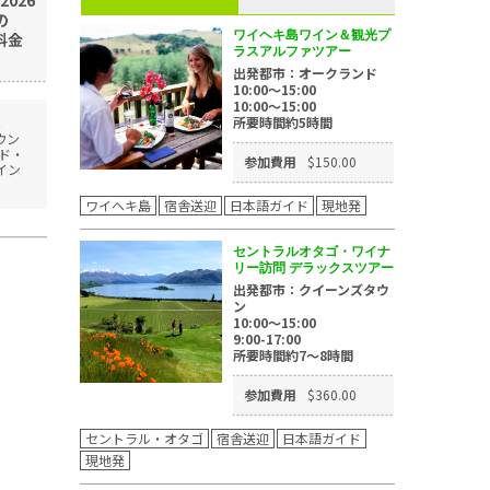
の
ワイヘキ島ワイン＆観光プ
料金
ラスアルファツアー
出発都市：オークランド
10:00～15:00
10:00～15:00
所要時間約5時間
ウン
ド・
参加費用
$150.00
イン
ワイヘキ島
宿舎送迎
日本語ガイド
現地発
セントラルオタゴ・ワイナ
リー訪問 デラックスツアー
出発都市：クイーンズタウ
ン
10:00～15:00
9:00-17:00
所要時間約7～8時間
参加費用
$360.00
セントラル・オタゴ
宿舎送迎
日本語ガイド
現地発