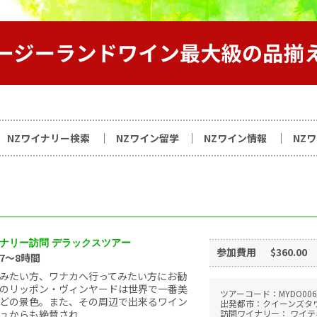
サイト
NZワイナリー検索
NZワイン留学
NZワイン情報
NZ
ナリー訪問 デラックスツアー
参加費用
$360.00
約7～8時間
みたい方、ワナカへ行ってみたい方にお勧
カのリッポン・ヴィンヤードは世界で一番美
ツアーコード：MYDO006
どの景色。また、その周辺で出来るワイン
出発都市：クイーンズタ
からも絶賛され...
訪問ワイナリー： ワイテ