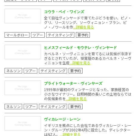
コウラ・ベイ・ワインズ
全て自社ヴィンヤードで育てたぶどうを使い、ピノ・
グリ、リースリング、ソーヴィニョン・ブラン、ピ
ノ・ノワールを作
...詳細を見る
マールボロー
ツアー
テイスティング
要予約
ヒメスフィールド・モウテレ・ヴィンヤード
カベルネ・ソーヴィニョンを育てるには気候が冷涼す
ぎるとされていたが、受賞歴のあるカベルネ・ソーヴ
ィニョンを生産
...詳細を見る
ネルソン
ツアー
テイスティング
要予約
ブライトウォーター・ヴィンヤーズ
1999年が最初のヴィンテージとなった、家族経営の
小さなワイナリー。日照時間の長いこの土地ならでは
の気候条件を
...詳細を見る
ネルソン
ツアー
テイスティング
要予約
ヴィカレージ・レーン
イギリスを拠点にした会社であるヴィカレージ・レー
ン・グループが2002年4月に設立した。ディレクター
はNZ人。
...詳細を見る