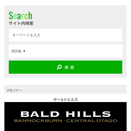
S
e
a
r
c
h
サイト内検索
検 索
PRバナー
ボールドヒルズ