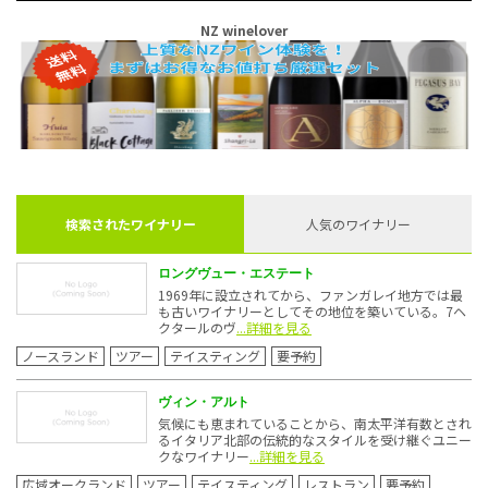
NZ winelover
検索されたワイナリー
人気のワイナリー
ロングヴュー・エステート
1969年に設立されてから、ファンガレイ地方では最
も古いワイナリーとしてその地位を築いている。7ヘ
クタールのヴ
...詳細を見る
ノースランド
ツアー
テイスティング
要予約
ヴィン・アルト
気候にも恵まれていることから、南太平洋有数とされ
るイタリア北部の伝統的なスタイルを受け継ぐユニー
クなワイナリー
...詳細を見る
広域オークランド
ツアー
テイスティング
レストラン
要予約