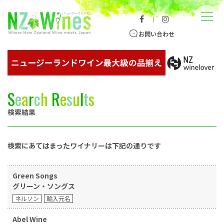
コンテンツへスキップ
メニュー
｜
ニュージーランドワイン総合サイト
お問い合わせ
S
e
a
r
c
h
R
e
s
u
l
t
s
検索結果
検索にあてはまったワイナリーは下記の通りです
Green Songs
グリーン・ソングス
ネルソン
輸入元名
Abel Wine