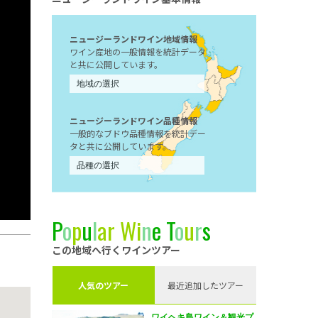
ニュージーランドワイン地域情報
ワイン産地の一般情報を統計データ
と共に公開しています。
ニュージーランドワイン品種情報
一般的なブドウ品種情報を統計デー
タと共に公開しています。
P
o
p
u
l
a
r
W
i
n
e
T
o
u
r
s
この地域へ行くワインツアー
人気のツアー
最近追加したツアー
ワイヘキ島ワイン＆観光プ