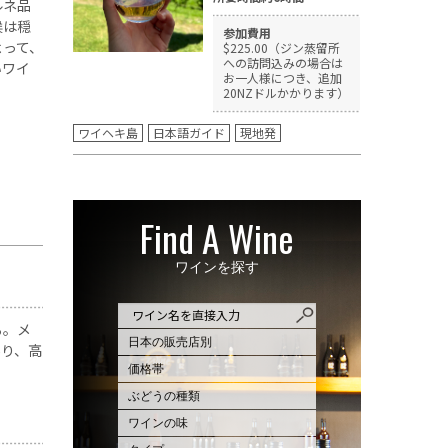
ルネ品
候は穏
参加費用
よって、
$225.00（ジン蒸留所
への訪問込みの場合は
いワイ
お一人様につき、追加
20NZドルかかります）
ワイヘキ島
日本語ガイド
現地発
Find A Wine
ワインを探す
る。メ
あり、高