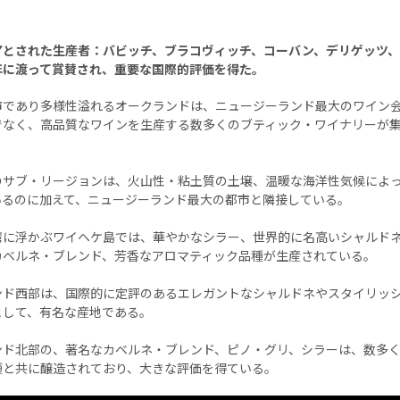
アとされた生産者：バビッチ、ブラコヴィッチ、コーバン、デリゲッツ
年に渡って賞賛され、重要な国際的評価を得た。
市であり多様性溢れるオークランドは、ニュージーランド最大のワイン
でなく、高品質なワインを生産する数多くのブティック・ワイナリーが
のサブ・リージョンは、火山性・粘土質の土壌、温暖な海洋性気候によ
いるのに加えて、ニュージーランド最大の都市と隣接している。
湾に浮かぶワイヘケ島では、華やかなシラー、世界的に名高いシャルド
カベルネ・ブレンド、芳香なアロマティック品種が生産されている。
ンド西部は、国際的に定評のあるエレガントなシャルドネやスタイリッ
として、有名な産地である。
ンド北部の、著名なカベルネ・ブレンド、ピノ・グリ、シラーは、数多
種と共に醸造されており、大きな評価を得ている。