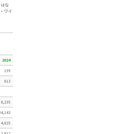
ではな
・ワイ
2024
159
613
8,235
24,143
4,625
12,812