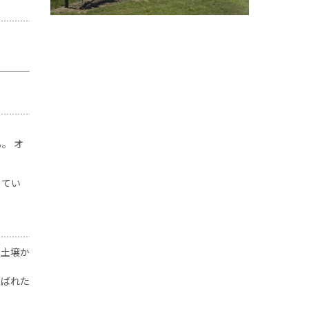
。 オ
してい
た土壌か
運ばれた