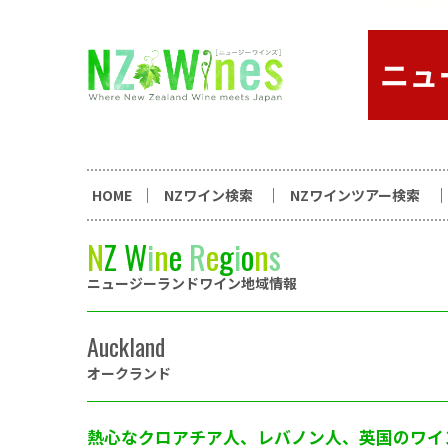
コンテンツへスキップ
ニュージーランドワイン総合
HOME
NZワイン検索
NZワインツアー検索
N
Z
W
i
n
e
R
e
g
i
o
n
s
ニュージーランドワイン地域情報
Auckland
オークランド
熱心なクロアチア人、レバノン人、英国のワイン