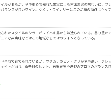
タイルがあるが、やや重めで熟れた果実による南国果実の味わいに、フ
のバランスが良いワイン。クメウ・ワイナリーはこの品種の頂点に立っ
練されたスタイルのシラーがワイヘキ島からは造られている。香り豊か
ピュアな果実味などはこの地域ならではのワインとなっている。
リ
ンド全域で育てられているが、マタカナのピノ・グリが名声高い。フレ
ウェイトがあり、香辛料のヒント、石果果実や洋梨のアロマのバランス
タ