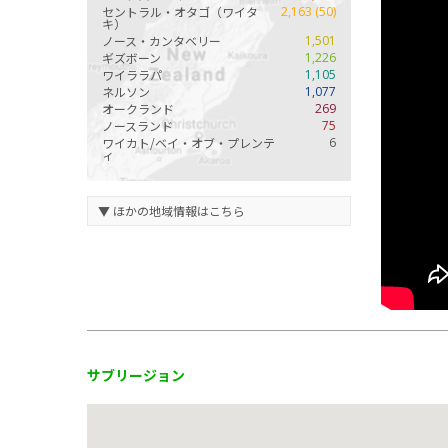
セントラル・オタゴ（ワイタ
2,163 (50)
キ）
ノース・カンタベリー
1,501
ギズボーン
1,226
ワイララパ
1,105
ネルソン
1,077
オークランド
269
ノースランド
75
ワイカト/ベイ・オブ・プレンテ
6
ィ
サブリージョン