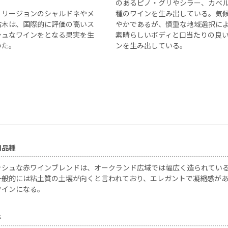
のあるピノ・グリやシラー、カベ
・リージョンのシャルドネやメ
種のワインを生み出している。気
古木は、国際的に評価の高いス
やかであるが、慎重な地域選択に
シュなワインをとなる果実を生
素晴らしいボディと口当たりの良
いた。
ンを生み出している。
用品種
ッシュな赤ワインブレンドは、オークランド広域では幅広く造られてい
一般的には粘土質の土壌が向くと言われており、エレガントで凝縮感が
ワインになる。
ネ