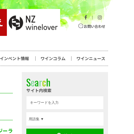
｜
お問い合わせ
ワインベント情報
ワインコラム
ワインニュース
S
e
a
r
c
h
サイト内検索
ジーラ