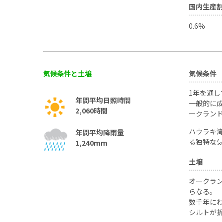
国内生産
0.6%
気候条件と土壌
気候条件
1年を通
年間平均日照時間
一般的に
2,060時間
ークラン
ハウラキ
年間平均降雨量
る独特な
1,240mm
土壌
オークラ
らなる。
数千年に
シルトが