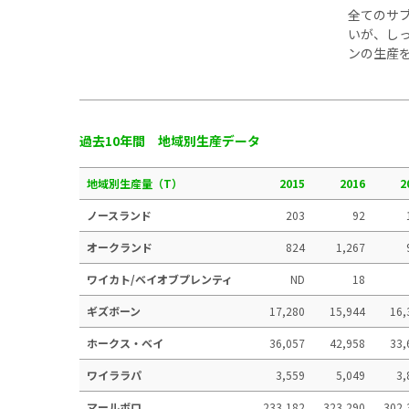
全てのサ
いが、し
ンの生産
過去10年間 地域別生産データ
地域別生産量（T）
2015
2016
2
ノースランド
203
92
オークランド
824
1,267
ワイカト/ベイオブプレンティ
ND
18
ギズボーン
17,280
15,944
16,
ホークス・ベイ
36,057
42,958
33,
ワイララパ
3,559
5,049
3,
マールボロ
233,182
323,290
302,