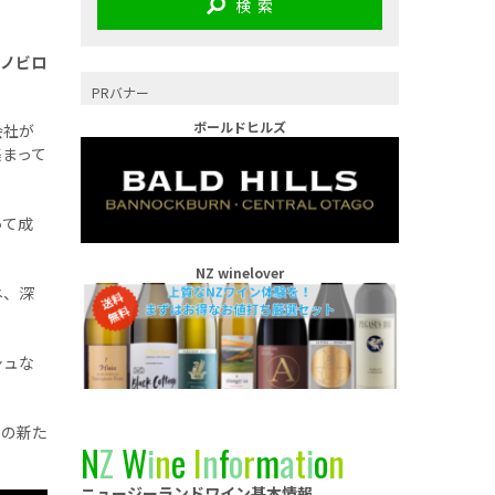
検 索
、ノビロ
PRバナー
ボールドヒルズ
会社が
集まって
って成
NZ winelover
ネ、深
シュな
くの新た
N
Z
W
i
n
e
I
n
f
o
r
m
a
t
i
o
n
ニュージーランドワイン基本情報