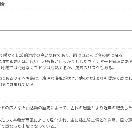
割合
して暖かく比較的湿度の高い気候であり、雨はほとんど冬の間に降る。
成功する要因は、良い土地選択としっかりとしたヴィンヤード管理にある
ド地域では問題なくブドウは成熟するが、病気のリスクもある。
湾にあるワイヘキ島は、冷涼な海風が吹き、他の地域よりも暖かく乾燥
気候に恵まれている。
ンドの広大な火山活動の歴史によって、古代の岩盤とより近年の肥沃し
わたって基盤が雨風によって風化され、主に粘土質土壌と砂岩層、風で
折り重なった土壌となっている。