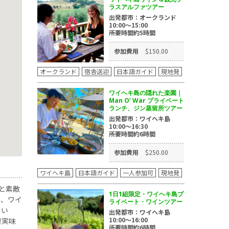
ラスアルファツアー
出発都市：オークランド
10:00～15:00
所要時間約5時間
参加費用
$150.00
オークランド
宿舎送迎
日本語ガイド
現地発
ワイヘキ島の隠れた楽園｜
Man O’ War プライベート
ランチ、ジン蒸留所ツアー
出発都市：ワイヘキ島
10:00～16:30
所要時間約6時間
参加費用
$250.00
ワイヘキ島
日本語ガイド
一人参加可
現地発
と素敵
1⽇1組限定・ワイヘキ島プ
り、ワイ
ライベート・ワインツアー
てい
出発都市：ワイヘキ島
10:00～16:00
果実味
所要時間約6時間