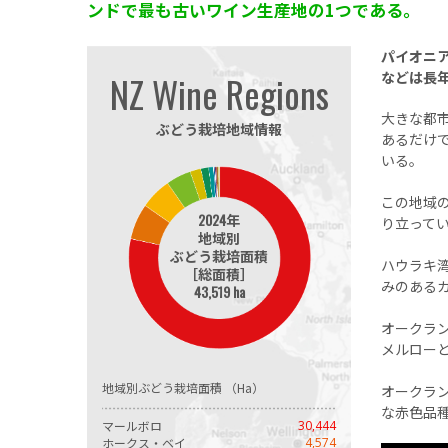
ンドで最も古いワイン生産地の1つである。
パイオニ
NZ Wine Regions
などは長
大きな都
ぶどう栽培地域情報
あるだけ
いる。
この地域
2024年
り立って
地域別
ぶどう栽培面積
ハウラキ
［総面積］
みのある
43,519 ha
オークラ
メルロー
地域別ぶどう栽培面積 （Ha）
オークラ
な赤色品
マールボロ
30,444
ホークス・ベイ
4,574