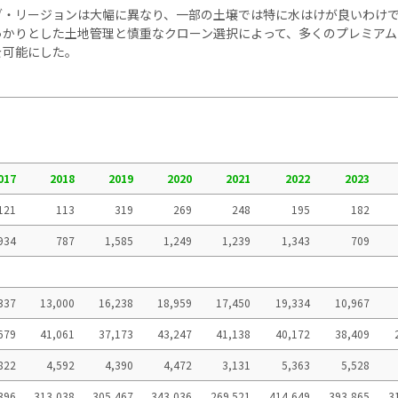
ブ・リージョンは大幅に異なり、一部の土壌では特に水はけが良いわけ
っかりとした土地管理と慎重なクローン選択によって、多くのプレミアム
を可能にした。
017
2018
2019
2020
2021
2022
2023
121
113
319
269
248
195
182
934
787
1,585
1,249
1,239
1,343
709
337
13,000
16,238
18,959
17,450
19,334
10,967
679
41,061
37,173
43,247
41,138
40,172
38,409
822
4,592
4,390
4,472
3,131
5,363
5,528
396
313,038
305,467
343,036
269.521
414,649
393,865
3