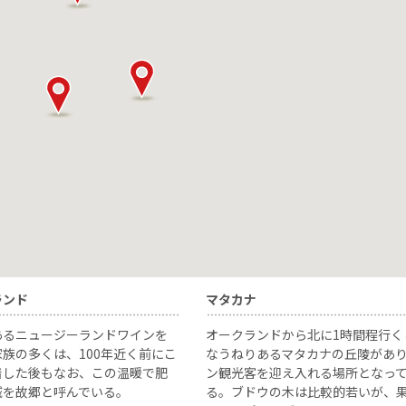
ランド
マタカナ
あるニュージーランドワインを
オークランドから北に1時間程行く
族の多くは、100年近く前にこ
なうねりあるマタカナの丘陵があ
着した後もなお、この温暖で肥
ン観光客を迎え入れる場所となっ
域を故郷と呼んでいる。
る。ブドウの木は比較的若いが、