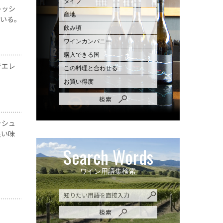
レッシ
ている。
でエレ
ッシュ
良い味
Search Words
ワイン用語集検索