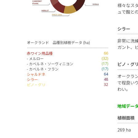
様々なス
ュで酸と
シラー
非常に洗
オークランド 品種別植樹データ (ha)
ガント、
赤ワイン用品種
66
- メルロー
(32)
- カベルネ・ソーヴィニヨン
(17)
ピノ・グ
- カベルネ・フラン
(17)
シャルドネ
64
オークラ
シラー
48
で程良い
ピノ・グリ
32
わい。
地域デー
植樹面積
269 ha