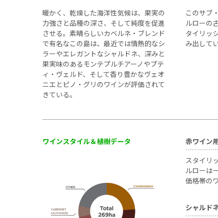
暖かく、乾燥した海洋性気候は、果実の
このサブ
力強さと品種の深さ、そして純度を促進
ルローの
させる。素晴らしいカベルネ・ブレンド
タイリッ
で有名なこの島は、最近では情熱的なシ
み出して
ラーやエレガントなシャルドネ、深みと
果実味のあるモンテプルチアーノやプテ
ィ・ヴェルド、そして香り豊かなヴェオ
ニエとピノ・グリのワインが評価されて
きている。
ワインスタイル＆植樹データ
赤ワイン
スタイリ
ルローは
価格帯の
シャルド