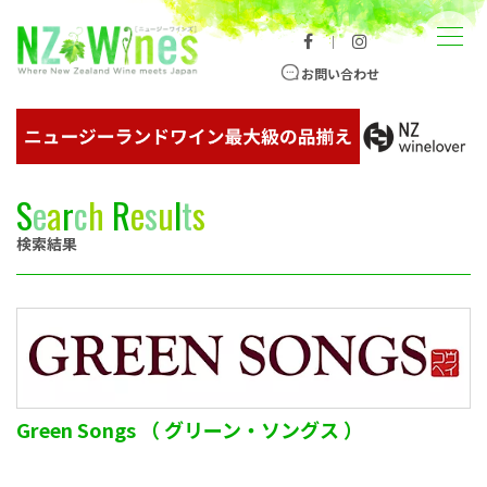
コンテンツへスキップ
メニュー
｜
ニュージーランドワイン総合サイト
お問い合わせ
S
e
a
r
c
h
R
e
s
u
l
t
s
検索結果
Green Songs （ グリーン・ソングス ）