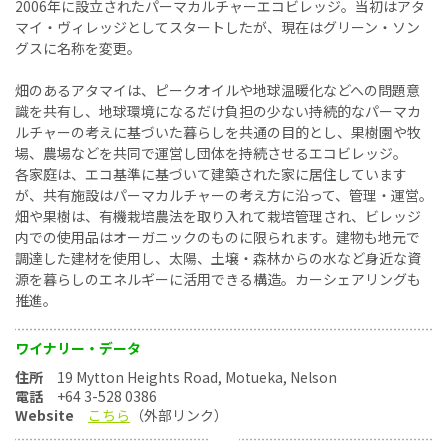
2006年に設立されたパーマカルチャーエコビレッジ。当初はアタ
マイ・ヴィレッジとしてスタートしたが、現在はグリーン・ソン
グスに名称を変更。
畑のあるアタマイは、ピークオイルや地球温暖化などへの問題意
識を共有し、地球環境になるだけ負担の少ない持続的なパーマカ
ルチャーの考えに基づいた暮らしを共通の目的とし、果樹園や牧
場、農場などを共同で運営し団体を持続させるエコビレッジ。
各家庭は、エコ基準に基づいて建築された家に居住しています
が、共有施設はパーマカルチャーの考え方に沿って、管理・運営。
畑や果樹は、有機栽培農法を取り入れて栽培管理され、ビレッジ
内での使用品はオーガニックのものに限られます。建物も地元で
調達した建材を使用し、太陽、土壌・森林からの水など身近な資
源を暮らしのエネルギーに活用できる構造。カーシェアリングも
推進。
ワイナリー・データ
住所
19 Mytton Heights Road, Motueka, Nelson
電話
+64 3-528 0386
Website
こちら
（外部リンク）