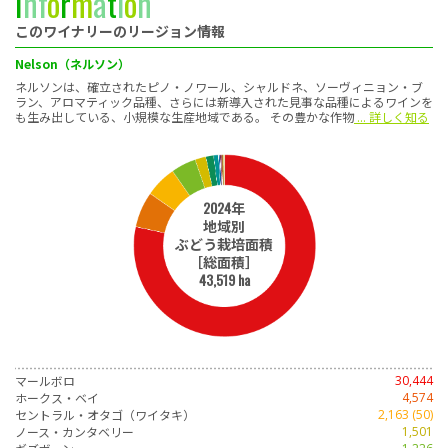
I
n
f
o
r
m
a
t
i
o
n
このワイナリーのリージョン情報
Nelson（ネルソン）
ネルソンは、確立されたピノ・ノワール、シャルドネ、ソーヴィニョン・ブ
ラン、アロマティック品種、さらには新導入された見事な品種によるワインを
も生み出している、小規模な生産地域である。 その豊かな作物
... 詳しく知る
2024年
地域別
ぶどう栽培面積
［総面積］
43,519 ha
マールボロ
30,444
ホークス・ベイ
4,574
セントラル・オタゴ（ワイタキ）
2,163 (50)
ノース・カンタベリー
1,501