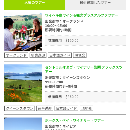
人気のツアー
最近追加したツアー
ワイヘキ島ワイン＆観光プラスアルファツアー
出発都市：オークランド
10:00～15:00
所要時間約5時間
参加費用
$150.00
オークランド
宿舎送迎
日本語ガイド
現地発
セントラルオタゴ・ワイナリー訪問 デラックスツ
アー
出発都市：クイーンズタウン
9:00-17:00
所要時間約7～8時間
参加費用
$360.00
クイーンズタウン
宿舎送迎
日本語ガイド
現地発
ホークス・ベイ・ワイナリー・ツアー
出発都市：ネイピア