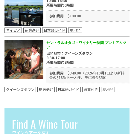
10:00-16:30
所要時間約6時間
参加費用
$180.00
ネイピア
宿舎送迎
日本語ガイド
現地発
セントラルオタゴ・ワイナリー訪問 プレミアムツ
アー
出発都市：クイーンズタウン
9:30-17:00
所要時間約7時間
参加費用
$340.00（2026年10月1日より新料
金の$185/お一人様、子供料金$50）
クイーンズタウン
宿舎送迎
日本語ガイド
食事付き
現地発
Find A Wine Tour
ワインツアーを探す