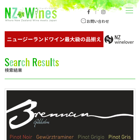
コンテンツへスキップ
メニュー
｜
ニュージーランドワイン総合サイト
お問い合わせ
S
e
a
r
c
h
R
e
s
u
l
t
s
検索結果