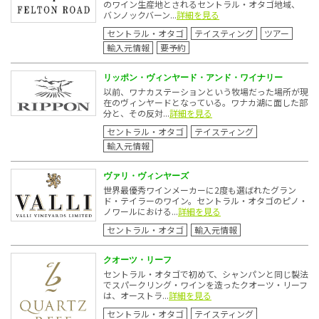
のワイン生産地とされるセントラル・オタゴ地域、
バンノックバーン...
詳細を見る
セントラル・オタゴ
テイスティング
ツアー
輸入元情報
要予約
リッポン・ヴィンヤード・アンド・ワイナリー
以前、ワナカステーションという牧場だった場所が現
在のヴィンヤードとなっている。ワナカ湖に面した部
分と、その反対...
詳細を見る
セントラル・オタゴ
テイスティング
輸入元情報
ヴァリ・ヴィンヤーズ
世界最優秀ワインメーカーに2度も選ばれたグラン
ド・テイラーのワイン。セントラル・オタゴのピノ・
ノワールにおける...
詳細を見る
セントラル・オタゴ
輸入元情報
クオーツ・リーフ
セントラル・オタゴで初めて、シャンパンと同じ製法
でスパークリング・ワインを造ったクオーツ・リーフ
は、オーストラ...
詳細を見る
セントラル・オタゴ
テイスティング