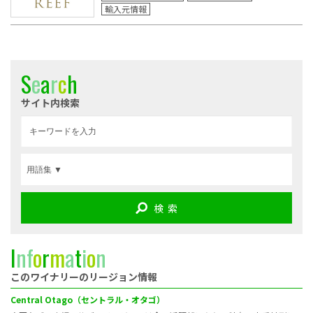
輸入元情報
S
e
a
r
c
h
サイト内検索
検 索
I
n
f
o
r
m
a
t
i
o
n
このワイナリーのリージョン情報
Central Otago（セントラル・オタゴ）