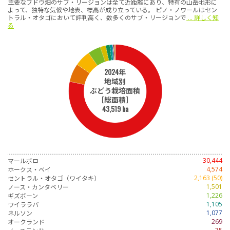
主要なブドウ畑のサブ・リージョンは全て近距離にあり、特有の山岳地形に
よって、独特な気候や地表、標高が成り立っている。 ピノ・ノワールはセン
トラル・オタゴにおいて評判高く、数多くのサブ・リージョンで
... 詳しく知
る
2024年
地域別
ぶどう栽培面積
［総面積］
43,519 ha
マールボロ
30,444
ホークス・ベイ
4,574
セントラル・オタゴ（ワイタキ）
2,163 (50)
ノース・カンタベリー
1,501
ギズボーン
1,226
ワイララパ
1,105
ネルソン
1,077
オークランド
269