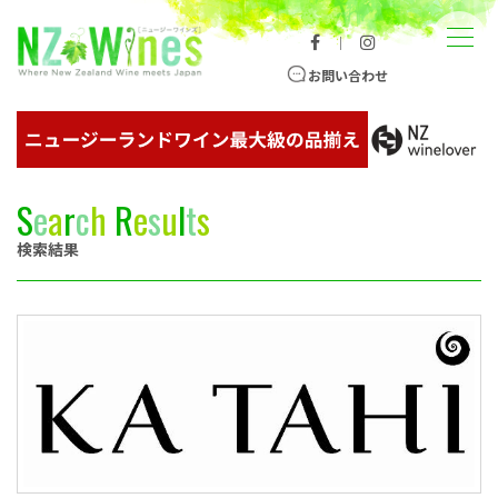
コンテンツへスキップ
メニュー
｜
ニュージーランドワイン総合サイト
お問い合わせ
S
e
a
r
c
h
R
e
s
u
l
t
s
検索結果