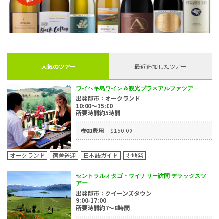
人気のツアー
最近追加したツアー
ワイヘキ島ワイン＆観光プラスアルファツアー
出発都市：オークランド
10:00～15:00
所要時間約5時間
参加費用
$150.00
オークランド
宿舎送迎
日本語ガイド
現地発
セントラルオタゴ・ワイナリー訪問 デラックスツ
アー
出発都市：クイーンズタウン
9:00-17:00
所要時間約7～8時間