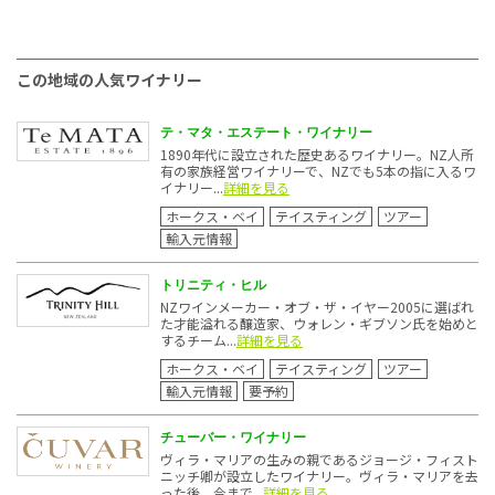
この地域の人気ワイナリー
テ・マタ・エステート・ワイナリー
1890年代に設立された歴史あるワイナリー。NZ人所
有の家族経営ワイナリーで、NZでも5本の指に入るワ
イナリー...
詳細を見る
ホークス・ベイ
テイスティング
ツアー
輸入元情報
トリニティ・ヒル
NZワインメーカー・オブ・ザ・イヤー2005に選ばれ
た才能溢れる醸造家、ウォレン・ギブソン氏を始めと
するチーム...
詳細を見る
ホークス・ベイ
テイスティング
ツアー
輸入元情報
要予約
チューバー・ワイナリー
ヴィラ・マリアの生みの親であるジョージ・フィスト
ニッチ卿が設立したワイナリー。ヴィラ・マリアを去
った後、今まで...
詳細を見る