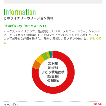
I
n
f
o
r
m
a
t
i
o
n
このワイナリーのリージョン情報
Hawke's Bay（ホークス・ベイ）
ホークス・ベイはかつて、高品質なカルベネ、メルロー、シラー、シャルド
ネ、そして数多くの素晴らしいアロマティック白ワインを生み出したことに
よって国際的な評価を受けた。 暖かい気候によるブドウの長い生
... 詳しく知
る
2024年
地域別
ぶどう栽培面積
［総面積］
43,519 ha
マールボロ
30,444