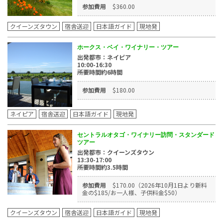
参加費用
$360.00
クイーンズタウン
宿舎送迎
日本語ガイド
現地発
ホークス・ベイ・ワイナリー・ツアー
出発都市：ネイピア
10:00-16:30
所要時間約6時間
参加費用
$180.00
ネイピア
宿舎送迎
日本語ガイド
現地発
セントラルオタゴ・ワイナリー訪問・スタンダード
ツアー
出発都市：クイーンズタウン
13:30-17:00
所要時間約3.5時間
参加費用
$170.00（2026年10月1日より新料
金の$185/お一人様、子供料金$50）
クイーンズタウン
宿舎送迎
日本語ガイド
現地発