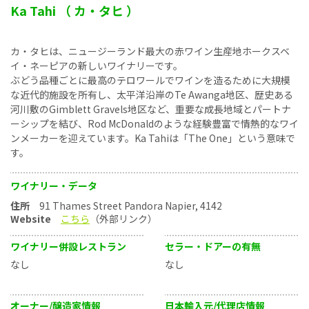
Ka Tahi （ カ・タヒ ）
カ・タヒは、ニュージーランド最大の赤ワイン生産地ホークスベ
イ・ネーピアの新しいワイナリーです。
ぶどう品種ごとに最高のテロワールでワインを造るために大規模
な近代的施設を所有し、太平洋沿岸のTe Awanga地区、歴史ある
河川敷のGimblett Gravels地区など、重要な成長地域とパートナ
ーシップを結び、Rod McDonaldのような経験豊富で情熱的なワイ
ンメーカーを迎えています。Ka Tahiは「The One」という意味で
す。
ワイナリー・データ
住所
91 Thames Street Pandora Napier, 4142
Website
こちら
（外部リンク）
ワイナリー併設レストラン
セラー・ドアーの有無
なし
なし
オーナー/醸造家情報
日本輸入元/代理店情報