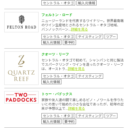
セントラル・オタゴ
輸入元情報
フェルトン・ロード
ニュージーランドを代表するワイナリー。世界最南端
のワイン生産地とされるセントラル・オタゴ地域、
バンノックバーン...
詳細を見る
セントラル・オタゴ
テイスティング
ツアー
輸入元情報
要予約
クオーツ・リーフ
セントラル・オタゴで初めて、シャンパンと同じ製法
でスパークリング・ワインを造ったクオーツ・リーフ
は、オーストラ...
詳細を見る
セントラル・オタゴ
テイスティング
輸入元情報
トゥー・パドックス
家族や友人達の間で楽しめるピノ・ノワールを作りた
いとの思いで始めた小さな会社であったが、初年の出
来が予想以上で...
詳細を見る
セントラル・オタゴ
テイスティング
ツアー
輸入元情報
要予約