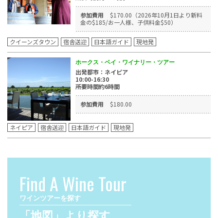
参加費用
$170.00（2026年10月1日より新料
金の$185/お一人様、子供料金$50）
クイーンズタウン
宿舎送迎
日本語ガイド
現地発
ホークス・ベイ・ワイナリー・ツアー
出発都市：ネイピア
10:00-16:30
所要時間約6時間
参加費用
$180.00
ネイピア
宿舎送迎
日本語ガイド
現地発
Find A Wine Tour
ワインツアーを探す
「地図」より探す