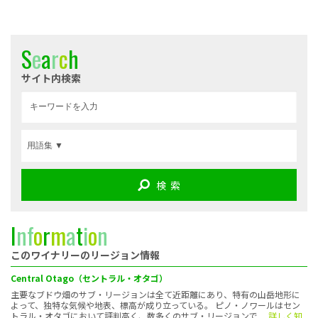
S
e
a
r
c
h
サイト内検索
検 索
I
n
f
o
r
m
a
t
i
o
n
このワイナリーのリージョン情報
Central Otago（セントラル・オタゴ）
主要なブドウ畑のサブ・リージョンは全て近距離にあり、特有の山岳地形に
よって、独特な気候や地表、標高が成り立っている。 ピノ・ノワールはセン
トラル・オタゴにおいて評判高く、数多くのサブ・リージョンで
... 詳しく知