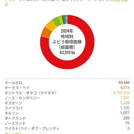
る
2024年
地域別
ぶどう栽培面積
［総面積］
43,519 ha
マールボロ
30,444
ホークス・ベイ
4,574
セントラル・オタゴ（ワイタキ）
2,163 (50)
ノース・カンタベリー
1,501
ギズボーン
1,226
ワイララパ
1,105
ネルソン
1,077
オークランド
269
ノースランド
75
ワイカト/ベイ・オブ・プレンティ
6
詳しく知る