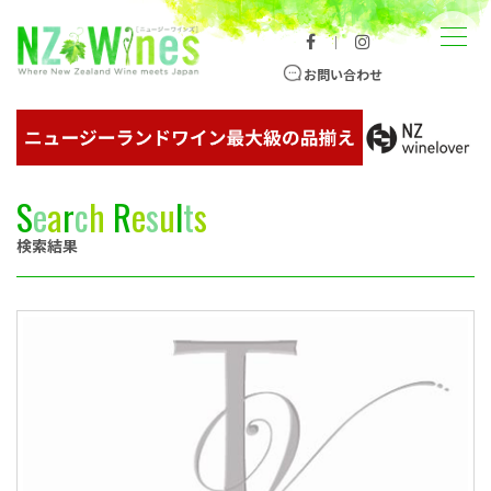
コンテンツへスキップ
メニュー
｜
ニュージーランドワイン総合サイト
お問い合わせ
S
e
a
r
c
h
R
e
s
u
l
t
s
検索結果