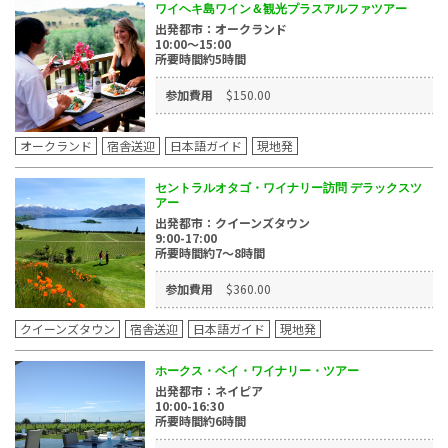
ワイヘキ島ワイン＆観光プラスアルファツアー
出発都市：オークランド
10:00～15:00
所要時間約5時間
参加費用
$150.00
オークランド
宿舎送迎
日本語ガイド
現地発
セントラルオタゴ・ワイナリー訪問 デラックスツ
アー
出発都市：クイーンズタウン
9:00-17:00
所要時間約7～8時間
参加費用
$360.00
クイーンズタウン
宿舎送迎
日本語ガイド
現地発
ホークス・ベイ・ワイナリー・ツアー
出発都市：ネイピア
10:00-16:30
所要時間約6時間