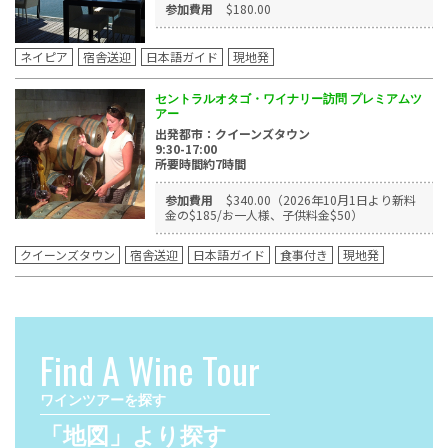
参加費用
$180.00
ネイピア
宿舎送迎
日本語ガイド
現地発
セントラルオタゴ・ワイナリー訪問 プレミアムツ
アー
出発都市：クイーンズタウン
9:30-17:00
所要時間約7時間
参加費用
$340.00（2026年10月1日より新料
金の$185/お一人様、子供料金$50）
クイーンズタウン
宿舎送迎
日本語ガイド
食事付き
現地発
Find A Wine Tour
ワインツアーを探す
「地図」より探す