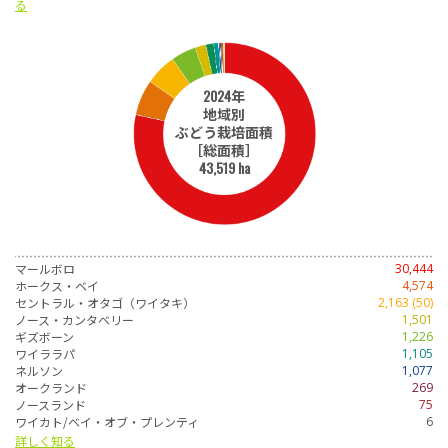
る
2024年
地域別
ぶどう栽培面積
［総面積］
43,519 ha
マールボロ
30,444
ホークス・ベイ
4,574
セントラル・オタゴ（ワイタキ）
2,163 (50)
ノース・カンタベリー
1,501
ギズボーン
1,226
ワイララパ
1,105
ネルソン
1,077
オークランド
269
ノースランド
75
ワイカト/ベイ・オブ・プレンティ
6
詳しく知る