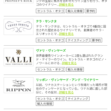
ングの生産に焦点を合わせたワイン造りを行う、オタ
ゴのワイナリー...
詳細を見る
セントラル・オタゴ
輸入元情報
要予約
テラ・サンクタ
テラ・サンクタは、セントラル・オタゴで4番目に設
立された歴史あるワイナリーです。 創業者のサラ・
エリオットとマ...
詳細を見る
セントラル・オタゴ
テイスティング
要予約
ヴァリ・ヴィンヤーズ
世界最優秀ワインメーカーに2度も選ばれたグラン
ド・テイラーのワイン。セントラル・オタゴのピノ・
ノワールにおける...
詳細を見る
セントラル・オタゴ
輸入元情報
リッポン・ヴィンヤード・アンド・ワイナリー
以前、ワナカステーションという牧場だった場所が現
在のヴィンヤードとなっている。ワナカ湖に面した部
分と、その反対...
詳細を見る
セントラル・オタゴ
テイスティング
輸入元情報