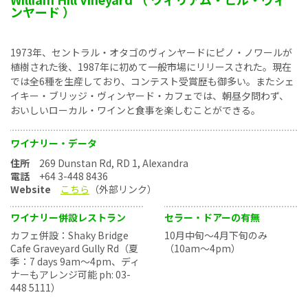
ンヤード ）
1973年、セントラル・オタゴのヴィンヤードにピノ・ノワールが
植樹された後、1987年に初めて一般市場にリリースされた。現在
では全6種を生産しており、コンテスト受賞歴も御多い。またシェ
イキー・ブリッジ・ヴィンヤード・カフェでは、朝昼夕問わず、
おいしいローカル・ワインと食事を楽しむことができる。
ワイナリー・データ
住所
269 Dunstan Rd, RD 1, Alexandra
電話
+64 3-448 8436
Website
こちら
（外部リンク）
ワイナリー併設レストラン
セラー・ドアーの有無
カフェ併設：Shaky Bridge
10月中旬～4月下旬のみ
Cafe Graveyard Gully Rd（夏
（10am～4pm）
季：7 days 9am～4pm、ディ
ナーもアレンジ可能 ph: 03-
448 5111）