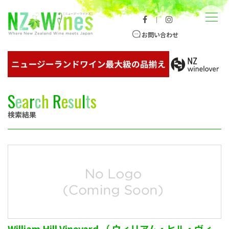
コンテンツへスキップ
メニュー
｜
ニュージーランドワイン総合サイト
お問い合わせ
S
e
a
r
c
h
R
e
s
u
l
t
s
検索結果
William Hill Vineyard （ ウィリアム・ヒル・ヴィ