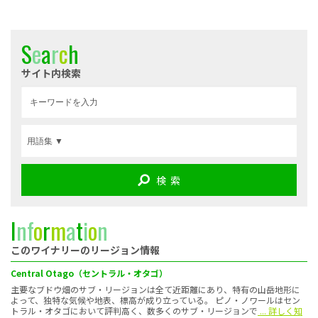
S
e
a
r
c
h
サイト内検索
検 索
I
n
f
o
r
m
a
t
i
o
n
このワイナリーのリージョン情報
Central Otago（セントラル・オタゴ）
主要なブドウ畑のサブ・リージョンは全て近距離にあり、特有の山岳地形に
よって、独特な気候や地表、標高が成り立っている。 ピノ・ノワールはセン
トラル・オタゴにおいて評判高く、数多くのサブ・リージョンで
... 詳しく知