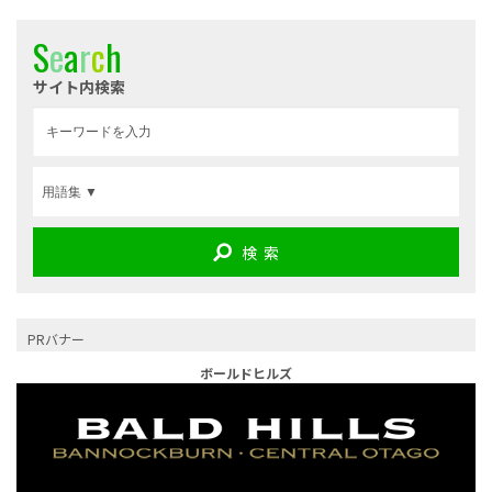
S
e
a
r
c
h
サイト内検索
検 索
PRバナー
ボールドヒルズ