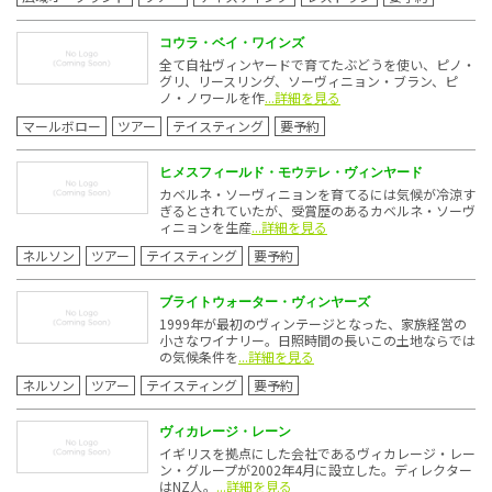
コウラ・ベイ・ワインズ
全て自社ヴィンヤードで育てたぶどうを使い、ピノ・
グリ、リースリング、ソーヴィニョン・ブラン、ピ
ノ・ノワールを作
...詳細を見る
マールボロー
ツアー
テイスティング
要予約
ヒメスフィールド・モウテレ・ヴィンヤード
カベルネ・ソーヴィニョンを育てるには気候が冷涼す
ぎるとされていたが、受賞歴のあるカベルネ・ソーヴ
ィニョンを生産
...詳細を見る
ネルソン
ツアー
テイスティング
要予約
ブライトウォーター・ヴィンヤーズ
1999年が最初のヴィンテージとなった、家族経営の
小さなワイナリー。日照時間の長いこの土地ならでは
の気候条件を
...詳細を見る
ネルソン
ツアー
テイスティング
要予約
ヴィカレージ・レーン
イギリスを拠点にした会社であるヴィカレージ・レー
ン・グループが2002年4月に設立した。ディレクター
はNZ人。
...詳細を見る