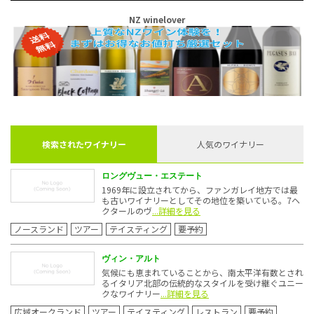
NZ winelover
検索されたワイナリー
人気のワイナリー
ロングヴュー・エステート
1969年に設立されてから、ファンガレイ地方では最
も古いワイナリーとしてその地位を築いている。7ヘ
クタールのヴ
...詳細を見る
ノースランド
ツアー
テイスティング
要予約
ヴィン・アルト
気候にも恵まれていることから、南太平洋有数とされ
るイタリア北部の伝統的なスタイルを受け継ぐユニー
クなワイナリー
...詳細を見る
広域オークランド
ツアー
テイスティング
レストラン
要予約