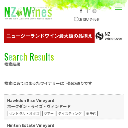
コンテンツへスキップ
メニュー
｜
ニュージーランドワイン総合サイト
お問い合わせ
S
e
a
r
c
h
R
e
s
u
l
t
s
検索結果
検索にあてはまったワイナリーは下記の通りです
Hawkdun Rise Vineyard
ホークダン・ライズ・ヴィンヤード
セントラル・オタゴ
ツアー
テイスティング
要予約
Hinton Estate Vineyard