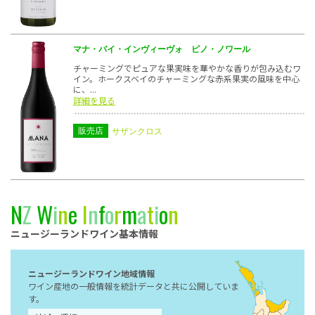
マナ・バイ・インヴィーヴォ ピノ・ノワール
チャーミングでピュアな果実味を華やかな香りが包み込むワ
イン。ホークスベイのチャーミングな赤系果実の風味を中心
に、...
詳細を見る
販売店
サザンクロス
N
Z
W
i
n
e
I
n
f
o
r
m
a
t
i
o
n
ニュージーランドワイン基本情報
ニュージーランドワイン地域情報
ワイン産地の一般情報を統計データと共に公開していま
す。