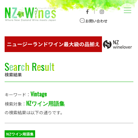
コンテンツへスキップ
メニュー
｜
ニュージーランドワイン総合サイト
お問い合わせ
S
e
a
r
c
h
R
e
s
u
l
t
検索結果
Vintage
キーワード：
NZワイン用語集
検索対象：
の検索結果は以下の通りです。
NZワイン用語集