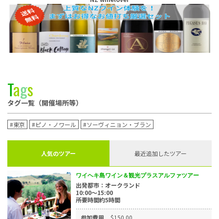
T
a
g
s
タグ一覧（開催場所等）
#東京
#ピノ・ノワール
#ソーヴィニョン・ブラン
人気のツアー
最近追加したツアー
ワイヘキ島ワイン＆観光プラスアルファツアー
出発都市：オークランド
10:00～15:00
所要時間約5時間
参加費用
$150.00