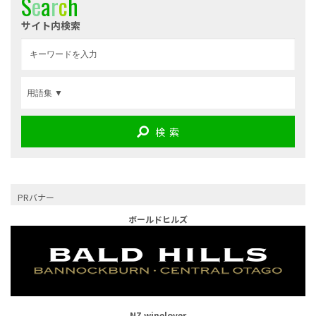
S
e
a
r
c
h
サイト内検索
検 索
PRバナー
ボールドヒルズ
NZ winelover