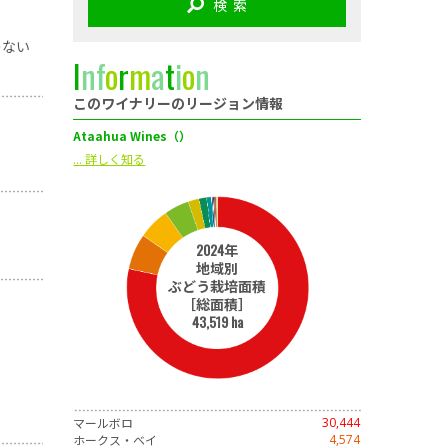
検 索
のない
I
n
f
o
r
m
a
t
i
o
n
このワイナリーのリージョン情報
Ataahua Wines（）
... 詳しく知る
2024年
地域別
ぶどう栽培面積
［総面積］
43,519 ha
マールボロ
30,444
ホークス・ベイ
4,574