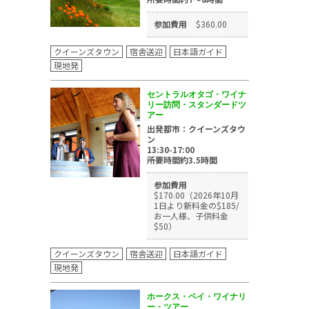
参加費用
$360.00
クイーンズタウン
宿舎送迎
日本語ガイド
現地発
セントラルオタゴ・ワイナ
リー訪問・スタンダードツ
アー
出発都市：クイーンズタウ
ン
13:30-17:00
所要時間約3.5時間
参加費用
$170.00（2026年10月
1日より新料金の$185/
お一人様、子供料金
$50）
クイーンズタウン
宿舎送迎
日本語ガイド
現地発
ホークス・ベイ・ワイナリ
ー・ツアー