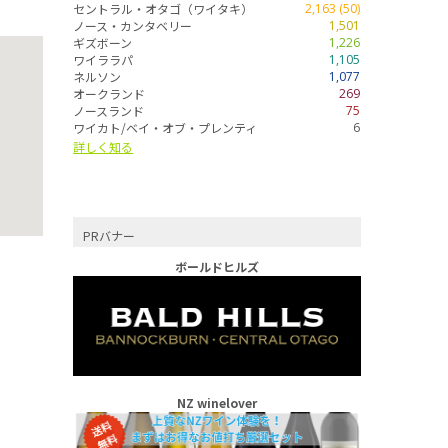
セントラル・オタゴ（ワイタキ）
2,163 (50)
ノース・カンタベリー
1,501
ギズボーン
1,226
ワイララパ
1,105
ネルソン
1,077
オークランド
269
ノースランド
75
ワイカト/ベイ・オブ・プレンティ
6
詳しく知る
PRバナー
ボールドヒルズ
NZ winelover