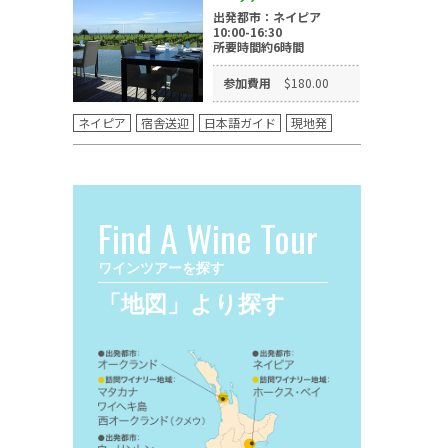
出発都市：ネイピア
10:00-16:30
所要時間約6時間
参加費用
$180.00
ネイピア
宿舎送迎
日本語ガイド
現地発
Find A Wine Tour
ワインツアーを探す
「地図」より探す