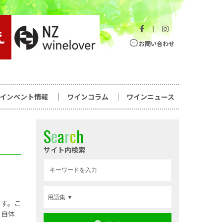
｜
お問い合わせ
ワインベント情報
ワインコラム
ワインニュース
S
e
a
r
c
h
サイト内検索
です。こ
り自体