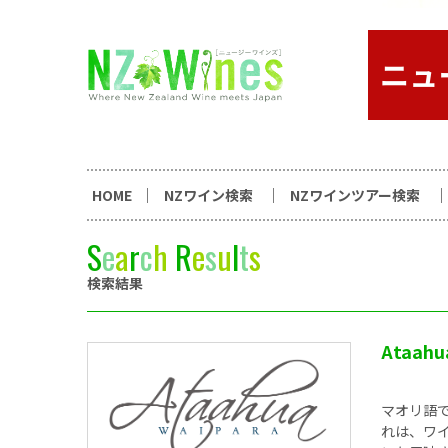
コンテンツへスキップ
ニュージーランドワイン総合
HOME
NZワイン検索
NZワインツアー検索
S
e
a
r
c
h
R
e
s
u
l
t
s
検索結果
Ataah
マオリ語で
れは、ワ