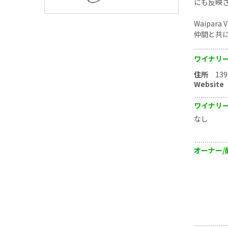
にも反映
Waipa
仲間と共
ワイナリ
住所
139 M
Website
ワイナリ
なし
オーナー/