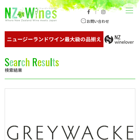
コンテンツへスキップ
メニュー
｜
ニュージーランドワイン総合サイト
お問い合わせ
S
e
a
r
c
h
R
e
s
u
l
t
s
検索結果