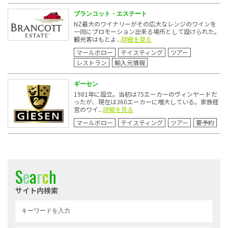
ブランコット・エステート
NZ最大のワイナリーがその広大なレンジのワインを
一同にプロモーション出来る場所として設けられた。
観光客はもとよ...
詳細を見る
マールボロー
テイスティング
ツアー
レストラン
輸入元情報
ギーセン
1981年に設立。当初は75エーカーのヴィンヤードだ
ったが、現在は360エーカーに増大している。家族経
営のワイ...
詳細を見る
マールボロー
テイスティング
ツアー
要予約
S
e
a
r
c
h
サイト内検索