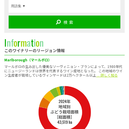
検 索
I
n
f
o
r
m
a
t
i
o
n
このワイナリーのリージョン情報
Marlborough（マールボロ）
マールボロの生み出した優美なソーヴィニョン・ブランによって、1980年代
にニュージーランドは世界を代表するワイン産地となった。 この地域のワイ
ン生産者が栽培しているヴィンヤードは2万ヘクタール以上
... 詳しく知る
2024年
地域別
ぶどう栽培面積
［総面積］
43,519 ha