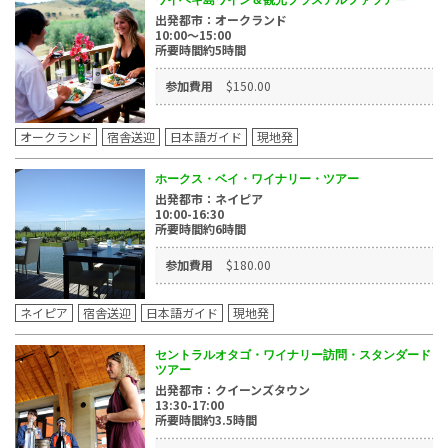
出発都市：オークランド
10:00～15:00
所要時間約5時間
参加費用
$150.00
オークランド
宿舎送迎
日本語ガイド
現地発
ホークス・ベイ・ワイナリー・ツアー
出発都市：ネイピア
10:00-16:30
所要時間約6時間
参加費用
$180.00
ネイピア
宿舎送迎
日本語ガイド
現地発
セントラルオタゴ・ワイナリー訪問・スタンダード
ツアー
出発都市：クイーンズタウン
13:30-17:00
所要時間約3.5時間