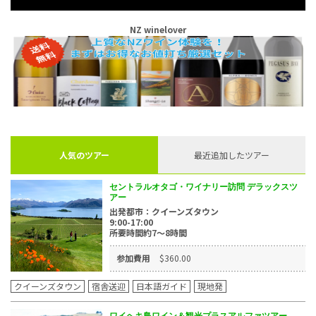
NZ winelover
人気のツアー
最近追加したツアー
セントラルオタゴ・ワイナリー訪問 デラックスツ
アー
出発都市：クイーンズタウン
9:00-17:00
所要時間約7～8時間
参加費用
$360.00
クイーンズタウン
宿舎送迎
日本語ガイド
現地発
ワイヘキ島ワイン＆観光プラスアルファツアー