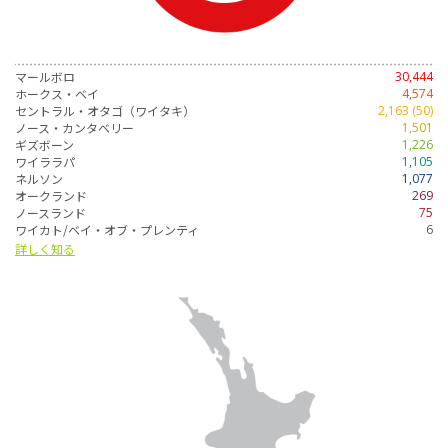
マールボロ
30,444
ホークス・ベイ
4,574
セントラル・オタゴ（ワイタキ）
2,163 (50)
ノース・カンタベリー
1,501
ギズボーン
1,226
ワイララパ
1,105
ネルソン
1,077
オークランド
269
ノースランド
75
ワイカト/ベイ・オブ・プレンティ
6
詳しく知る