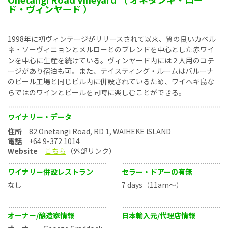
ド・ヴィンヤード ）
1998年に初ヴィンテージがリリースされて以来、質の良いカベル
ネ・ソーヴィニョンとメルローとのブレンドを中心とした赤ワイ
ンを中心に生産を続けている。ヴィンヤード内には２人用のコテ
ージがあり宿泊も可。また、テイスティング・ルームはバルーナ
のビール工場と同じビル内に併設されているため、ワイへキ島な
らではのワインとビールを同時に楽しむことができる。
ワイナリー・データ
住所
82 Onetangi Road, RD 1, WAIHEKE ISLAND
電話
+64 9-372 1014
Website
こちら
（外部リンク）
ワイナリー併設レストラン
セラー・ドアーの有無
なし
7 days（11am～）
オーナー/醸造家情報
日本輸入元/代理店情報