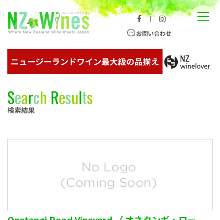
コンテンツへスキップ
メニュー
｜
ニュージーランドワイン総合サイト
お問い合わせ
S
e
a
r
c
h
R
e
s
u
l
t
s
検索結果
Onetangi Road Vineyard （ オネタンギ・ロー