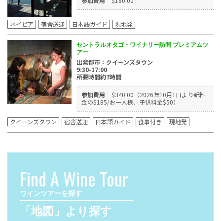
参加費用
$180.00
ネイピア
宿舎送迎
日本語ガイド
現地発
セントラルオタゴ・ワイナリー訪問 プレミアムツ
アー
出発都市：クイーンズタウン
9:30-17:00
所要時間約7時間
参加費用
$340.00（2026年10月1日より新料
金の$185/お一人様、子供料金$50）
クイーンズタウン
宿舎送迎
日本語ガイド
食事付き
現地発
Find A Wine Tour
ワインツアーを探す
「地図」より探す