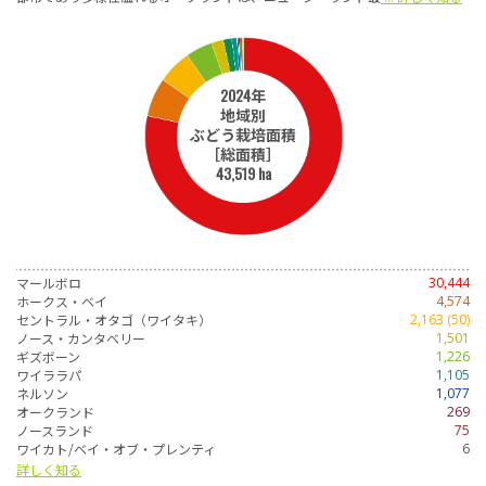
2024年
地域別
ぶどう栽培面積
［総面積］
43,519 ha
マールボロ
30,444
ホークス・ベイ
4,574
セントラル・オタゴ（ワイタキ）
2,163 (50)
ノース・カンタベリー
1,501
ギズボーン
1,226
ワイララパ
1,105
ネルソン
1,077
オークランド
269
ノースランド
75
ワイカト/ベイ・オブ・プレンティ
6
詳しく知る