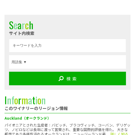
S
e
a
r
c
h
サイト内検索
検 索
I
n
f
o
r
m
a
t
i
o
n
このワイナリーのリージョン情報
Auckland（オークランド）
パイオニアとされた生産者：バビッチ、ブラコヴィッチ、コーバン、デリゲッ
ツ、ノビロなどは長年に渡って賞賛され、重要な国際的評価を得た。 大きな
都市であり多様性溢れるオークランドは、ニュージーランド最
... 詳しく知る