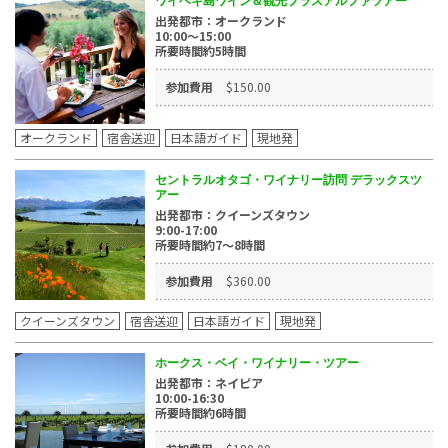
ワイヘキ島ワイン＆観光プラスアルファツアー
出発都市：オークランド
10:00～15:00
所要時間約5時間
参加費用
$150.00
オークランド
宿舎送迎
日本語ガイド
現地発
セントラルオタゴ・ワイナリー訪問 デラックスツ
アー
出発都市：クイーンズタウン
9:00-17:00
所要時間約7～8時間
参加費用
$360.00
クイーンズタウン
宿舎送迎
日本語ガイド
現地発
ホークス・ベイ・ワイナリー・ツアー
出発都市：ネイピア
10:00-16:30
所要時間約6時間