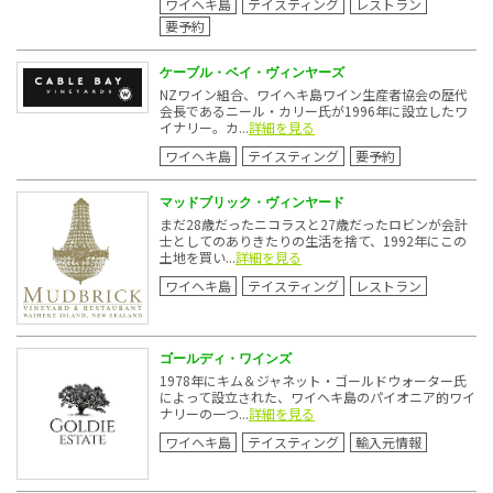
ワイヘキ島
テイスティング
レストラン
要予約
ケーブル・ベイ・ヴィンヤーズ
NZワイン組合、ワイへキ島ワイン生産者協会の歴代
会長であるニール・カリー氏が1996年に設立したワ
イナリー。カ...
詳細を見る
ワイヘキ島
テイスティング
要予約
マッドブリック・ヴィンヤード
まだ28歳だったニコラスと27歳だったロビンが会計
士としてのありきたりの生活を捨て、1992年にこの
土地を買い...
詳細を見る
ワイヘキ島
テイスティング
レストラン
ゴールディ・ワインズ
1978年にキム＆ジャネット・ゴールドウォーター氏
によって設立された、ワイヘキ島のパイオニア的ワイ
ナリーの一つ...
詳細を見る
ワイヘキ島
テイスティング
輸入元情報