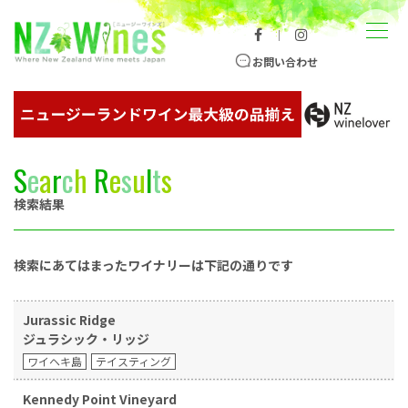
コンテンツへスキップ
メニュー
｜
ニュージーランドワイン総合サイト
お問い合わせ
S
e
a
r
c
h
R
e
s
u
l
t
s
検索結果
検索にあてはまったワイナリーは下記の通りです
Jurassic Ridge
ジュラシック・リッジ
ワイヘキ島
テイスティング
Kennedy Point Vineyard