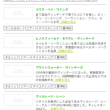
コウラ・ベイ・ワインズ
全て自社ヴィンヤードで育てたぶどうを使い、ピノ・
グリ、リースリング、ソーヴィニョン・ブラン、ピ
ノ・ノワールを作
...詳細を見る
マールボロー
ツアー
テイスティング
要予約
ヒメスフィールド・モウテレ・ヴィンヤード
カベルネ・ソーヴィニョンを育てるには気候が冷涼す
ぎるとされていたが、受賞歴のあるカベルネ・ソーヴ
ィニョンを生産
...詳細を見る
ネルソン
ツアー
テイスティング
要予約
ブライトウォーター・ヴィンヤーズ
1999年が最初のヴィンテージとなった、家族経営の
小さなワイナリー。日照時間の長いこの土地ならでは
の気候条件を
...詳細を見る
ネルソン
ツアー
テイスティング
要予約
ヴィカレージ・レーン
イギリスを拠点にした会社であるヴィカレージ・レー
ン・グループが2002年4月に設立した。ディレクター
はNZ人。
...詳細を見る