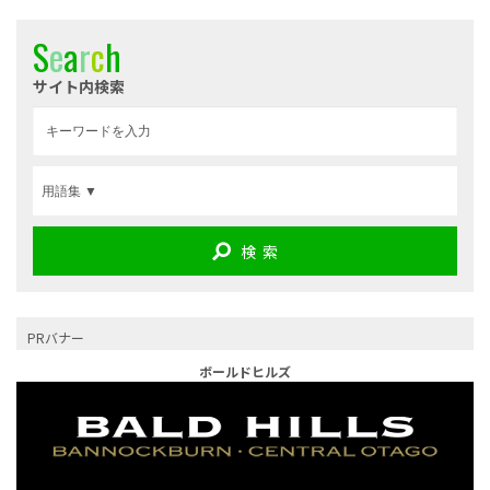
S
e
a
r
c
h
サイト内検索
検 索
PRバナー
ボールドヒルズ