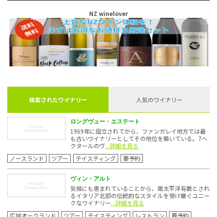
NZ winelover
検索されたワイナリー
人気のワイナリー
ロングヴュー・エステート
1969年に設立されてから、ファンガレイ地方では最
も古いワイナリーとしてその地位を築いている。7ヘ
クタールのヴ
...詳細を見る
ノースランド
ツアー
テイスティング
要予約
ヴィン・アルト
気候にも恵まれていることから、南太平洋有数とされ
るイタリア北部の伝統的なスタイルを受け継ぐユニー
クなワイナリー
...詳細を見る
広域オークランド
ツアー
テイスティング
レストラン
要予約