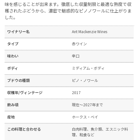
味を感じることが出来ます。徹底した収量制限と最適な熟度で収
穫されたぶどうから、濃密で魅惑的なピノノワールに仕上がりま
した。
ワイナリー名
Ant Mackenzie Wines
タイプ
赤ワイン
味わい
辛口
ボディ
ミディアム・ボディ
ブドウの種類
ピノ・ノワール
収穫年/ヴィンテージ
2017
飲み頃
現在～2027年まで
産地
ホークス・ベイ
この料理と合わせる
白肉料理、魚介類、エスニック料
理、和食など