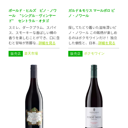
ボールド・ヒルズ ピノ・ノワ
ガルド＆モリス マールボロ ピ
ール "シングル・ヴィンヤー
ノ・ノワール
ド" セントラル・オタゴ
スミレ、ダークプラム、スパイ
探してたどり着いた滋味深いピ
ス、スモーキーな香ばしい樽の
ノ・ノワール この銘柄が楽しめ
香りを楽しむことができ、口に含
るのはボクモワインだけ！ 独立
むと甘味が芳醇な...
詳細を見る
した個性と、日本...
詳細を見る
楽天市場
ボクモワイン
販売店
販売店