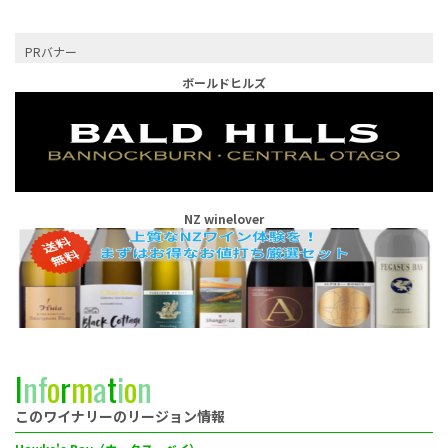
PRバナー
ボールドヒルズ
NZ winelover
I
n
f
o
r
m
a
t
i
o
n
このワイナリーのリージョン情報