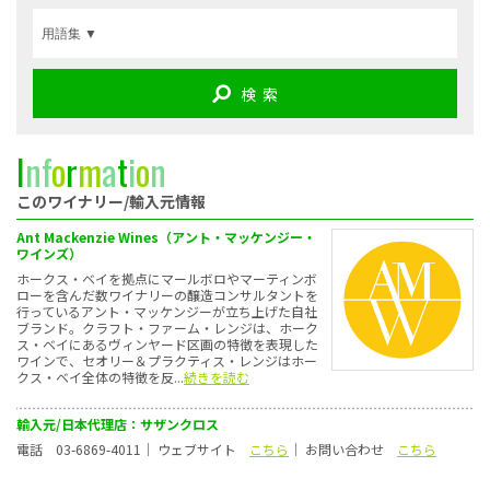
検 索
I
n
f
o
r
m
a
t
i
o
n
このワイナリー/輸入元情報
Ant Mackenzie Wines（アント・マッケンジー・
ワインズ）
ホークス・ベイを拠点にマールボロやマーティンボ
ローを含んだ数ワイナリーの醸造コンサルタントを
行っているアント・マッケンジーが立ち上げた自社
ブランド。クラフト・ファーム・レンジは、ホーク
ス・ベイにあるヴィンヤード区画の特徴を表現した
ワインで、セオリー＆プラクティス・レンジはホー
クス・ベイ全体の特徴を反...
続きを読む
輸入元/日本代理店：サザンクロス
電話 03-6869-4011｜ ウェブサイト
こちら
｜ お問い合わせ
こちら