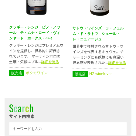
クラギー・レンジ ピノ・ノワ
サトウ・ワインズ ラ・フェル
ール テ・ムナ・ロード・ヴィ
ム・ド・サトウ シュール・
ンヤード ホークス・ベイ
レ・ニュアージュ
クラギー・レンジはプレミアムワ
世界中で称賛されるサトウ・ワ
インを提供し、世界的に評価さ
インズを代表するキュヴェ。チ
れています。 マーティンボロの
ャーミングにも妖艶にも奥深い
土壌・気候はブル...
詳細を見る
世界感が表現された...
詳細を見る
ボクモワイン
販売店
NZ winelover
販売店
S
e
a
r
c
h
サイト内検索