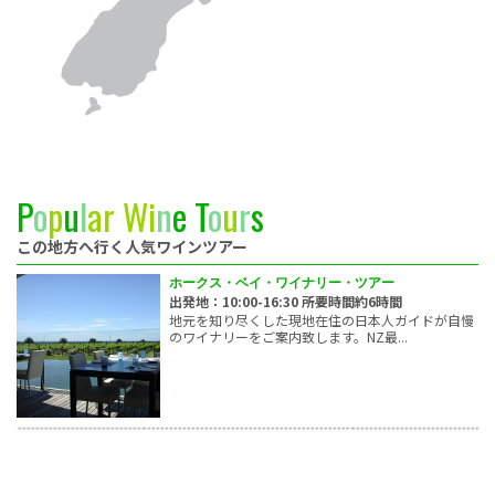
P
o
p
u
l
a
r
W
i
n
e
T
o
u
r
s
この地方へ行く人気ワインツアー
ホークス・ベイ・ワイナリー・ツアー
出発地：10:00-16:30 所要時間約6時間
地元を知り尽くした現地在住の日本人ガイドが自慢
のワイナリーをご案内致します。NZ最...