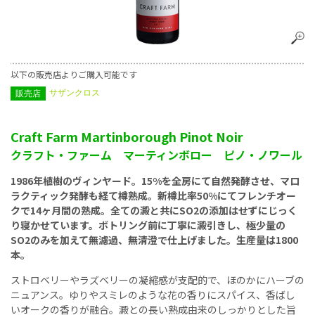
以下の販売店よりご購入可能です
サザンクロス
販売店
Craft Farm Martinborough Pinot Noir
クラフト・ファーム マーティンボロー ピノ・ノワール
1986年植樹のヴィンヤード。15%を全房にて自然発酵させ、マロ
ラクティック発酵も経て樽熟成。新樽比率50%にてフレンチオー
クで14ヶ月間の熟成。全ての澱と共にSO2の添加はせずにじっく
り寝かせています。ボトリング前に丁寧に澱引きし、極少量の
SO2のみを加えて無濾過、無清澄で仕上げました。生産量は1800
本。
ストロベリーやラズベリーの凝縮感が支配的で、ほのかにハーブの
ニュアンス。ゆりやスミレのような花の香りにスパイス、香ばし
いオークの香りが融合。澱との長い熟成由来のしっかりとした旨