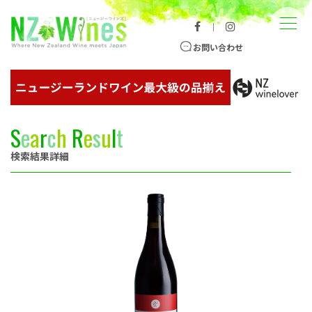
コンテンツへスキップ
メニュー
｜
ニュージーランドワイン総合サイト
お問い合わせ
S
e
a
r
c
h
R
e
s
u
l
t
検索結果詳細