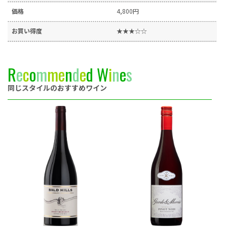
価格
4,800円
お買い得度
★★★☆☆
R
e
c
o
m
m
e
n
d
e
d
W
i
n
e
s
同じスタイルのおすすめワイン