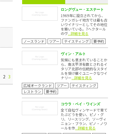
ロングヴュー・エステート
1969年に設立されてから、
ファンガレイ地方では最も古
いワイナリーとしてその地位
を築いている。7ヘクタール
のヴ
...詳細を見る
ノースランド
ツアー
テイスティング
要予約
ヴィン・アルト
気候にも恵まれていることか
ら、南太平洋有数とされるイ
タリア北部の伝統的なスタイ
ルを受け継ぐユニークなワイ
1
2
3
ナリー
...詳細を見る
広域オークランド
ツアー
テイスティング
レストラン
要予約
コウラ・ベイ・ワインズ
全て自社ヴィンヤードで育て
たぶどうを使い、ピノ・グ
リ、リースリング、ソーヴィ
ニョン・ブラン、ピノ・ノワ
ールを作
...詳細を見る