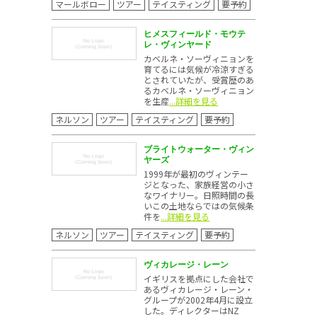
マールボロー
ツアー
テイスティング
要予約
ヒメスフィールド・モウテ
レ・ヴィンヤード
カベルネ・ソーヴィニョンを
育てるには気候が冷涼すぎる
とされていたが、受賞歴のあ
るカベルネ・ソーヴィニョン
を生産
...詳細を見る
ネルソン
ツアー
テイスティング
要予約
ブライトウォーター・ヴィン
ヤーズ
1999年が最初のヴィンテー
ジとなった、家族経営の小さ
なワイナリー。日照時間の長
いこの土地ならではの気候条
件を
...詳細を見る
ネルソン
ツアー
テイスティング
要予約
ヴィカレージ・レーン
イギリスを拠点にした会社で
あるヴィカレージ・レーン・
グループが2002年4月に設立
した。ディレクターはNZ