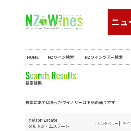
コンテンツへスキップ
ニュージーランドワイン総合
HOME
NZワイン検索
NZワインツアー検索
S
e
a
r
c
h
R
e
s
u
l
t
s
検索結果
検索にあてはまったワイナリーは下記の通りです
Melton Estate
カンタベリー
テイ
メルトン・エステート