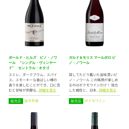
ボールド・ヒルズ ピノ・ノワ
ガルド＆モリス マールボロ ピ
ール "シングル・ヴィンヤー
ノ・ノワール
ド" セントラル・オタゴ
スミレ、ダークプラム、スパイ
探してたどり着いた滋味深いピ
ス、スモーキーな香ばしい樽の
ノ・ノワール この銘柄が楽しめ
香りを楽しむことができ、口に含
るのはボクモワインだけ！ 独立
むと甘味が芳醇な...
詳細を見る
した個性と、日本...
詳細を見る
楽天市場
ボクモワイン
販売店
販売店