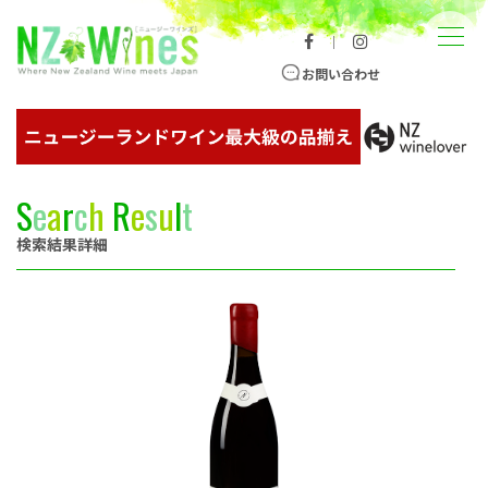
コンテンツへスキップ
メニュー
｜
ニュージーランドワイン総合サイト
お問い合わせ
S
e
a
r
c
h
R
e
s
u
l
t
検索結果詳細