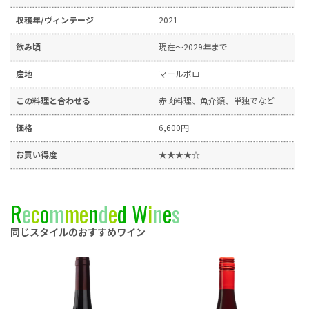
収穫年/ヴィンテージ
2021
飲み頃
現在～2029年まで
産地
マールボロ
この料理と合わせる
赤肉料理、魚介類、単独でなど
価格
6,600円
お買い得度
★★★★☆
R
e
c
o
m
m
e
n
d
e
d
W
i
n
e
s
同じスタイルのおすすめワイン