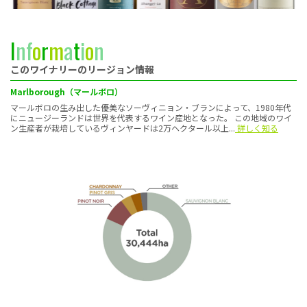
I
n
f
o
r
m
a
t
i
o
n
このワイナリーのリージョン情報
Marlborough（マールボロ）
マールボロの生み出した優美なソーヴィニョン・ブランによって、1980年代
にニュージーランドは世界を代表するワイン産地となった。 この地域のワイ
ン生産者が栽培しているヴィンヤードは2万ヘクタール以上...
詳しく知る