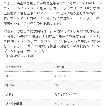
のよう。高密植を施して有機認証も受けているマールボロのサザン
ヴァレーのピノノワールを使用。マールボロエリアでは希少な粘
土質を多く含む土壌でピノノワールの栽培に最も適した場所で
す。ヴィンヤード内のごく一部、特に秀逸なスイートスポットの
葡萄のみをノヴムのために収穫します。
収穫後、除梗して開放発酵槽へ。自然酵母による発酵が始まる前
に5日間の果皮との浸透。35日以上の果皮との発酵を経てプレス。
新樽30%のフレンチオークのバリックに移して12カ月間の樽熟成
を行いました。樽ごとの個性を慎重に見極めての最終的なワイン
ブレンドを経てボトリング。
（価格は税込み価格）
ワイナリー名
Novum
タイプ
赤ワイン
味わい
辛口
ボディ
ミディアム・ボディ
ブドウの種類
ピノ・ノワール