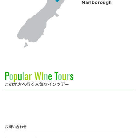
P
o
p
u
l
a
r
W
i
n
e
T
o
u
r
s
この地方へ行く人気ワインツアー
お問い合わせ