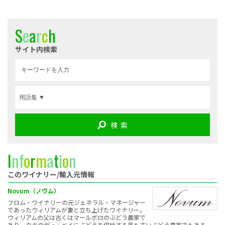
S
e
a
r
c
h
サイト内検索
検 索
I
n
f
o
r
m
a
t
i
o
n
このワイナリー/輸入元情報
Novum（ノヴム）
フロム・ワイナリーの元ジェネラル・マネージャー
であったウィリアムが妻と立ち上げたワイナリー。
ウィリアムの父は古くはマールボロのぶどう農家で
あり、クラウディ・ベイにぶどうを供給する最も古いぶどう農家でもある。