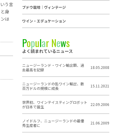
という言
ブドウ栽培｜ヴィンテージ
っと身
インは
ワイン・エデュケーション
P
o
p
u
l
a
r
N
e
w
s
よく読まれているニュース
ニュージーランド・ワイン輸出額、過
18.05.2008
去最高を記録
ニュージーランドの缶ワイン輸出、数
15.11.2021
百万ドルの規模に成長
世界初、ワインテイスティングロボット
22.09.2006
が日本で誕生
ノイドルフ、ニュージーランドの最優
21.06.2009
秀生産者に