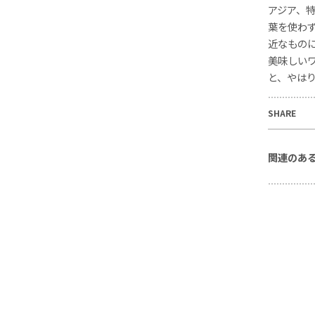
アジア、
葉を使わ
近なもの
美味しい
と、やは
SHARE
関連のあ