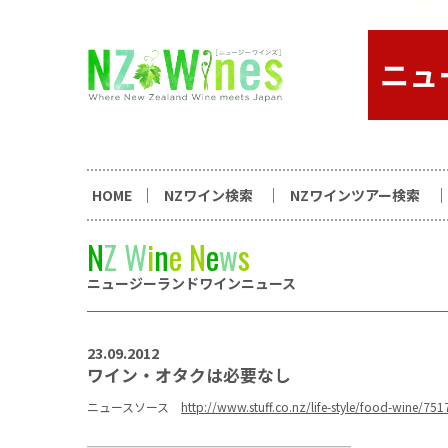
コンテンツへスキップ
ニュージーランドワイン総合
HOME
NZワイン検索
NZワインツアー検索
N
Z
W
i
n
e
N
e
w
s
ニュージーランドワインニュース
23.09.2012
ワイン・オタクは必要なし
ニュースソース
http://www.stuff.co.nz/life-style/food-wine/75