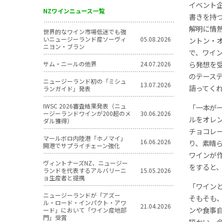
イベント
NZワインニュース一覧
書きを持
解明に情
世界的なワイン市場低迷でも強
いニュージーランド産ソーヴィ
05.08.2026
ントン・
ニヨン・ブラン
で、ワイ
ら発想を
サム・ニールの他界
24.07.2026
のテース
ニュージーランド初の「ミシュ
13.07.2026
語ってく
ランガイド」発表
IWSC 2026審査結果発表（ニュ
「一本が
ージーランドワインが200超のメ
30.06.2026
ルをオレ
ダル獲得）
チョコレ
マールボロ内陸港「ホノマイ」
16.06.2026
り、素晴
開港でサプライチェーン強化
ワインが
ヴィントナーズNZ、ニュージー
をすると
ランドを代表するアルバリーニ
15.05.2026
ョ生産者と提携
「ワイン
ニュージーランドが「アズー
そもそも
ル・ロード・インパクト・アワ
21.04.2026
ンや食事
ード」において「ワイン産地部
門」受賞
短かい。