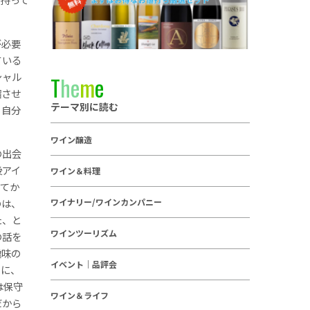
が必要
ている
シャル
T
h
e
m
e
縮させ
テーマ別に読む
、自分
ワイン醸造
の出会
後アイ
ワイン＆料理
ってか
のは、
ワイナリー/ワインカンパニー
た、と
ワインツーリズム
の話を
趣味の
イベント｜品評会
のに、
は保守
ワイン＆ライフ
だから