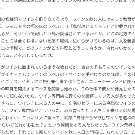
た。
稽の修飾詞でワインを飾り立てるより、ワインを飲む人にはもっと教育
ば、シャルドネの瓶の裏のラベルには『鳥料理とよく合う』と記載され
見るが、そういう情報はどう鳥が調理されているかとか、どこの地方の
てことには全くお構いない言葉の羅列。私が心がけているのは、人を萎
で土の情報で、どのワインがどの料理とどうして合うか、合わないかを
感じることを示しているだけ。
てがワインに囲まれているような彼女だが、彼女のそもそものワインと
デザイナーとしてワインのラベルのデザインを手がけたのが発端。その
、イギリス、イタリアに旅行兼仕事で移り住み、ニュージーランドに戻
ンの味覚を開拓するコースを開講し始めた。この仕事で彼女が発見した
ついて知らないから、ワイン専門店に行くのを躊躇している人が多かっ
。さらに、ワイン店に来る人の中に、自宅のセラーにある高価なワイン
たり、ワイン専門家がこういった、ああ言ったとうんちくを垂れるのが
出くわすが、こういう人に限って、実際に自分たちが飲むワインを選ぶ
ルぐらいでどれがお勧め？』という質問をする人たちだった。ワイン業界
がちだが、それでいて新たなワインを飲む人口の開拓に迫られている。