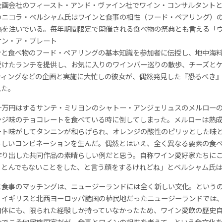
企画会社のフィースト・アンド・ヴァイン社でワイン・コンサルタント
つニコラ・ベルシャム氏はワインと食事の相性（フード・ペアリング）
熱を注いでいる。毎年期間限定で開催される食べ物の祭典とも言える「
オン・ア・プレート
ンと食べ物のフード・ペアリングの基本知識を参加者に伝授し、地中海
受けたランチを提供し、お気に入りのワインバー巡りの散歩、チーズと
ティングなどの企画と実施に大忙しの彼女が、偶然発見した『恐るべき
れた。
一万円はするサンテ・ミリヨンのシャトー・アンジェリュスのメルロー
ンジ味のチョコレートを食べている時に倒してしまった。メルローは熟
ート味がしてタンニンが和らげられ、オレンジの酸性のピリッとした味
らしいコンビネーションを生んだ。偶然とはいえ、全く異なる要素の食
作り出した共同作品の素晴らしい例だと思う。自称ワイン愛好家たちに
、とんでもないことをした、と言う顔をするけれどね」とベルシャム氏
と食事のマッチングは、ニュージーランドには全く新しい文化。という
、イギリスと北西ヨーロッパ諸国の植民地だったニュージーランドでは
自体にも、限られた経験しか持っていなかったため、ワイン愛飲の歴史
今でこそ他民族国家だが、食事とワインの相性を考えて、という食文化