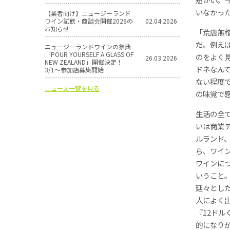
いなかっ
【業者向け】ニュージーランド
ワイン試飲・商談会開催2026の
02.04.2026
お知らせ
「荒唐無
だ。例え
ニュージーランドワインの祭典
「POUR YOURSELF A GLASS OF
のをよく
26.03.2026
NEW ZEALAND」開催決定！
ドネなん
3/1〜参加店募集開始
ない程度
ニュース一覧を見る
の味覚で
生活の全
いは商業
ルランド
ら、ワイ
ワインに
いうこと
延々とし
人によく
『12ド
的になり