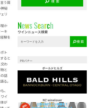
検 索
と言う肩
の神秘
ウェリ
N
e
w
s
S
e
a
r
c
h
料理か
ケーキ
ワインニュース検索
』経験を
検 索
のボト
成すると
PRバナー
と交わ
ボールドヒルズ
べ物と
この話
は語る。
のも、
、ワイ
NZ winelover
自体が
を持って