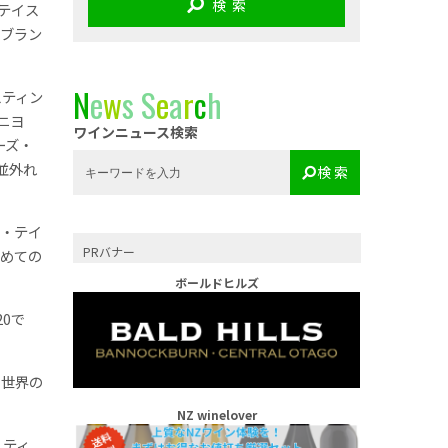
検 索
テイス
・ブラン
N
e
w
s
S
e
a
r
c
h
スティン
ニヨ
ワインニュース検索
ーズ・
う並外れ
検 索
ル・テイ
PRバナー
初めての
ボールドヒルズ
0で
、世界の
NZ winelover
リティ