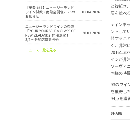
と複雑さ
【業者向け】ニュージーランド
ワイン試飲・商談会開催2026の
02.04.2026
肩を並べ
お知らせ
ティンポ
ニュージーランドワインの祭典
「POUR YOURSELF A GLASS OF
ントして
26.03.2026
NEW ZEALAND」開催決定！
値するこ
3/1〜参加店募集開始
く、非常
ニュース一覧を見る
2016年
インが非
ソーヴィ
同様の時
93のワイ
を獲得した
94点を獲
SHARE