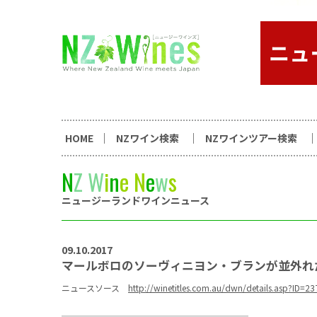
コンテンツへスキップ
ニュージーランドワイン総合
HOME
NZワイン検索
NZワインツアー検索
N
Z
W
i
n
e
N
e
w
s
ニュージーランドワインニュース
09.10.2017
マールボロのソーヴィニヨン・ブランが並外れ
ニュースソース
http://winetitles.com.au/dwn/details.asp?ID=2