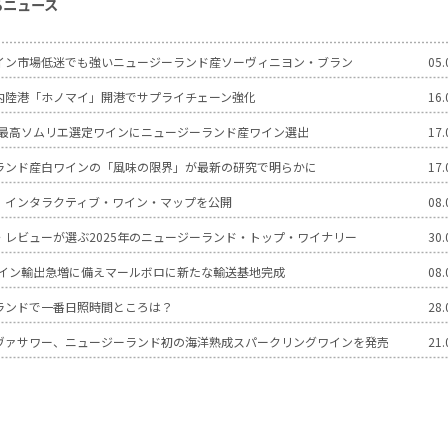
るニュース
イン市場低迷でも強いニュージーランド産ソーヴィニヨン・ブラン
05.
内陸港「ホノマイ」開港でサプライチェーン強化
16.
世界最高ソムリエ選定ワインにニュージーランド産ワイン選出
17.
ランド産白ワインの「風味の限界」が最新の研究で明らかに
17.
 インタラクティブ・ワイン・マップを公開
08.
・レビューが選ぶ2025年のニュージーランド・トップ・ワイナリー
30.
のワイン輸出急増に備えマールボロに新たな輸送基地完成
08.
ランドで一番日照時間ところは？
28.
ヴァサワー、ニュージーランド初の海洋熟成スパークリングワインを発売
21.