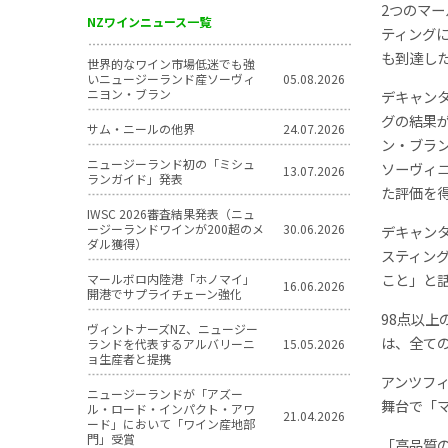
2つのマ
NZワインニュース一覧
ティングに
も到達し
世界的なワイン市場低迷でも強
いニュージーランド産ソーヴィ
05.08.2026
ニヨン・ブラン
デキャン
グの結果
サム・ニールの他界
24.07.2026
ン・ブラン
ニュージーランド初の「ミシュ
ソーヴィニ
13.07.2026
ランガイド」発表
た評価を
IWSC 2026審査結果発表（ニュ
ージーランドワインが200超のメ
30.06.2026
デキャン
ダル獲得）
スティン
こと」と
マールボロ内陸港「ホノマイ」
16.06.2026
開港でサプライチェーン強化
98点以上
ヴィントナーズNZ、ニュージー
は、全て
ランドを代表するアルバリーニ
15.05.2026
ョ生産者と提携
アンツフ
ニュージーランドが「アズー
舞台で「
ル・ロード・インパクト・アワ
21.04.2026
ード」において「ワイン産地部
門」受賞
「高品質