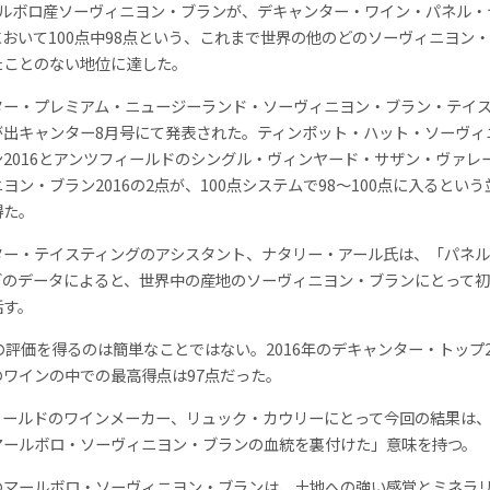
ールボロ産ソーヴィニヨン・ブランが、デキャンター・ワイン・パネル・
おいて100点中98点という、これまで世界の他のどのソーヴィニヨン
たことのない地位に達した。
ター・プレミアム・ニュージーランド・ソーヴィニヨン・ブラン・テイ
が出キャンター8月号にて発表された。ティンポット・ハット・ソーヴィ
2016とアンツフィールドのシングル・ヴィンヤード・サザン・ヴァレ
ヨン・ブラン2016の2点が、100点システムで98～100点に入るとい
得た。
ター・テイスティングのアシスタント、ナタリー・アール氏は、「パネ
グのデータによると、世界中の産地のソーヴィニヨン・ブランにとって
話す。
の評価を得るのは簡単なことではない。2016年のデキャンター・トップ2
のワインの中での最高得点は97点だった。
ィールドのワインメーカー、リュック・カウリーにとって今回の結果は
マールボロ・ソーヴィニヨン・ブランの血統を裏付けた」意味を持つ。
のマールボロ・ソーヴィニヨン・ブランは、土地への強い感覚とミネラ