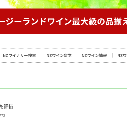
サイト
NZワイナリー検索
NZワイン留学
NZワイン情報
NZ
た評価
3772