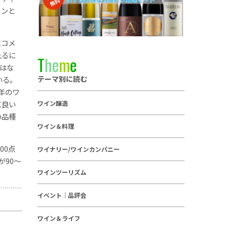
インと
にコメ
れるに
T
h
e
m
e
はな
テーマ別に読む
いる。
年のワ
に良い
ワイン醸造
の品種
ワイン＆料理
00点
ワイナリー/ワインカンパニー
が90～
ワインツーリズム
イベント｜品評会
ワイン＆ライフ