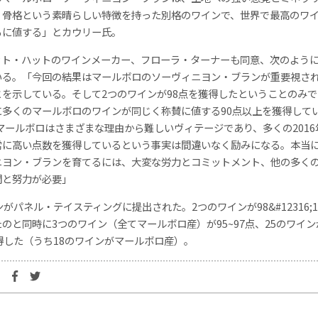
、骨格という素晴らしい特徴を持った別格のワインで、世界で最高のワ
るに値する」とカウリー氏。
ット・ハットのワインメーカー、フローラ・ターナーも同意、次のよう
いる。「今回の結果はマールボロのソーヴィニヨン・ブランが重要視さ
とを示している。そして2つのワインが98点を獲得したということのみで
に多くのマールボロのワインが同じく称賛に値する90点以上を獲得して
のマールボロはさまざまな理由から難しいヴィテージであり、多くの2016
常に高い点数を獲得しているという事実は間違いなく励みになる。本当
ニヨン・ブランを育てるには、大変な労力とコミットメント、他の多く
間と努力が必要」
ンがパネル・テイスティングに提出された。2つのワインが98&#12316;1
のと同時に3つのワイン（全てマールボロ産）が95~97点、25のワイン
得した（うち18のワインがマールボロ産）。