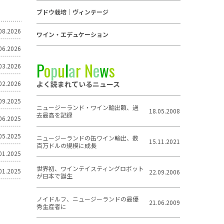
ブドウ栽培｜ヴィンテージ
08.2026
ワイン・エデュケーション
06.2026
P
o
p
u
l
a
r
N
e
w
s
03.2026
よく読まれているニュース
02.2026
09.2025
ニュージーランド・ワイン輸出額、過
18.05.2008
去最高を記録
06.2025
05.2025
ニュージーランドの缶ワイン輸出、数
15.11.2021
百万ドルの規模に成長
01.2025
世界初、ワインテイスティングロボット
01.2025
22.09.2006
が日本で誕生
ノイドルフ、ニュージーランドの最優
21.06.2009
秀生産者に