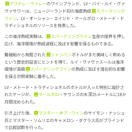
アワテレ・ヴァレー
のワインブランド、LV・バイ・ルイ・ヴァ
ヴァサワーは、ニュージーランド初の海底熟成
スパークリング
ワイン
、LV・オーシャン・エイジド・マールボロ・メトード・ド
ラディショネルのリリースを発表した。
この海洋熟成実験は、
スパークリングワイン
生産の限界を押し
広げ、海洋環境が熟成過程に及ぼす影響を探るものである。
難破船から発掘された
シャンパン
ボトルがまだ美味しく飲める
という歴史的証言にヒントを得て、ルイ・ヴァヴァスールは海洋
環境が高級
スパークリングワイン
の熟成に及ぼす潜在的な影響
を探る対照実験に着手した。
LV・メトード・トラディショネルのボトルが入った特別に設計さ
れたケージが、
マールボロ
・サウンズの水深25メートルに18か
月間沈められた。
引き上げた後、
マスター・オブ・ワイン
のサイモン・ナッシュ
氏とマスター・ソムリエのキャメロン・ダグラス氏がブラインド
で比較試飲を行った。