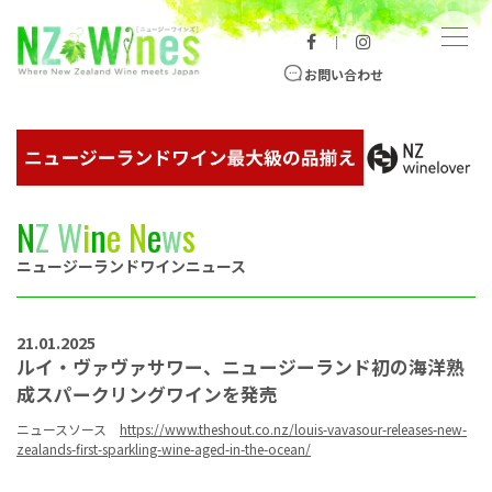
コンテンツへスキップ
メニュー
｜
ニュージーランドワイン総合サイト
お問い合わせ
N
Z
W
i
n
e
N
e
w
s
ニュージーランドワインニュース
21.01.2025
ルイ・ヴァヴァサワー、ニュージーランド初の海洋熟
成スパークリングワインを発売
ニュースソース
https://www.theshout.co.nz/louis-vavasour-releases-new-
zealands-first-sparkling-wine-aged-in-the-ocean/