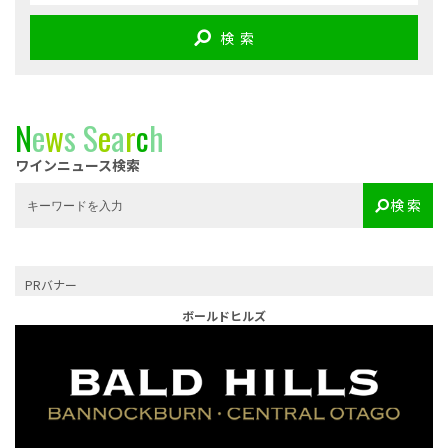
検 索
N
e
w
s
S
e
a
r
c
h
ワインニュース検索
検 索
PRバナー
ボールドヒルズ