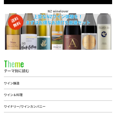
NZ winelover
T
h
e
m
e
テーマ別に読む
ワイン醸造
ワイン＆料理
ワイナリー/ワインカンパニー