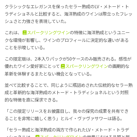
クラシックなエレガンスを保ったセラー熟成のLV・メトード・ト
ラディショネルと比較すると、海洋熟成のワインは際立ったフレッ
シュさと力強さを表現していた。
これは、
スパークリングワイン
の特徴に海洋熟成というユニー
クな環境が影響し、ワインのプロフィールに決定的な違いがある
ことを示唆している。
この限定版は、2本入りパックが50ケースのみ販売される。感性が
優れたワイン愛好家にとって
スパークリングワイン
の画期的な
革新を体験するまたとない機会となっている。
並べて比較することで、同じように瓶詰めされた伝統的なセラー熟
成と革新的な海洋熟成のメトード・トラディショネルという対照
的な特徴を直に探求できる。
「この限定リリースをお披露目し、我々の探究の成果を共有でき
ることを非常に嬉しく思う」とルイ・ヴァヴァサワーは語る。
「セラー熟成と海洋熟成の両方で作られたLV・メトード・トラデ
ィショネルは、
スパークリングワイン
の世界における品質と新