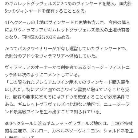
のギムレットグラヴェルズに2つめのヴィンヤードを購入、国内計
5つのヴィンヤードを保有することとなる。
41ヘクタールの土地はヴィンヤードと更地も含まれ、今回の購入
によりヴィラマリアがギムレットグラヴェルズ最大の土地所有者
となり、同地区の3分の1を占める。
かつてパスクワイナリーが所有し運営していたヴィンヤードで、
余剰分のブドウをヴィラマリアへ供給していた。
ヴィラマリアのオーナーかつ創始者であるジョージ・フィストニ
ッチ卿は次のようにコメントしている。
「この限られたプレミアムワイン産地でのヴィンヤード購入競争
はし烈だ。特にアジア圏での赤ワイン需要が増えていることを受
け、顧客の要求に答えるにはブドウを確保することが必須条件で
ある。ギムレットグラヴェルズは比類ない地区で、ニュージーラ
ンド最高級ワインを生み出すことで知られている」
800ヘクタールに渡るギムレットグラヴェルズ地区は、土壌が特徴
的な産地で、メルロー、カベルネソーヴィニヨン、シャルドネを主
に栽培している。