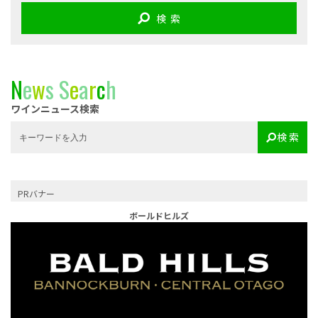
検 索
N
e
w
s
S
e
a
r
c
h
ワインニュース検索
検 索
PRバナー
ボールドヒルズ