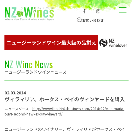
コンテンツへスキップ
メニュー
｜
ニュージーランドワイン総合サイト
お問い合わせ
N
Z
W
i
n
e
N
e
w
s
ニュージーランドワインニュース
02.03.2014
ヴィラマリア、ホークス・ベイのヴィンヤードを購入
ニュースソース
http://www.thedrinksbusiness.com/2014/02/villa-maria-
buys-second-hawkes-bay-vineyard/
ニュージーランドのワイナリー、ヴィラマリアがホークス・ベイ