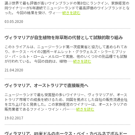
選ぶ世界で最も評価が高いワインブランドの第8位にランクイン、家族経営の
同ワイナリーが6年連続でニュージーランドで最高評価のワインブランドとな
った。 今回の結果を受け、ヴィ……
続きを読む
03.05.2020
ヴィラマリアが自生植物を除草剤の代替として試験的取り組み
このトライアルは、ニュージーランド第一次産業省と協力して進められてお
り、ホークス・ベイの2箇所ーギムレット・グラヴェルズ・シラーとブリッ
ジ・パ・シルト・ローム・メルローで実施、他のいくつかの別品種でも試験
が行われている。 今回の目的は、植物……
続きを読む
21.04.2020
ヴィラマリア、オーストラリアで直接販売へ
ニュージーランドで最も受賞歴の多いワイナリー、ヴィラマリアが、オース
トラリア市場での成長を続けるため、同国を拠点とした自社の販売流通会社
を立ち上げると発表した。この家族経営のワイナリーは、オーストラリアの
販売業者であるファイン・ワイン・パー……
続きを読む
19.02.2017
ヴィラマリア、85米ドルのホークス・ベイ・カベルネでボルドー