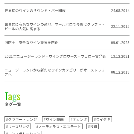
世界初のワインのサウンド・バー開設
24.08.2014
世界的に有名なワインの産地、マールボロで今度はクラフト・
22.11.2015
ビールの人気に高まる
消防士 安全なワイン業界を防衛
09.01.2023
2021年ニュージーランド・ワイングロワーズ・フェロー賞発表
13.12.2021
ニュージーランドから新たなワインカテゴリーがオーストラリ
08.12.2019
アへ
T
a
g
s
タグ一覧
#クラギー・レンジ
#ワイン映画
#デカンタ
#ワイタキ
#リースリング
#ノーティラス・エステート
#投資
#コンステレーション