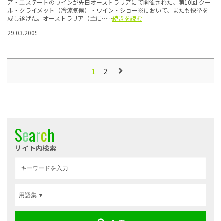
ア・エステートのワインが先日オーストラリアにて開催された、第10回 クー
ル・クライメット（冷涼気候）・ワイン・ショー※において、またも快挙を
成し遂げた。オーストラリア（主に……
続きを読む
29.03.2009
2
1
S
e
a
r
c
h
サイト内検索