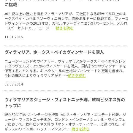
に挑戦
半世紀以上の歴史を誇るヴィラ・マリアが、同社初となる85米ドル以上のホ
ークスペイ・カベルネソーヴィニヨンで、高級ボルドーに挑戦する。ファース
トヴィンテージの2013年は、カベルネソーヴィニヨン97パーセント、メルロ
ー3パーセントで、ニュージ……
続きを読む
11.01.2016
ヴィラマリア、ホークス・ベイのヴィンヤードを購入
ニュージーランドのワイナリー、ヴィラマリアがホークス・ベイのギムレッ
トグラヴェルズに2つめのヴィンヤードを購入、国内計5つのヴィンヤードを
保有することとなる。41ヘクタールの土地はヴィンヤードと更地も含まれ、
今回の購入によりヴィラマリアがギ……
続きを読む
02.03.2014
ヴィラマリアのジョージ・フィストニッチ卿、飲料ビジネス界の
トップに
現在50回目のヴィンテージを祝賀中のヴィラ・マリア・エステート代表、ジ
ョージ・フィストニッチ卿が、ロンドン・インターナショナル・ワインフェ
アにおいて、飲料ビジネス界の「マン・オブ・ザ・イヤー」に選ばれた。イ
ギリスのワイン商、ハッチ・マンスフ……
続きを読む