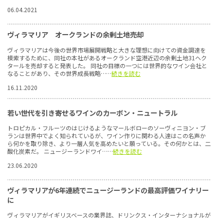
06.04.2021
ヴィラマリア オークランドの余剰土地売却
ヴィラマリアは今後の世界市場展開戦略と大きな理想に向けての資金調達を
模索するために、同社の本社があるオークランド空港近辺の余剰土地31ヘク
タールを売却すると発表した。 同社の目標の一つには世界的なワイン会社と
なることがあり、その世界成長戦略……
続きを読む
16.11.2020
若い世代を引き寄せるワインのカーボン・ニュートラル
トロピカル・フルーツのはじけるようなマールボローのソーヴィニヨン・ブ
ランは世界中でよく知られているが、ワイン作りに関わる人達はこの名声か
ら何かを取り除き、より一層人気を高めたいと願っている。その何かとは、二
酸化炭素だ。 ニュージーランドワイ……
続きを読む
23.06.2020
ヴィラマリアが6年連続でニュージーランドの最高評価ワイナリー
に
ヴィラマリアがイギリスベースの業界誌、ドリンクス・インターナショナルが