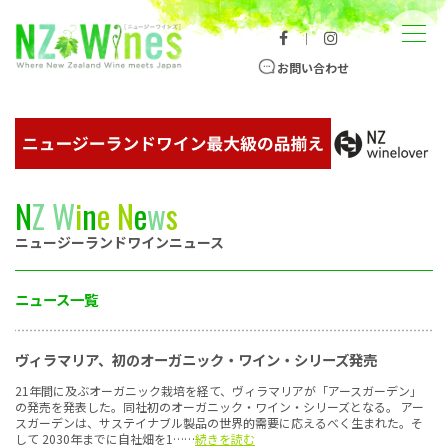
コンテンツへスキップ
メニュー
｜
ニュージーランドワイン総合サイト
お問い合わせ
N
Z
W
i
n
e
N
e
w
s
ニュージーランドワインニュース
ニュース一覧
ヴィラマリア、初のオーガニック・ワイン・シリーズ発売
21年間に及ぶオーガニック栽培を経て、ヴィラマリアが「アースガーデン」
の発売を発表した。同社初のオーガニック・ワイン・シリーズとなる。 アー
スガーデンは、サステイナブル製品の世界的需要に応えるべく生まれた。そ
して 2030年までに自社畑を1……
続きを読む