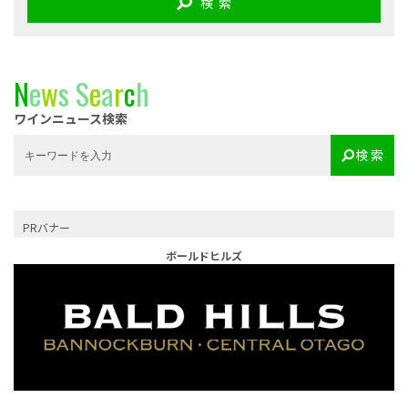
検 索
N
e
w
s
S
e
a
r
c
h
ワインニュース検索
検 索
PRバナー
ボールドヒルズ