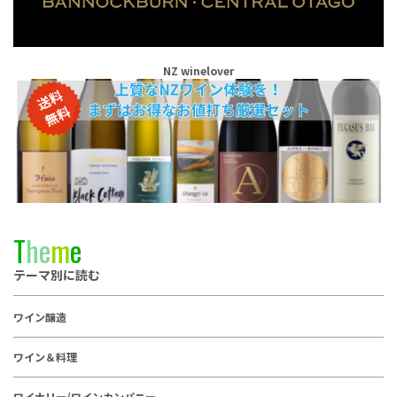
NZ winelover
T
h
e
m
e
テーマ別に読む
ワイン醸造
ワイン＆料理
ワイナリー/ワインカンパニー