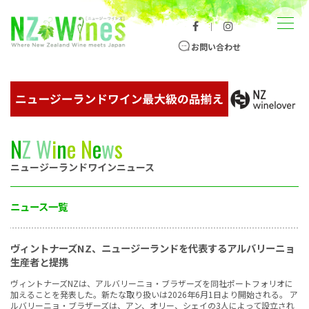
コンテンツへスキップ
メニュー
｜
ニュージーランドワイン総合サイト
お問い合わせ
N
Z
W
i
n
e
N
e
w
s
ニュージーランドワインニュース
ニュース一覧
ヴィントナーズNZ、ニュージーランドを代表するアルバリーニョ
生産者と提携
ヴィントナーズNZは、アルバリーニョ・ブラザーズを同社ポートフォリオに
加えることを発表した。新たな取り扱いは2026年6月1日より開始される。 ア
ルバリーニョ・ブラザーズは、アン、オリー、シェイの3人によって設立され