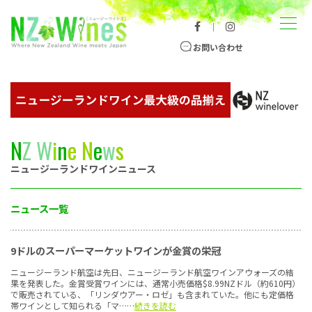
コンテンツへスキップ
メニュー
｜
ニュージーランドワイン総合サイト
お問い合わせ
N
Z
W
i
n
e
N
e
w
s
ニュージーランドワインニュース
ニュース一覧
9ドルのスーパーマーケットワインが金賞の栄冠
ニュージーランド航空は先日、ニュージーランド航空ワインアウォーズの結
果を発表した。金賞受賞ワインには、通常小売価格$8.99NZドル（約610円）
で販売されている、「リンダウアー・ロゼ」も含まれていた。他にも定価格
帯ワインとして知られる「マ……
続きを読む