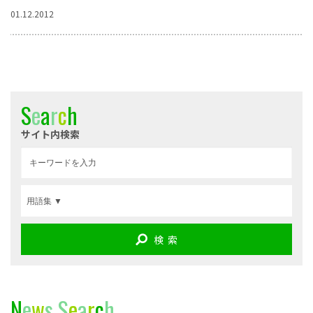
01.12.2012
S
e
a
r
c
h
サイト内検索
検 索
N
e
w
s
S
e
a
r
c
h