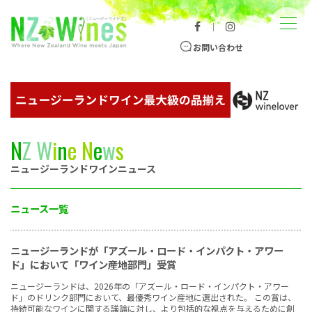
コンテンツへスキップ
メニュー
｜
ニュージーランドワイン総合サイト
お問い合わせ
N
Z
W
i
n
e
N
e
w
s
ニュージーランドワインニュース
ニュース一覧
ニュージーランドが「アズール・ロード・インパクト・アワー
ド」において「ワイン産地部門」受賞
ニュージーランドは、2026年の「アズール・ロード・インパクト・アワー
ド」のドリンク部門において、最優秀ワイン産地に選出された。 この賞は、
持続可能なワインに関する議論に対し、より包括的な視点を与えるために創