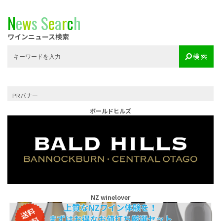
N
e
w
s
S
e
a
r
c
h
ワインニュース検索
検 索
PRバナー
ボールドヒルズ
NZ winelover