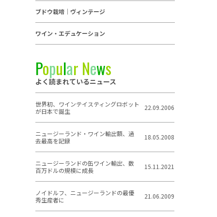
ブドウ栽培｜ヴィンテージ
ワイン・エデュケーション
P
o
p
u
l
a
r
N
e
w
s
よく読まれているニュース
世界初、ワインテイスティングロボット
22.09.2006
が日本で誕生
ニュージーランド・ワイン輸出額、過
18.05.2008
去最高を記録
ニュージーランドの缶ワイン輸出、数
15.11.2021
百万ドルの規模に成長
ノイドルフ、ニュージーランドの最優
21.06.2009
秀生産者に