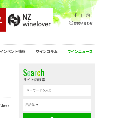
｜
お問い合わせ
ワインベント情報
ワインコラム
ワインニュース
S
e
a
r
c
h
サイト内検索
lass