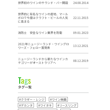
世界初のワインのサウンド・バー開設
24.08.2014
世界的に有名なワインの産地、マール
ボロで今度はクラフト・ビールの人気
22.11.2015
に高まる
消防士 安全なワイン業界を防衛
09.01.2023
2021年ニュージーランド・ワイングロ
13.12.2021
ワーズ・フェロー賞発表
ニュージーランドから新たなワインカ
08.12.2019
テゴリーがオーストラリアへ
T
a
g
s
タグ一覧
#クラギー・レンジ
#ワイン映画
#デカンタ
#ワイタキ
#リースリング