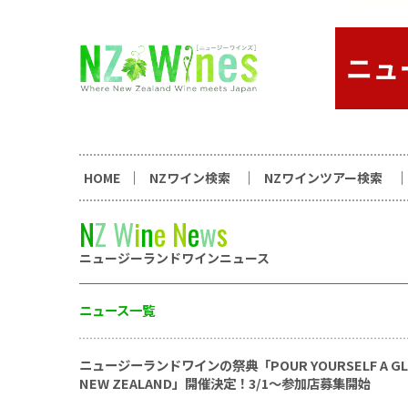
コンテンツへスキップ
ニュージーランドワイン総合
HOME
NZワイン検索
NZワインツアー検索
N
Z
W
i
n
e
N
e
w
s
ニュージーランドワインニュース
ニュース一覧
ニュージーランドワインの祭典「POUR YOURSELF A GLA
NEW ZEALAND」開催決定！3/1〜参加店募集開始