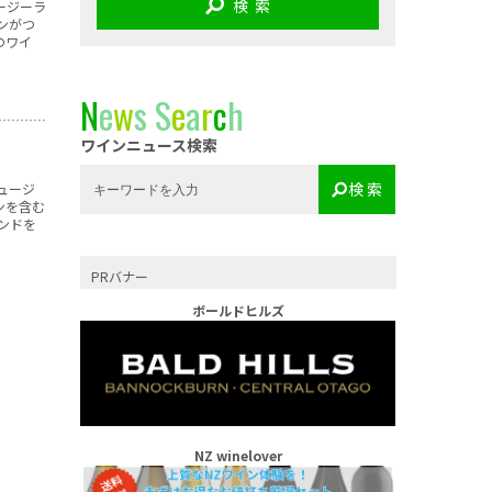
検 索
ージーラ
ーンがつ
のワイ
N
e
w
s
S
e
a
r
c
h
ワインニュース検索
検 索
ュージ
ンを含む
ンドを
PRバナー
ボールドヒルズ
NZ winelover