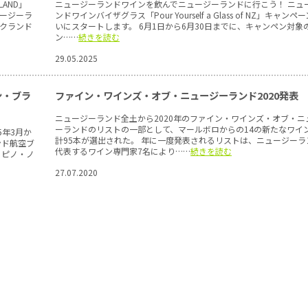
LAND」
ニュージーランドワインを飲んでニュージーランドに行こう！ ニュ
ュージーラ
ンドワインバイザグラス「Pour Yourself a Glass of NZ」キャンペ
クランド
いにスタートします。 6月1日から6月30日までに、キャンペン対象
ン……
続きを読む
29.05.2025
ン・ブラ
ファイン・ワインズ・オブ・ニュージーランド2020発表
ニュージーランド全土から2020年のファイン・ワインズ・オブ・ニ
ーランドのリストの一部として、マールボロからの14の新たなワイ
5年3月か
計95本が選出された。 年に一度発表されるリストは、ニュージーラ
ンド航空ブ
代表するワイン専門家7名により……
続きを読む
とピノ・ノ
27.07.2020