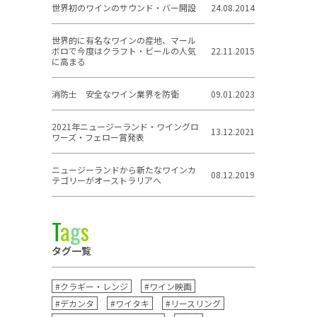
世界初のワインのサウンド・バー開設
24.08.2014
世界的に有名なワインの産地、マール
ボロで今度はクラフト・ビールの人気
22.11.2015
に高まる
消防士 安全なワイン業界を防衛
09.01.2023
2021年ニュージーランド・ワイングロ
13.12.2021
ワーズ・フェロー賞発表
ニュージーランドから新たなワインカ
08.12.2019
テゴリーがオーストラリアへ
T
a
g
s
タグ一覧
#クラギー・レンジ
#ワイン映画
#デカンタ
#ワイタキ
#リースリング