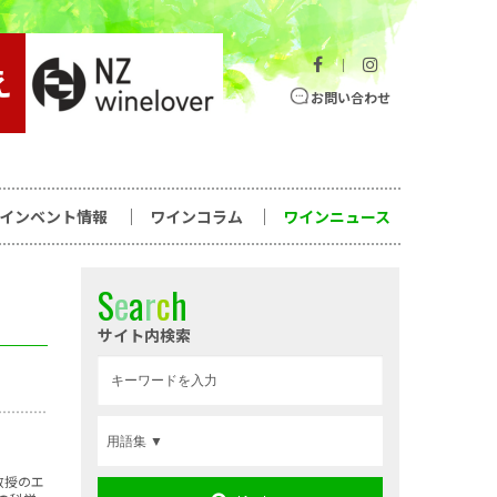
｜
お問い合わせ
ワインベント情報
ワインコラム
ワインニュース
S
e
a
r
c
h
サイト内検索
教授のエ