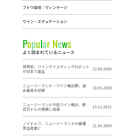
ブドウ栽培｜ヴィンテージ
ワイン・エデュケーション
P
o
p
u
l
a
r
N
e
w
s
よく読まれているニュース
世界初、ワインテイスティングロボット
22.09.2006
が日本で誕生
ニュージーランド・ワイン輸出額、過
18.05.2008
去最高を記録
ニュージーランドの缶ワイン輸出、数
15.11.2021
百万ドルの規模に成長
ノイドルフ、ニュージーランドの最優
21.06.2009
秀生産者に