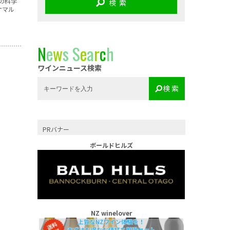
y）の科学
検 索
ケマル
N
e
w
s
S
e
a
r
c
h
ワインニュース検索
検 索
PRバナー
ボールドヒルズ
NZ winelover