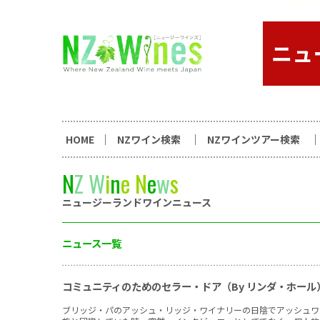
コンテンツへスキップ
ニュージーランドワイン総合
HOME
NZワイン検索
NZワインツアー検索
N
Z
W
i
n
e
N
e
w
s
ニュージーランドワインニュース
ニュース一覧
コミュニティのためのセラー・ドア（By リンダ・ホール
ブリッジ・パのアッシュ・リッジ・ワイナリーの日陰でアッシュワ