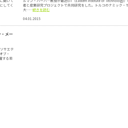
に聞いて
ルマン・バーハ―教授が最近EIT（Eastern Institute of Technolog
にしてく
者と産業研究プロジェクトで共同研究をした。トルコのナミック・
大……
続きを読む
04.01.2015
ン・メー
・ソサエテ
オブ・
活躍する若