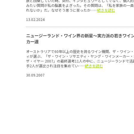
族と団欒していた時、突然、インタビュワーとしてでなく、個人的
みたい質問が私の脳裏をよぎった。その質問は、「私を家族の一員
れないか」だ。なぜそう思うに至ったか……
続きを読む
13.02.2024
ニュージーランド・ワイン界の新星～実力派の若きワイ
カー達
オーストラリアで60年以上の歴史を誇るワイン機関、ザ・ワイン
ィが選ぶ、「ザ・ワイン・ソサエティ・ヤング・ワインメーカー・
ザ・イヤー 2007」の最終選考11人の中に、ニュージーランドで
手2人が選出され注目を集めてい……
続きを読む
30.09.2007