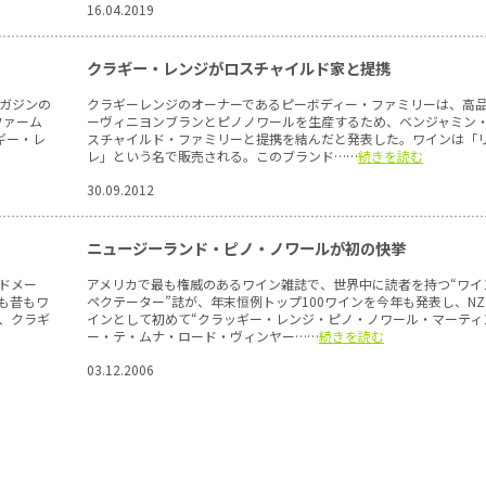
16.04.2019
クラギー・レンジがロスチャイルド家と提携
ガジンの
クラギーレンジのオーナーであるピーボディー・ファミリーは、高
ファーム
ーヴィニヨンブランとピノノワールを生産するため、ベンジャミン
ギー・レ
スチャイルド・ファミリーと提携を結んだと発表した。ワインは「
レ」という名で販売される。このブランド……
続きを読む
30.09.2012
ニュージーランド・ピノ・ノワールが初の快挙
ドメー
アメリカで最も権威のあるワイン雑誌で、世界中に読者を持つ“ワイ
も昔もワ
ペクテーター”誌が、年末恒例トップ100ワインを今年も発表し、N
、クラギ
インとして初めて“クラッギー・レンジ・ピノ・ノワール・マーティ
ー・テ・ムナ・ロード・ヴィンヤー……
続きを読む
03.12.2006