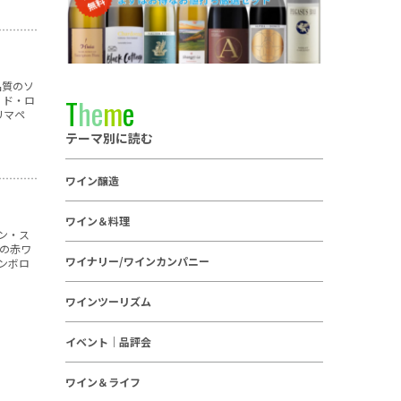
品質のソ
・ド・ロ
T
h
e
m
e
リマペ
テーマ別に読む
ワイン醸造
ワイン＆料理
ン・ス
Zの赤ワ
ワイナリー/ワインカンパニー
ンボロ
ワインツーリズム
イベント｜品評会
ワイン＆ライフ