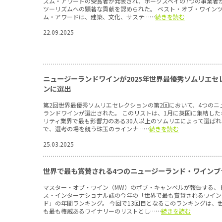
ズム・アワードの受賞者が発表され、ホークスベイの7つの事業者
ツーリズムへの顕著な貢献を認められた。 ベスト・オブ・ワイン
ム・アワードは、建築、文化、サステ……
続きを読む
22.09.2025
ニュージーランドワインが2025年世界最優秀ソムリエセ
ンに選出
第2回世界最優秀ソムリエセレクションの第2回において、4つのニ
ランドワインが選出された。 このリストは、1月に英国に集結した
リティ業界で最も影響力のある30人以上のソムリエによって選ば
で、選考の場を競う珠玉のラインナ……
続きを読む
25.03.2025
世界で最も賞賛される4つのニュージーランド・ワインブ
マスター・オブ・ワイン（MW）のボブ・キャンベルが報告する、
ス・インターナショナル誌の今年の「世界で最も賞賛されるワイン
ド」の年間ランキング。 今回で13回目となるこのランキングは、
も最も権威あるワイナリーのリストとし……
続きを読む