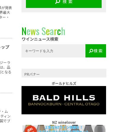
検 索
果が発表
世界最大
ター・
N
e
w
s
S
e
a
r
c
h
ワインニュース検索
トップ
検 索
ージーラ
トは、品
例となる
PRバナー
ボールドヒルズ
テ・ム
ーティン
国でブ
NZ winelover