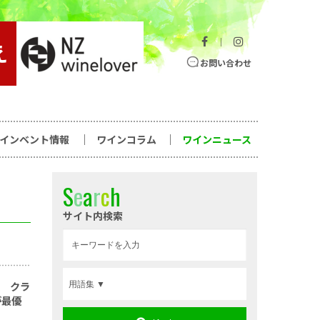
｜
お問い合わせ
ワインベント情報
ワインコラム
ワインニュース
S
e
a
r
c
h
サイト内検索
表 クラ
が最優