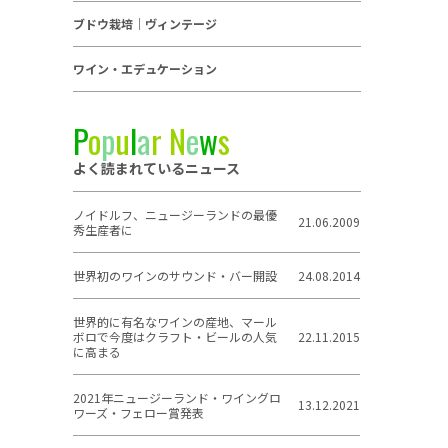
ブドウ栽培｜ヴィンテージ
ワイン・エデュケーション
P
o
p
u
l
a
r
N
e
w
s
よく読まれているニュース
ノイドルフ、ニュージーランドの最優
21.06.2009
秀生産者に
世界初のワインのサウンド・バー開設
24.08.2014
世界的に有名なワインの産地、マール
ボロで今度はクラフト・ビールの人気
22.11.2015
に高まる
2021年ニュージーランド・ワイングロ
13.12.2021
ワーズ・フェロー賞発表