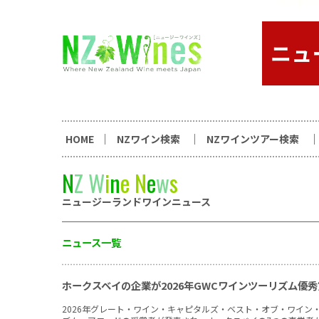
コンテンツへスキップ
ニュージーランドワイン総合
HOME
NZワイン検索
NZワインツアー検索
N
Z
W
i
n
e
N
e
w
s
ニュージーランドワインニュース
ニュース一覧
ホークスベイの企業が2026年GWCワインツーリズム優
2026年グレート・ワイン・キャピタルズ・ベスト・オブ・ワイン