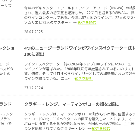
がワイン
ツーリズ
今年のデキャンター・ワールド・ワイン・アワード（DWWA）の結
され、過去最多の初受賞を記録した。 22回目を迎えるDWWAは、
のワインコンクールである。今年は57カ国のワインが、22人のマス
ソムリエと72人のマスター・……
続きを読む
28.07.2025
レクショ
4つのニュージーランドワインがワインスペクテーター誌
100に選出
ュージー
ワイン・スペクテーター誌の2024年トップ100ワインに4つのニュ
ホスピタ
ンドワインが選ばれた。 1988年以来毎年厳選されているこのリス
れたもの
質、価値、そして注目すべきワイナリーとしての期待感において好
ワインを讃えている。 ニュ……
続きを読む
27.12.2024
ランド
クラギー・レンジ、マーティンボローの畑を2倍に
ドリンク
クラギー・レンジは、マーティンボローの町から9km西に位置する
ブラン
ナ・ロードの北に110ヘクタールの区画を購入したことにより、マ
世界中で
ボローに所有する土地が2倍となった。今回の土地の取得は、主に米
ランド認知されているクラギー・レン……
続きを読む