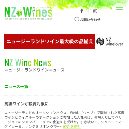
コンテンツへスキップ
メニュー
｜
ニュージーランドワイン総合サイト
お問い合わせ
N
Z
W
i
n
e
N
e
w
s
ニュージーランドワインニュース
ニュース一覧
高級ワインが投資対象に
ニュージーランドのオークションハウス、Webb（ウェブ）で開催された高級
ワインとウィスキーのオークションに参加した入札者は、会場入り口でペリ
エジョエのシャンパーニュでの出迎えを受けた。引き続いて、シャトー・マ
グドレーヌ、サンテミリオン グラ……
続きを読む