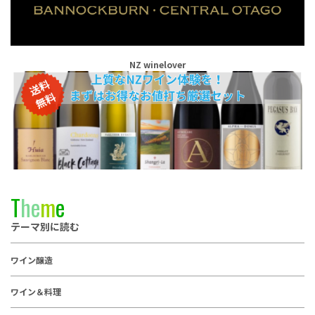
NZ winelover
T
h
e
m
e
テーマ別に読む
ワイン醸造
ワイン＆料理