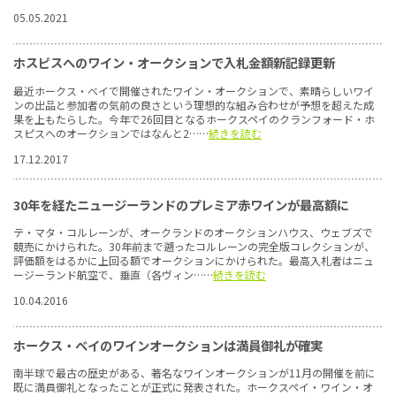
05.05.2021
ホスピスへのワイン・オークションで入札金額新記録更新
最近ホークス・ベイで開催されたワイン・オークションで、素晴らしいワイ
ンの出品と参加者の気前の良さという理想的な組み合わせが予想を超えた成
果を上もたらした。今年で26回目となるホークスペイのクランフォード・ホ
スピスへのオークションではなんと2……
続きを読む
17.12.2017
30年を経たニュージーランドのプレミア赤ワインが最高額に
テ・マタ・コルレーンが、オークランドのオークションハウス、ウェブズで
競売にかけられた。30年前まで遡ったコルレーンの完全版コレクションが、
評価額をはるかに上回る額でオークションにかけられた。最高入札者はニュ
ージーランド航空で、垂直（各ヴィン……
続きを読む
10.04.2016
ホークス・ベイのワインオークションは満員御礼が確実
南半球で最古の歴史がある、著名なワインオークションが11月の開催を前に
既に満員御礼となったことが正式に発表された。ホークスペイ・ワイン・オ