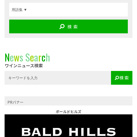
検 索
N
e
w
s
S
e
a
r
c
h
ワインニュース検索
検 索
PRバナー
ボールドヒルズ