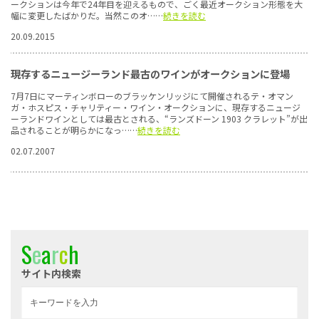
ークションは今年で24年目を迎えるもので、ごく最近オークション形態を大
幅に変更したばかりだ。当然このオ……
続きを読む
20.09.2015
現存するニュージーランド最古のワインがオークションに登場
7月7日にマーティンボローのブラッケンリッジにて開催されるテ・オマン
ガ・ホスピス・チャリティー・ワイン・オークションに、現存するニュージ
ーランドワインとしては最古とされる、“ランズドーン 1903 クラレット”が出
品されることが明らかになっ……
続きを読む
02.07.2007
S
e
a
r
c
h
サイト内検索