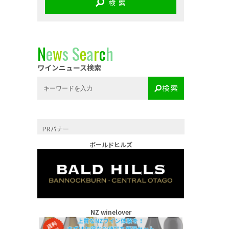
検 索
N
e
w
s
S
e
a
r
c
h
ワインニュース検索
検 索
PRバナー
ボールドヒルズ
NZ winelover