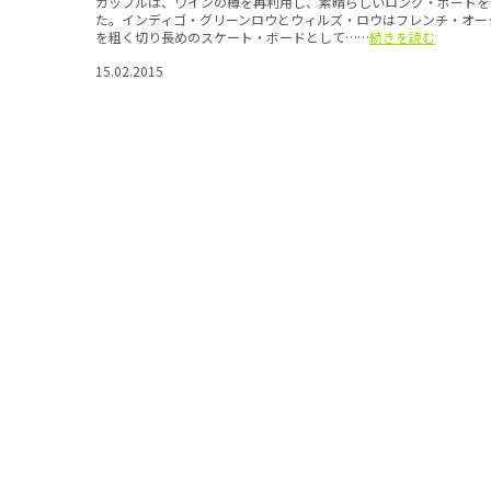
カップルは、ワインの樽を再利用し、素晴らしいロング・ボードを
た。インディゴ・グリーンロウとウィルズ・ロウはフレンチ・オー
を粗く切り長めのスケート・ボードとして……
続きを読む
15.02.2015