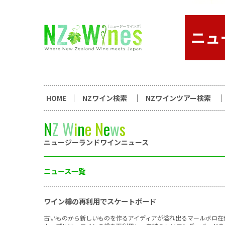
コンテンツへスキップ
ニュージーランドワイン総合
HOME
NZワイン検索
NZワインツアー検索
N
Z
W
i
n
e
N
e
w
s
ニュージーランドワインニュース
ニュース一覧
ワイン樽の再利用でスケートボード
古いものから新しいものを作るアイディアが溢れ出るマールボロ在