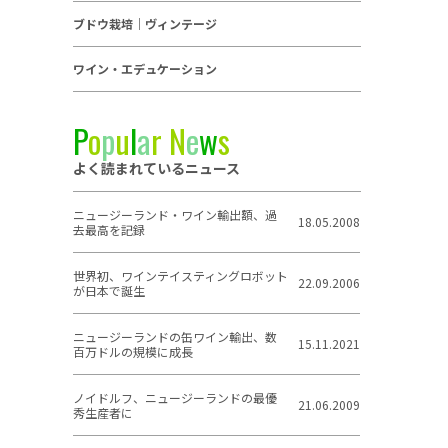
ブドウ栽培｜ヴィンテージ
ワイン・エデュケーション
P
o
p
u
l
a
r
N
e
w
s
よく読まれているニュース
ニュージーランド・ワイン輸出額、過
18.05.2008
去最高を記録
世界初、ワインテイスティングロボット
22.09.2006
が日本で誕生
ニュージーランドの缶ワイン輸出、数
15.11.2021
百万ドルの規模に成長
ノイドルフ、ニュージーランドの最優
21.06.2009
秀生産者に