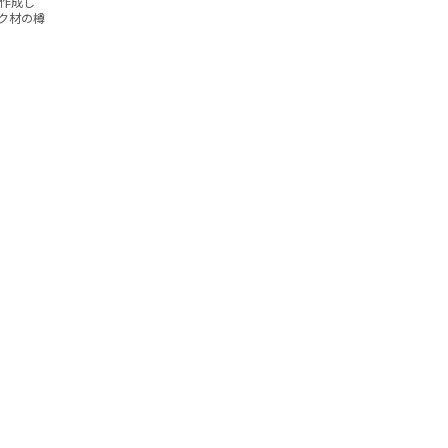
作成し
ク材の樽