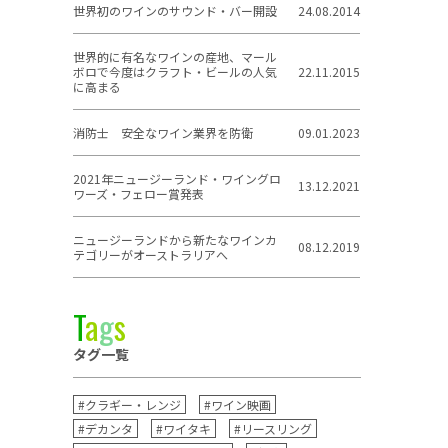
世界初のワインのサウンド・バー開設
24.08.2014
世界的に有名なワインの産地、マール
ボロで今度はクラフト・ビールの人気
22.11.2015
に高まる
消防士 安全なワイン業界を防衛
09.01.2023
2021年ニュージーランド・ワイングロ
13.12.2021
ワーズ・フェロー賞発表
ニュージーランドから新たなワインカ
08.12.2019
テゴリーがオーストラリアへ
T
a
g
s
タグ一覧
#クラギー・レンジ
#ワイン映画
#デカンタ
#ワイタキ
#リースリング