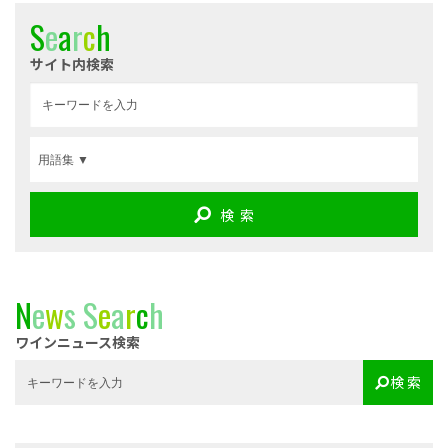
S
e
a
r
c
h
サイト内検索
検 索
N
e
w
s
S
e
a
r
c
h
ワインニュース検索
検 索