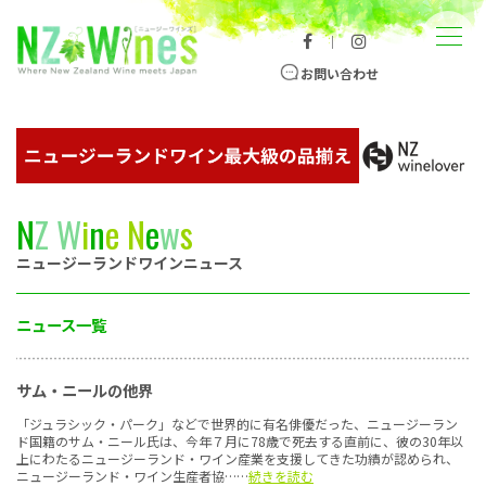
コンテンツへスキップ
メニュー
｜
ニュージーランドワイン総合サイト
お問い合わせ
N
Z
W
i
n
e
N
e
w
s
ニュージーランドワインニュース
ニュース一覧
サム・ニールの他界
「ジュラシック・パーク」などで世界的に有名俳優だった、ニュージーラン
ド国籍のサム・ニール氏は、今年７月に78歳で死去する直前に、彼の30年以
上にわたるニュージーランド・ワイン産業を支援してきた功績が認められ、
ニュージーランド・ワイン生産者協……
続きを読む