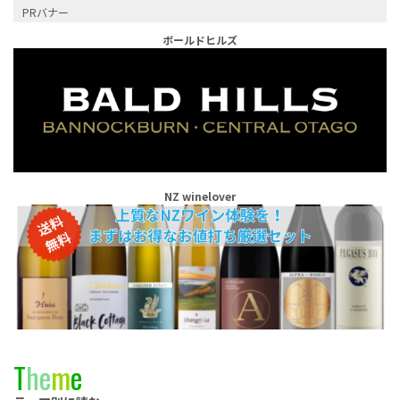
PRバナー
ボールドヒルズ
NZ winelover
T
h
e
m
e