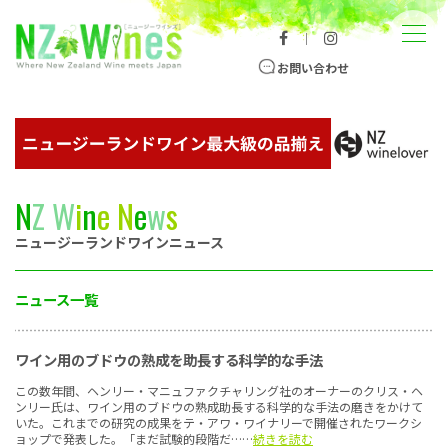
コンテンツへスキップ
メニュー
｜
ニュージーランドワイン総合サイト
お問い合わせ
N
Z
W
i
n
e
N
e
w
s
ニュージーランドワインニュース
ニュース一覧
ワイン用のブドウの熟成を助長する科学的な手法
この数年間、ヘンリー・マニュファクチャリング社のオーナーのクリス・ヘ
ンリー氏は、ワイン用のブドウの熟成助長する科学的な手法の磨きをかけて
いた。これまでの研究の成果をテ・アワ・ワイナリーで開催されたワークシ
ョップで発表した。「まだ試験的段階だ……
続きを読む