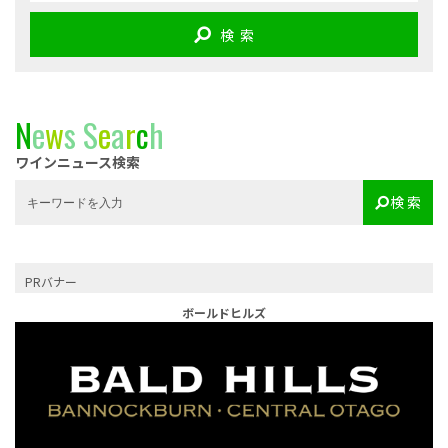
検 索
N
e
w
s
S
e
a
r
c
h
ワインニュース検索
検 索
PRバナー
ボールドヒルズ