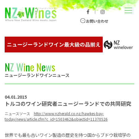
コンテンツへスキップ
メニュー
｜
ニュージーランドワイン総合サイト
お問い合わせ
N
Z
W
i
n
e
N
e
w
s
ニュージーランドワインニュース
04.01.2015
トルコのワイン研究者ニュージーランドでの共同研究
ニュースソース
http://www.nzherald.co.nz/hawkes-bay-
today/news/article.cfm?c_id=1503462&objectid=11370526
世界でも最も古いワイン製造の歴史を持つ国からブドウ栽培学の