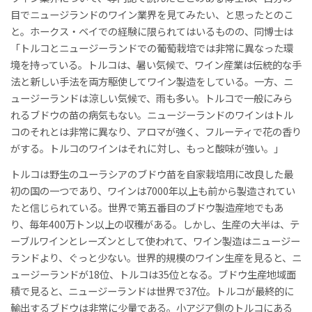
目でニュージランドのワイン業界を見てみたい、と思ったとのこ
と。ホークス・ベイでの経験に限られてはいるものの、同博士は
「トルコとニュージーランドでの葡萄栽培では非常に異なった環
境を持っている。トルコは、暑い気候で、ワイン産業は伝統的な手
法と新しい手法を両方駆使してワイン製造をしている。一方、ニ
ュージーランドは涼しい気候で、雨も多い。トルコで一般にみら
れるブドウの苗の病気もない。ニュージーランドのワインはトル
コのそれとは非常に異なり、アロマが強く、フルーティで花の香り
がする。トルコのワインはそれに対し、もっと酸味が強い。」
トルコは野生のユーラシアのブドウ苗を自家栽培用に改良した最
初の国の一つであり、ワインは7000年以上も前から製造されてい
たと信じられている。世界で第五番目のブドウ製造産地でもあ
り、毎年400万トン以上の収穫がある。しかし、生産の大半は、テ
ーブルワインとレーズンとして使われて、ワイン製造はニュージー
ランドより、ぐっと少ない。世界的規模のワイン生産を見ると、ニ
ュージーランドが18位、トルコは35位となる。ブドウ生産地域面
積で見ると、ニュージーランドは世界で37位。トルコが最終的に
輸出するブドウは非常に少量である。小アジア側のトルコにある