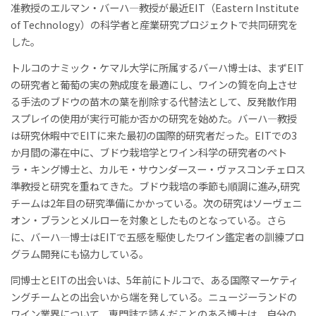
准教授のエルマン・バーハ―教授が最近EIT（Eastern Institute
of Technology）の科学者と産業研究プロジェクトで共同研究を
した。
トルコのナミック・ケマル大学に所属するバーハ博士は、まずEIT
の研究者と葡萄の実の熟成度を最適にし、ワインの質を向上させ
る手法のブドウの苗木の葉を削除する代替法として、反発散作用
スプレイの使用が実行可能か否かの研究を始めた。バーハ―教授
は研究休暇中でEITに来た最初の国際的研究者だった。EITでの3
か月間の滞在中に、ブドウ栽培学とワイン科学の研究者のぺト
ラ・キング博士と、カルモ・サウンダースー・ヴァスコンチェロス
準教授と研究を重ねてきた。ブドウ栽培の季節も順調に進み,研究
チームは2年目の研究準備にかかっている。次の研究はソーヴェニ
オン・ブランとメルローを対象としたものとなっている。さら
に、バーハ―博士はEITで五感を駆使したワイン鑑定者の訓練プロ
グラム開発にも協力している。
同博士とEITの出会いは、5年前にトルコで、ある国際マーケティ
ングチームとの出会いから端を発している。ニュージーランドの
ワイン業界について、専門誌で読んだことのある博士は、自分の