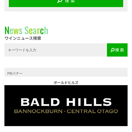
検 索
N
e
w
s
S
e
a
r
c
h
ワインニュース検索
検 索
PRバナー
ボールドヒルズ