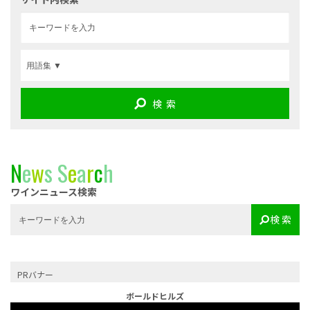
検 索
N
e
w
s
S
e
a
r
c
h
ワインニュース検索
検 索
PRバナー
ボールドヒルズ