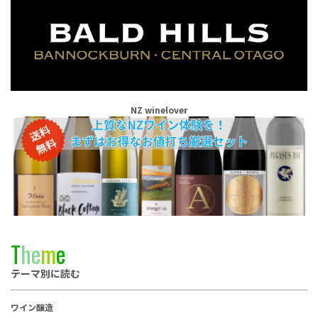
NZ winelover
T
h
e
m
e
テーマ別に読む
ワイン醸造