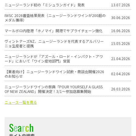
ニュージーランド初の「ミシュランガイド」発表
13.07.2026
IWSC 2026審査結果発表（ニュージーランドワインが200超の
30.06.2026
メダル獲得）
マールボロ内陸港「ホノマイ」開港でサプライチェーン強化
16.06.2026
ヴィントナーズNZ、ニュージーランドを代表するアルバリー
15.05.2026
ニョ生産者と提携
ニュージーランドが「アズール・ロード・インパクト・アワ
21.04.2026
ード」において「ワイン産地部門」受賞
【業者向け】ニュージーランドワイン試飲・商談会開催2026
02.04.2026
のお知らせ
ニュージーランドワインの祭典「POUR YOURSELF A GLASS
26.03.2026
OF NEW ZEALAND」開催決定！3/1〜参加店募集開始
ニュース一覧を見る
S
e
a
r
c
h
サイト内検索