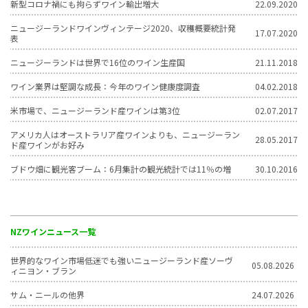
新型コロナ禍にも拘らずワイン輸出増大
22.09.2020
ニュージーランドワインヴィンテージ2020、収穫概要統計発
17.07.2020
表
ニュージーランドは世界で16位のワイン生産国
21.11.2018
ワイン業界は堅調な成長：今年のワイン健康度調査
04.02.2018
米市場で、ニュージーランド産ワインは第3位
02.07.2017
アメリカ人はオーストラリア産ワインよりも、ニュージーラン
28.05.2017
ド産ワインがお好み
ブドウ畑に観光客ブーム：6月集計の観光統計では11％の増
30.10.2016
NZワインニュース一覧
世界的なワイン市場低迷でも強いニュージーランド産ソーヴ
05.08.2026
ィニヨン・ブラン
サム・ニールの他界
24.07.2026