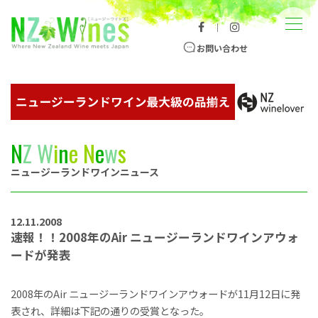
コンテンツへスキップ
メニュー
｜
ニュージーランドワイン総合サイト
お問い合わせ
N
Z
W
i
n
e
N
e
w
s
ニュージーランドワインニュース
12.11.2008
速報！！2008年のAir ニュージーランドワインアウォ
ードが発表
2008年のAir ニュージーランドワインアウォードが11月12日に発
表され、詳細は下記の通りの受賞となった。