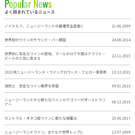
P
o
p
u
l
a
r
N
e
w
s
よく読まれているニュース
ノイドルフ、ニュージーランドの最優秀生産者に
21.06.2009
世界初のワインのサウンド・バー開設
24.08.2014
世界的に有名なワインの産地、マールボロで今度はクラフト・
22.11.2015
ビールの人気に高まる
2021年ニュージーランド・ワイングロワーズ・フェロー賞発表
13.12.2021
消防士 安全なワイン業界を防衛
09.01.2023
ニュージーランドから新たなワインカテゴリーがオーストラリ
08.12.2019
アへ
セントラル・オタゴ産ワインに新たな保護法
25.06.2017
ニュージーランドワイン、またもや世界トップに
12.07.2009