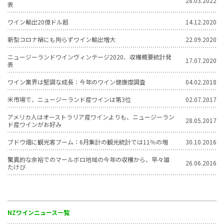
28.03.2022
表
ワイン輸出20億ドル超
14.12.2020
新型コロナ禍にも拘らずワイン輸出増大
22.09.2020
ニュージーランドワインヴィンテージ2020、収穫概要統計発
17.07.2020
表
ワイン業界は堅調な成長：今年のワイン健康度調査
04.02.2018
米市場で、ニュージーランド産ワインは第3位
02.07.2017
アメリカ人はオーストラリア産ワインよりも、ニュージーラン
28.05.2017
ド産ワインがお好み
ブドウ畑に観光客ブーム：6月集計の観光統計では11％の増
30.10.2016
驚異的な余裕でのマールボロ地域の今年の収穫から、早々雄
26.06.2016
たけび
NZワインニュース一覧