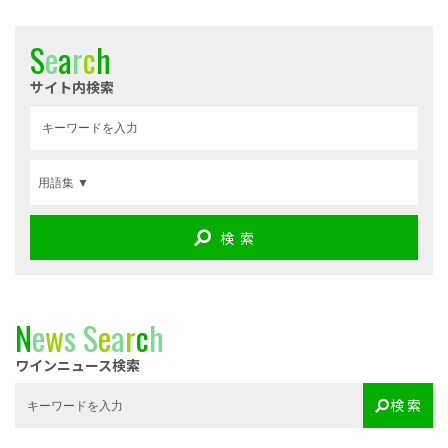
S
e
a
r
c
h
サイト内検索
検 索
N
e
w
s
S
e
a
r
c
h
ワインニュース検索
検 索