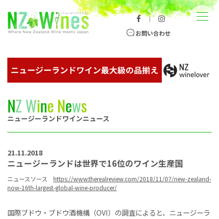
コンテンツへスキップ
メニュー
｜
ニュージーランドワイン総合サイト
お問い合わせ
N
Z
W
i
n
e
N
e
w
s
ニュージーランドワインニュース
21.11.2018
ニュージーランドは世界で16位のワイン生産国
ニュースソース
https://www.therealreview.com/2018/11/07/new-zealand-
now-16th-largest-global-wine-producer/
国際ブドウ・ブドウ酒機構（OVI）の調査によると、ニュージーラ