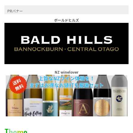
PRバナー
ボールドヒルズ
NZ winelover
T
h
e
m
e