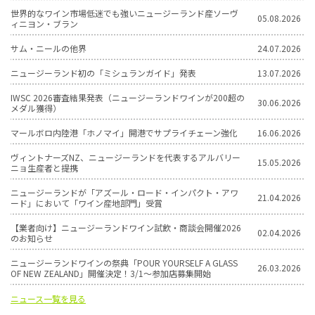
世界的なワイン市場低迷でも強いニュージーランド産ソーヴ
05.08.2026
ィニヨン・ブラン
サム・ニールの他界
24.07.2026
ニュージーランド初の「ミシュランガイド」発表
13.07.2026
IWSC 2026審査結果発表（ニュージーランドワインが200超の
30.06.2026
メダル獲得）
マールボロ内陸港「ホノマイ」開港でサプライチェーン強化
16.06.2026
ヴィントナーズNZ、ニュージーランドを代表するアルバリー
15.05.2026
ニョ生産者と提携
ニュージーランドが「アズール・ロード・インパクト・アワ
21.04.2026
ード」において「ワイン産地部門」受賞
【業者向け】ニュージーランドワイン試飲・商談会開催2026
02.04.2026
のお知らせ
ニュージーランドワインの祭典「POUR YOURSELF A GLASS
26.03.2026
OF NEW ZEALAND」開催決定！3/1〜参加店募集開始
ニュース一覧を見る