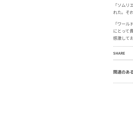
「ソムリ
れた。そ
「ワール
にとって
感激してお
SHARE
関連のあ