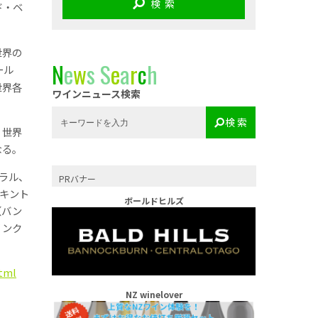
検 索
ド・ベ
世界の
N
e
w
s
S
e
a
r
c
h
ール
世界各
ワインニュース検索
検 索
、世界
なる。
ラル、
PRバナー
キント
ボールドヒルズ
（バン
リンク
tml
NZ winelover