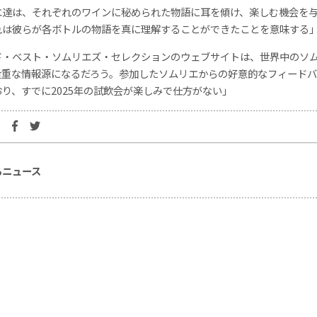
エ達は、それぞれのワインに秘められた物語に耳を傾け、楽しむ機会を
れは彼らが各ボトルの物語を真に理解することができたことを意味する
ド・ベスト・ソムリエズ・セレクションのウェブサイトは、世界中のソ
貴重な情報源になるだろう。参加したソムリエからの好意的なフィード
り、すでに2025年の試飲会が楽しみで仕方がない」
るニュース