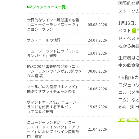
国際的な
NZワインニュース一覧
スト・ソ
世界的なワイン市場低迷でも強
1月16日
いニュージーランド産ソーヴィ
05.08.2026
ニヨン・ブラン
ベスト
ド・ベス
サム・ニールの他界
24.07.2026
地から英
ニュージーランド初の「ミシュ
13.07.2026
ランガイド」発表
生産者は
中の飲食
IWSC 2026審査結果発表（ニュ
ージーランドワインが200超のメ
30.06.2026
ダル獲得）
4大陸1
コジェ（
マールボロ内陸港「ホノマイ」
16.06.2026
開港でサプライチェーン強化
ニル（メ
コク）な
ヴィントナーズNZ、ニュージー
から（別
ランドを代表するアルバリーニ
15.05.2026
ョ生産者と提携
https://
ニュージーランドが「アズー
ル・ロード・インパクト・アワ
21.04.2026
ード」において「ワイン産地部
門」受賞