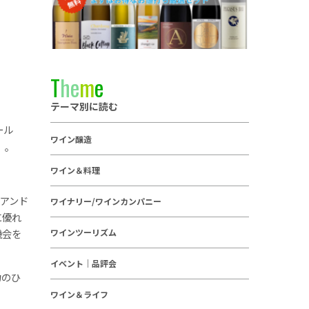
T
h
e
m
e
テーマ別に読む
ール
ワイン醸造
）。
ワイン＆料理
アンド
ワイナリー/ワインカンパニー
に優れ
機会を
ワインツーリズム
イベント｜品評会
力のひ
ワイン＆ライフ