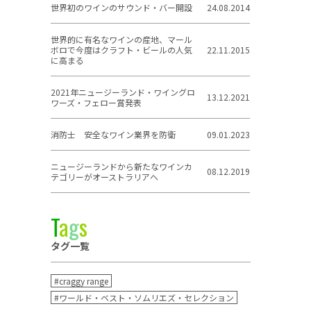
世界初のワインのサウンド・バー開設
24.08.2014
世界的に有名なワインの産地、マール
ボロで今度はクラフト・ビールの人気
22.11.2015
に高まる
2021年ニュージーランド・ワイングロ
13.12.2021
ワーズ・フェロー賞発表
消防士 安全なワイン業界を防衛
09.01.2023
ニュージーランドから新たなワインカ
08.12.2019
テゴリーがオーストラリアへ
T
a
g
s
タグ一覧
#craggy range
#ワールド・ベスト・ソムリエズ・セレクション