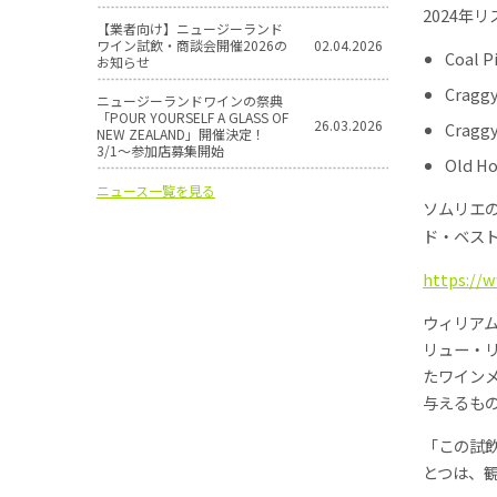
2024年
【業者向け】ニュージーランド
ワイン試飲・商談会開催2026の
02.04.2026
Coal P
お知らせ
Craggy
ニュージーランドワインの祭典
「POUR YOURSELF A GLASS OF
26.03.2026
Craggy
NEW ZEALAND」開催決定！
3/1〜参加店募集開始
Old Ho
ニュース一覧を見る
ソムリエ
ド・ベスト
https://
ウィリア
リュー・
たワイン
与えるも
「この試
とつは、