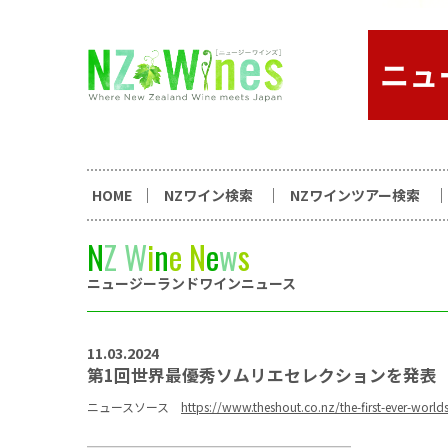
コンテンツへスキップ
ニュージーランドワイン総合
HOME
NZワイン検索
NZワインツアー検索
N
Z
W
i
n
e
N
e
w
s
ニュージーランドワインニュース
11.03.2024
第1回世界最優秀ソムリエセレクションを発表
ニュースソース
https://www.theshout.co.nz/the-first-ever-world