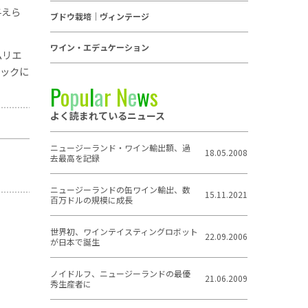
与えら
ブドウ栽培｜ヴィンテージ
」
ワイン・エデュケーション
ムリエ
バックに
P
o
p
u
l
a
r
N
e
w
s
よく読まれているニュース
ニュージーランド・ワイン輸出額、過
18.05.2008
去最高を記録
ニュージーランドの缶ワイン輸出、数
15.11.2021
百万ドルの規模に成長
世界初、ワインテイスティングロボット
22.09.2006
が日本で誕生
ノイドルフ、ニュージーランドの最優
21.06.2009
秀生産者に