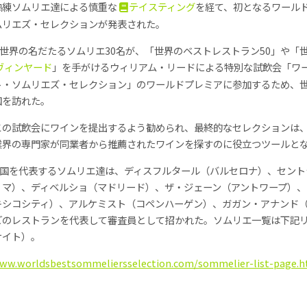
熟練ソムリエ達による慎重な
テイスティング
を経て、初となるワール
ムリエズ・セレクションが発表された。
、世界の名だたるソムリエ30名が、「世界のベストレストラン50」や「
ヴィンヤード
」を手がけるウィリアム・リードによる特別な試飲会「ワ
ト・ソムリエズ・セレクション」のワールドプレミアに参加するため、
国を訪れた。
この試飲会にワインを提出するよう勧められ、最終的なセレクションは
業界の専門家が同業者から推薦されたワインを探すのに役立つツールと
6カ国を代表するソムリエ達は、ディスフルタール（バルセロナ）、セント
リマ）、ディベルショ（マドリード）、ザ・ジェーン（アントワープ）、
キシコシティ）、アルケミスト（コペンハーゲン）、ガガン・アナンド
どのレストランを代表して審査員として招かれた。ソムリエ一覧は下記
サイト）。
www.worldsbestsommeliersselection.com/sommelier-list-page.h