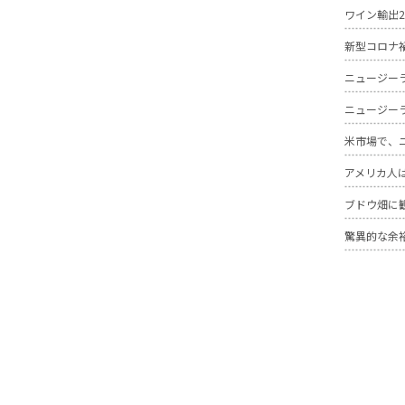
ワイン輸出2
新型コロナ
ニュージー
ニュージー
米市場で、
アメリカ人
ブドウ畑に
驚異的な余