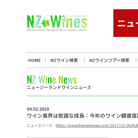
コンテンツへスキップ
ニュージーランドワイン総合
HOME
NZワイン検索
NZワインツアー検索
N
Z
W
i
n
e
N
e
w
s
ニュージーランドワインニュース
04.02.2018
ワイン業界は堅調な成長：今年のワイン健康度
ニュースソース
https://www.therealreview.com/2017/12/26/bulli