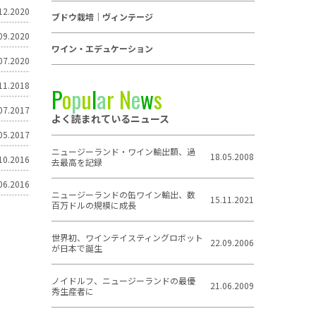
12.2020
ブドウ栽培｜ヴィンテージ
09.2020
ワイン・エデュケーション
07.2020
11.2018
P
o
p
u
l
a
r
N
e
w
s
07.2017
よく読まれているニュース
05.2017
ニュージーランド・ワイン輸出額、過
18.05.2008
10.2016
去最高を記録
06.2016
ニュージーランドの缶ワイン輸出、数
15.11.2021
百万ドルの規模に成長
世界初、ワインテイスティングロボット
22.09.2006
が日本で誕生
ノイドルフ、ニュージーランドの最優
21.06.2009
秀生産者に