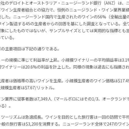
会社のデロイトとオーストラリア・ニュージーランド銀行（ANZ）は、
ドワイン生産者組合との協力で、恒例のニュージランド・ワイン業界業
表した。ニュージーランド国内で生産されたのワインの56%（全輸出量
ワイン製造する45の生産者からの回答を基にした調査となっている。全
対象にしたものではないが、サンプルサイズとしては実用的な指標とも
っている。
果の主要項目は下記の通りである。
リーの規模に準じて利益率が上昇。小規模ワイナリーの平均損益率は3.1
ワイナリーは20.6%の利益を計上した。同様の現象は過去にも指摘さ
産者は価格帯の高いワインを生産。小規模生産者のワイン価格は$17.49
規模生産者は$7.67/リットル。
ン業界に従事者数は7,349人（マールボロにはその1/3、オークランドで
いる）。
・ツーリズムは急速成長。ワインを目的とした旅行客は一回の訪問で平
0、一般の旅行客は$3,200を消費する。ニュージーランド全体で247のワイ