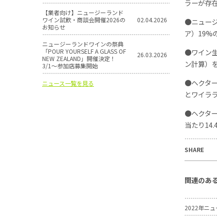
ラーが存
【業者向け】ニュージーランド
ワイン試飲・商談会開催2026の
02.04.2026
●ニュー
お知らせ
ア）19%
ニュージーランドワインの祭典
「POUR YOURSELF A GLASS OF
●ワイン
26.03.2026
NEW ZEALAND」開催決定！
ン計算）
3/1〜参加店募集開始
●ヘクター
ニュース一覧を見る
とワイララ
●ヘクタ
当たり14
SHARE
関連のあ
2022年