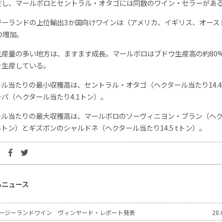
在し、マールボロとセントラル・オタゴには同数のワイン・セラーがあ
ジーランドの上位輸出3か国向けワインは（アメリカ、イギリス、オース
の増加。
生産量の多い地方は、ますます成長。マールボロはブドウ生産高の約80
を生産している。
ル当たりの最小収穫高は、セントラル・オタゴ（ヘクタール当たり14.
パ（ヘクタール当たり4.1トン）。
ール当たりの最大収穫高は、マールボロのソーヴィニヨン・ブラン（ヘ
.4トン）とギズボンのシャルドネ（ヘクタール当たり14.5 tトン）。
るニュース
ニュージーランドワイン ヴィンヤード・レポート発表
28.