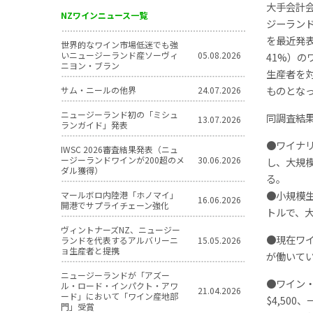
大手会計
NZワインニュース一覧
ジーラン
を最近発
世界的なワイン市場低迷でも強
いニュージーランド産ソーヴィ
05.08.2026
41%）の
ニヨン・ブラン
生産者を
ものとな
サム・ニールの他界
24.07.2026
ニュージーランド初の「ミシュ
同調査結
13.07.2026
ランガイド」発表
●ワイナ
IWSC 2026審査結果発表（ニュ
ージーランドワインが200超のメ
30.06.2026
し、大規模
ダル獲得）
る。
●小規模生
マールボロ内陸港「ホノマイ」
16.06.2026
開港でサプライチェーン強化
トルで、大
ヴィントナーズNZ、ニュージー
●現在ワイ
ランドを代表するアルバリーニ
15.05.2026
ョ生産者と提携
が働いて
ニュージーランドが「アズー
●ワイン
ル・ロード・インパクト・アワ
21.04.2026
ード」において「ワイン産地部
$4,50
門」受賞