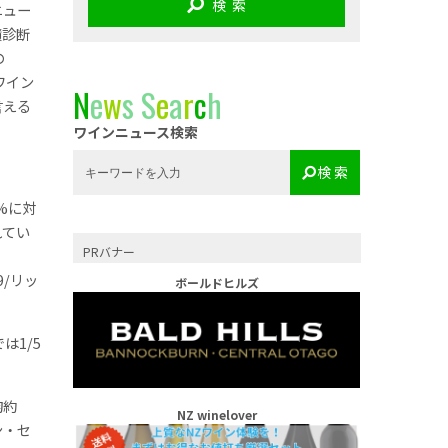
検 索
ニュー
績診断
の
ワイン
N
e
w
s
S
e
a
r
c
h
言える
ワインニュース検索
検 索
%に対
れてい
PRバナー
/リッ
ボールドヒルズ
は1/5
均約
NZ winelover
ン・セ