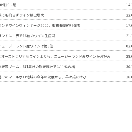
0億ドル超
14.
禍にも拘らずワイン輸出増大
22.
ランドワインヴィンテージ2020、収穫概要統計発表
17.
ランドは世界で16位のワイン生産国
21.
ニュージーランド産ワインは第3位
02.
はオーストラリア産ワインよりも、ニュージーランド産ワインがお好み
28.
観光客ブーム：6月集計の観光統計では11％の増
30.
裕でのマールボロ地域の今年の収穫から、早々雄たけび
26.