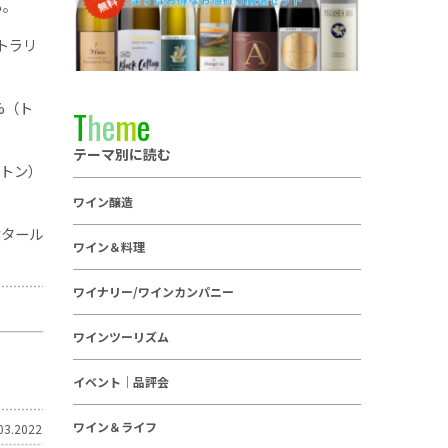
る。
トラリ
%（ト
T
h
e
m
e
テーマ別に読む
4トン）
ワイン醸造
クタール
ワイン＆料理
ワイナリー/ワインカンパニー
ワインツーリズム
イベント｜品評会
ワイン＆ライフ
03.2022