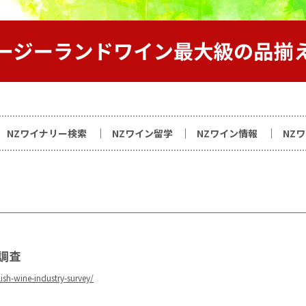
サイト
NZワイナリー検索
NZワイン留学
NZワイン情報
NZ
調査
sh-wine-industry-survey/