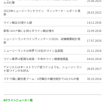
25.08.2025
ルの打撃
2022年ニュージーランドワイン ヴィンヤード・レポート発
28.03.2022
表
ワイン輸出20億ドル超
14.12.2020
新型コロナ禍にも拘らずワイン輸出増大
22.09.2020
ニュージーランドワインヴィンテージ2020、収穫概要統計発
17.07.2020
表
ニュージーランドは世界で16位のワイン生産国
21.11.2018
ワイン業界は堅調な成長：今年のワイン健康度調査
04.02.2018
アメリカ人はオーストラリア産ワインよりも、ニュージーラン
28.05.2017
ド産ワインがお好み
ブドウ畑に観光客ブーム：6月集計の観光統計では11％の増
30.10.2016
NZワインニュース一覧