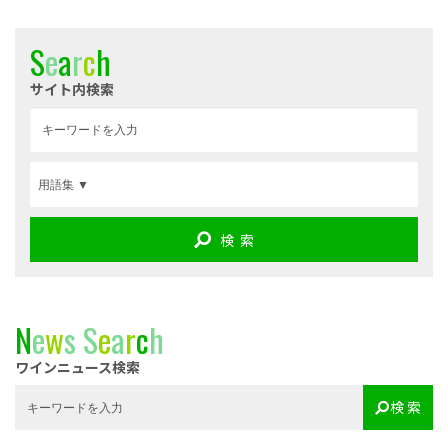
S
e
a
r
c
h
サイト内検索
検 索
N
e
w
s
S
e
a
r
c
h
ワインニュース検索
検 索