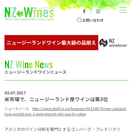
コンテンツへスキップ
メニュー
｜
ニュージーランドワイン総合サイト
お問い合わせ
N
Z
W
i
n
e
N
e
w
s
ニュージーランドワインニュース
02.07.2017
米市場で、ニュージーランド産ワインは第3位
ニュースソース
http://www.stuff.co.nz/business/90254974/new-zealand-
now-worlds-top-3-wine-import-into-usa-by-value
アメリカのワイン分析を専門とするゴンバーグ・フレドリクソ