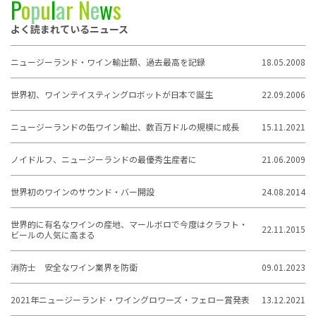
P
o
p
u
l
a
r
N
e
w
s
よく読まれているニュース
ニュージーランド・ワイン輸出額、過去最高を記録
18.05.2008
世界初、ワインテイスティングロボットが日本で誕生
22.09.2006
ニュージーランドの缶ワイン輸出、数百万ドルの規模に成長
15.11.2021
ノイドルフ、ニュージーランドの最優秀生産者に
21.06.2009
世界初のワインのサウンド・バー開設
24.08.2014
世界的に有名なワインの産地、マールボロで今度はクラフト・
22.11.2015
ビールの人気に高まる
消防士 安全なワイン業界を防衛
09.01.2023
2021年ニュージーランド・ワイングロワーズ・フェロー賞発表
13.12.2021