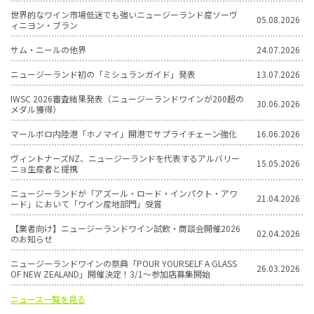
世界的なワイン市場低迷でも強いニュージーランド産ソーヴ
05.08.2026
ィニヨン・ブラン
サム・ニールの他界
24.07.2026
ニュージーランド初の「ミシュランガイド」発表
13.07.2026
IWSC 2026審査結果発表（ニュージーランドワインが200超の
30.06.2026
メダル獲得）
マールボロ内陸港「ホノマイ」開港でサプライチェーン強化
16.06.2026
ヴィントナーズNZ、ニュージーランドを代表するアルバリー
15.05.2026
ニョ生産者と提携
ニュージーランドが「アズール・ロード・インパクト・アワ
21.04.2026
ード」において「ワイン産地部門」受賞
【業者向け】ニュージーランドワイン試飲・商談会開催2026
02.04.2026
のお知らせ
ニュージーランドワインの祭典「POUR YOURSELF A GLASS
26.03.2026
OF NEW ZEALAND」開催決定！3/1〜参加店募集開始
ニュース一覧を見る