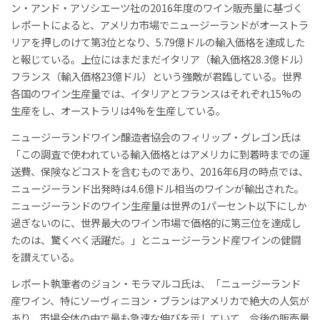
ン・アンド・アソシエーツ社の2016年度のワイン販売量に基づく
レポートによると、アメリカ市場でニュージーランドがオーストラ
リアを押しのけて第3位となり、5.79億ドルの輸入価格を達成した
と報じている。上位にはまだまだイタリア（輸入価格28.3億ドル）
フランス（輸入価格23億ドル）という強敵が君臨している。世界
各国のワイン生産量では、イタリアとフランスはそれぞれ15%の
生産をし、オーストラリは4%を生産している。
ニュージーランドワイン醸造者協会のフィリップ・グレゴン氏は
「この調査で使われている輸入価格とはアメリカに到着時までの運
送費、保険などコストを含むものであり、2016年6月の時点では、
ニュージーランド出発時は4.6億ドル相当のワインが輸出された。
ニュージーランドのワイン生産量は世界の1パーセント以下にしか
過ぎないのに、世界最大のワイン市場で価格的に第三位を達成し
たのは、驚くべく活躍だ。」とニュージーランド産ワインの健闘
を讃えている。
レポート執筆者のジョン・モラマルコ氏は、「ニュージーランド
産ワイン、特にソーヴィニヨン・ブランはアメリカで絶大の人気が
あり、市場全体の中で最も急速な伸びを示していて、今後の販売量