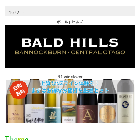
PRバナー
ボールドヒルズ
NZ winelover
T
h
e
m
e