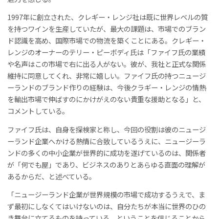
1997年に創立された、クレギー・レンジ社は既に世界レベルの質
を持つワインを生産していたが、最大の課題は、市場でのブラン
ド認識を高め、国際市場での物流を築くことにある。クレギー・
レンジのオーナーのテリー・ピーボディ氏は「ファイフ氏の業績
や名声はこの市場で右に出る人がない。彼が、我社と正式な関係
維持に同意してくれ、非常に嬉しい。ファイフ氏の持つニュージ
ーランドのブランド作りの経験は、今後クラギー・レンジの情熱
を輸出市場で伸ばすのにかけがえのない貴重な援助となる」と、
コメントしている。
ファイフ氏は、自身を探検家と称し、今回の役割は彼のニュージ
ーランド企業へかける熱情に合致しているうえに、ニュージーラ
ンドの多くの中小企業が世界的に成功を遂げているのは、関係者
が「何でも屋」であり、ビジネスのありとあらゆる直面の理解が
あるからだ、と述べている。
「ニュージーランド企業が世界規模の市場で成功するうえで、ま
ず最初にしなくてはいけないのは、自分たちが本当に世界のひの
き舞台に立てるものを持っている、ということを信じることから