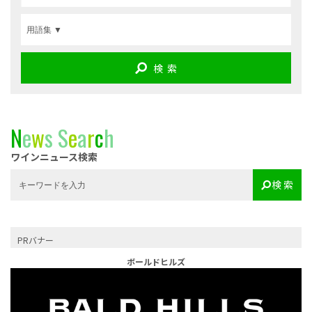
検 索
N
e
w
s
S
e
a
r
c
h
ワインニュース検索
検 索
PRバナー
ボールドヒルズ