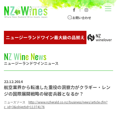
コンテンツへスキップ
メニュー
｜
ニュージーランドワイン総合サイト
お問い合わせ
N
Z
W
i
n
e
N
e
w
s
ニュージーランドワインニュース
22.12.2014
航空業界から転進した重役の洞察力がクラギー・レン
ジの国際展開戦略の秘密兵器となるか？
ニュースソース
http://www.nzherald.co.nz/business/news/article.cfm?
c_id=3&objectid=11374176