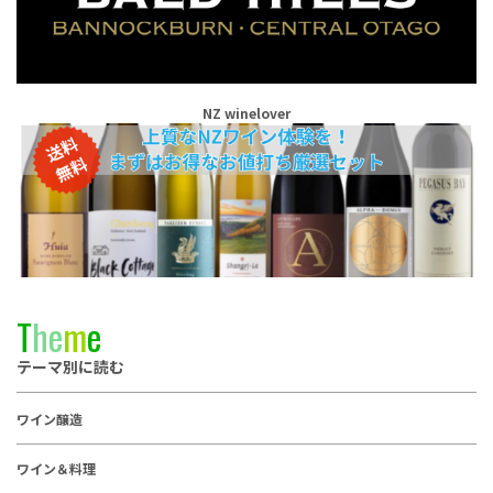
NZ winelover
T
h
e
m
e
テーマ別に読む
ワイン醸造
ワイン＆料理