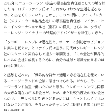
2012年にニュージーランド航空の最高経営責任者としての職を辞
した時、ロブ・ファイフ氏は「これからは静かな生活を送るも
の、と高をくくっていた。しかし、この2年間に、アイスブレカー
社（メリノ・ウール製品会社）の最高経営責任者、マイケル・ヒ
ル・インターナショナル社（宝石）の役員、さらには、クラギ
ー・レンジ・ワイナリー の戦略的アドバイザーを兼任してきた。
「クラギー・レンジには潜在性と、オーナーと創始者のビジョン
に興味を覚えた」とファイフ氏は言う。同氏はクレギー・レンジ
社のスタッフと契約なしで過去一年間働き、「この会社が世界的
レベルの会社に成長するために、自分の経験と知識を使えるのは
非常に楽しい
と感想を述べた。「世界的な舞台で活躍できる潜在性を秘めてい
るニュージーランドの企業に惹きつけられる。だからこそ、ニュ
ージーランド航空で働いたのだと思う。クレギー・レンジも同様
の大きな潜在力がある会社だ。ただ、まだ比較的歴史の浅い会社
なので、世界レベルに引き上げるためには、もっとしなくてはい
けないことがあり、そういったチャレンジに挑戦する事に非常に
魅力を感じる。