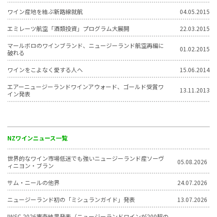
ワイン産地を結ぶ新路線就航
04.05.2015
エミレーツ航空「酒類投資」プログラム大展開
22.03.2015
マールボロのワインブランド、ニュージーランド航空再編に
01.02.2015
破れる
ワインをこよなく愛する人へ
15.06.2014
エアーニュージーランドワインアウォード、ゴールド受賞ワ
13.11.2013
イン発表
NZワインニュース一覧
世界的なワイン市場低迷でも強いニュージーランド産ソーヴ
05.08.2026
ィニヨン・ブラン
サム・ニールの他界
24.07.2026
ニュージーランド初の「ミシュランガイド」発表
13.07.2026
IWSC 2026審査結果発表（ニュージーランドワインが200超の