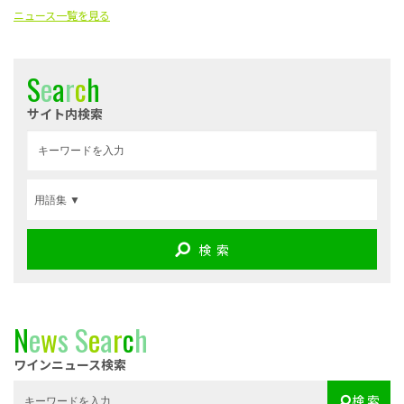
ニュース一覧を見る
S
e
a
r
c
h
サイト内検索
検 索
N
e
w
s
S
e
a
r
c
h
ワインニュース検索
検 索