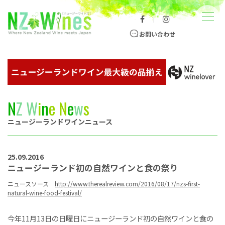
コンテンツへスキップ
メニュー
｜
ニュージーランドワイン総合サイト
お問い合わせ
N
Z
W
i
n
e
N
e
w
s
ニュージーランドワインニュース
25.09.2016
ニュージーランド初の自然ワインと食の祭り
ニュースソース
http://www.therealreview.com/2016/08/17/nzs-first-
natural-wine-food-festival/
今年11月13日の日曜日にニュージーランド初の自然ワインと食の