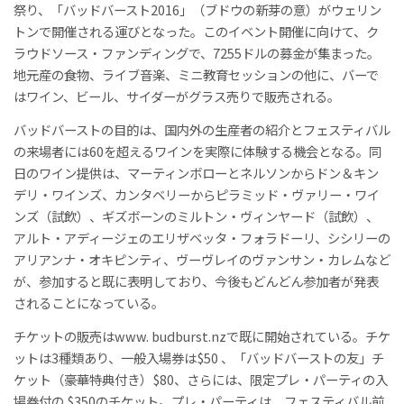
祭り、「バッドバースト2016」（ブドウの新芽の意）がウェリン
トンで開催される運びとなった。このイベント開催に向けて、ク
ラウドソース・ファンディングで、7255ドルの募金が集まった。
地元産の食物、ライブ音楽、ミニ教育セッションの他に、バーで
はワイン、ビール、サイダーがグラス売りで販売される。
バッドバーストの目的は、国内外の生産者の紹介とフェスティバル
の来場者には60を超えるワインを実際に体験する機会となる。同
日のワイン提供は、マーティンボローとネルソンからドン＆キン
デリ・ワインズ、カンタベリーからピラミッド・ヴァリー・ワイ
ンズ（試飲）、ギズボーンのミルトン・ヴィンヤード（試飲）、
アルト・アディージェのエリザベッタ・フォラドーリ、シシリーの
アリアンナ・オキピンティ、ヴーヴレイのヴァンサン・カレムなど
が、参加すると既に表明しており、今後もどんどん参加者が発表
されることになっている。
チケットの販売はwww. budburst.nzで既に開始されている。チケ
ットは3種類あり、一般入場券は$50 、「バッドバーストの友」チ
ケット（豪華特典付き）$80、さらには、限定プレ・パーティの入
場券付の $350のチケット。プレ・パーティは、フェスティバル前