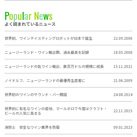
P
o
p
u
l
a
r
N
e
w
s
よく読まれているニュース
世界初、ワインテイスティングロボットが日本で誕生
22.09.2006
ニュージーランド・ワイン輸出額、過去最高を記録
18.05.2008
ニュージーランドの缶ワイン輸出、数百万ドルの規模に成長
15.11.2021
ノイドルフ、ニュージーランドの最優秀生産者に
21.06.2009
世界初のワインのサウンド・バー開設
24.08.2014
世界的に有名なワインの産地、マールボロで今度はクラフト・
22.11.2015
ビールの人気に高まる
消防士 安全なワイン業界を防衛
09.01.2023