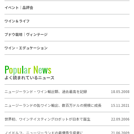
イベント｜品評会
ワイン＆ライフ
ブドウ栽培｜ヴィンテージ
ワイン・エデュケーション
P
o
p
u
l
a
r
N
e
w
s
よく読まれているニュース
ニュージーランド・ワイン輸出額、過去最高を記録
18.05.2008
ニュージーランドの缶ワイン輸出、数百万ドルの規模に成長
15.11.2021
世界初、ワインテイスティングロボットが日本で誕生
22.09.2006
ノイドルフ、ニュージーランドの最優秀生産者に
21.06.2009