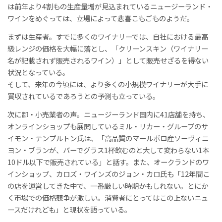
は前年より4割もの生産量増が見込まれているニュージーランド・
ワインをめぐっては、立場によって悲喜こもごものようだ。
まずは生産者。すでに多くのワイナリーでは、自社における最高
級レンジの価格を大幅に落とし、「クリーンスキン（ワイナリー
名が記載されず販売されるワイン）」として販売せざるを得ない
状況となっている。
そして、来年の今頃には、より多くの小規模ワイナリーが大手に
買収されているであろうとの予測も立っている。
次に卸・小売業者の声。ニュージーランド国内に41店舗を持ち、
オンラインショップも展開しているミル・リカー・グループのサ
イモン・テンプルトン氏は、「高品質のマールボロ産ソーヴィニ
ヨン・ブランが、バーでグラス1杯飲むのと大して変わらない1本
10ドル以下で販売されている」と話す。また、オークランドのワ
インショップ、カロズ・ワインズのジョン・カロ氏も「12年間こ
の店を運営してきた中で、一番厳しい時期かもしれない。とにか
く市場での価格競争が激しい。消費者にとってはこの上ないニュ
ースだけれども」と現状を語っている。