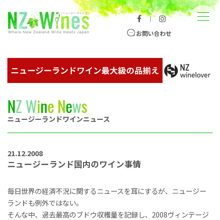
コンテンツへスキップ
メニュー
｜
ニュージーランドワイン総合サイト
お問い合わせ
N
Z
W
i
n
e
N
e
w
s
ニュージーランドワインニュース
21.12.2008
ニュージーランド国内のワイン事情
毎日世界の経済不況に関するニュースを耳にするが、ニュージー
ランドも例外ではない。
そんな中、過去最高のブドウ収穫量を記録し、2008ヴィンテージ