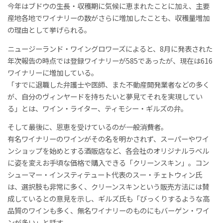
今年はブドウの生長・収穫期に気候に恵まれたことに加え、主要
産地各地でワイナリーの数がさらに増加したことも、収穫量増加
の理由として挙げられる。
ニュージーランド・ワイングロワーズによると、8月に発表された
年次報告の時点では登録ワイナリーが585であったが、現在は616
ワイナリーに増加している。
「すでに退職した弁護士や医師、また不動産開発業者などの多く
が、自分のヴィンヤードを持ちたいと夢見てそれを実現してい
る」とは、ワイン・ライター、ティモシー・ギルズの弁。
そして最後に、恩恵を受けているのが一般消費者。
有名ワイナリーのワインがその名を明かされず、スーパーやワイ
ンショップを始めとする酒販店など、各会社のオリジナルラベル
に姿を変えお手頃な価格で購入できる「クリーンスキン」。コン
シューマー・インスティテュート代表のスー・チェトウィン氏
は、選択肢も非常に多く、クリーンスキンという販売方法には賛
成しているとの意見を示し、ギルズ氏も「びっくりするような高
品質のワインも多く、無名ワイナリーのものにもバーゲン・ワイ
ンが多い」と話す。