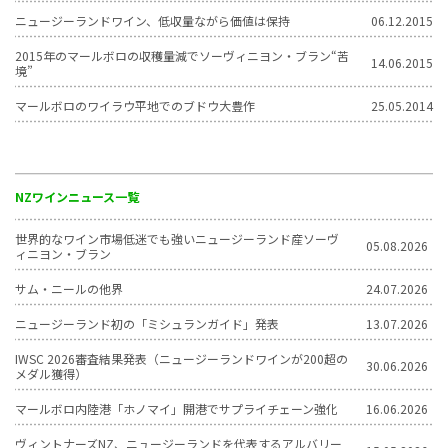
ニュージーランドワイン、低収量ながら価値は保持
06.12.2015
2015年のマールボロの収穫量減でソーヴィニヨン・ブラン“苦
14.06.2015
境”
マールボロのワイラウ平地でのブドウ大豊作
25.05.2014
NZワインニュース一覧
世界的なワイン市場低迷でも強いニュージーランド産ソーヴ
05.08.2026
ィニヨン・ブラン
サム・ニールの他界
24.07.2026
ニュージーランド初の「ミシュランガイド」発表
13.07.2026
IWSC 2026審査結果発表（ニュージーランドワインが200超の
30.06.2026
メダル獲得）
マールボロ内陸港「ホノマイ」開港でサプライチェーン強化
16.06.2026
ヴィントナーズNZ、ニュージーランドを代表するアルバリー