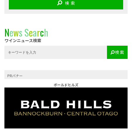
検 索
N
e
w
s
S
e
a
r
c
h
ワインニュース検索
検 索
PRバナー
ボールドヒルズ