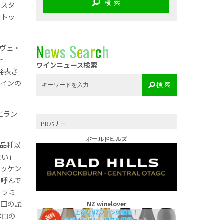
検 索
マスタ
しトッ
N
e
w
s
S
e
a
r
c
h
ュヴェ・
ト
ワインニュース検索
発表さ
ワインの
検 索
にラン
PRバナー
ボールドヒルズ
同品種以
ない」
ピッケン
と呼んで
トラミ
今回の試
NZ winelover
ボロの