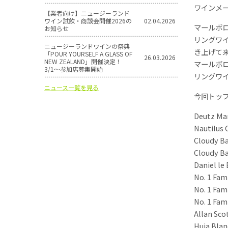
ワインメ
【業者向け】ニュージーランド
ワイン試飲・商談会開催2026の
02.04.2026
マールボ
お知らせ
リングワ
ニュージーランドワインの祭典
き上げて
「POUR YOURSELF A GLASS OF
26.03.2026
NEW ZEALAND」開催決定！
マールボ
3/1〜参加店募集開始
リングワ
ニュース一覧を見る
今回トッ
Deutz Mar
Nautilus 
Cloudy Ba
Cloudy Ba
Daniel le
No. 1 Fam
No. 1 Fam
No. 1 Fam
Allan Sco
Huia Blan