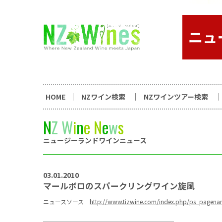
コンテンツへスキップ
ニュージーランドワイン総合
HOME
NZワイン検索
NZワインツアー検索
N
Z
W
i
n
e
N
e
w
s
ニュージーランドワインニュース
03.01.2010
マールボロのスパークリングワイン旋風
ニュースソース
http://www.tizwine.com/index.php/ps_pagena