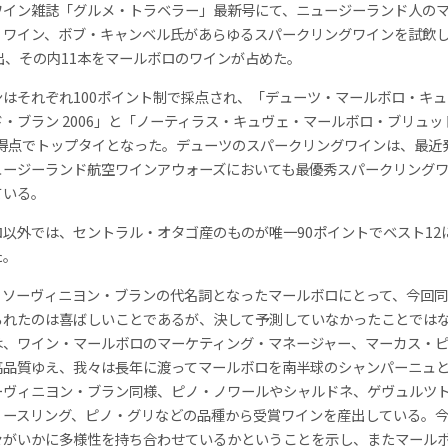
ワイン雑誌「グルメ・トラベラー」最新号にて、ニュージーランド人の
・ワイン、ボブ・キャンベル氏があらゆるスパークリングワインを試飲
出、その内11本をマールボロのワインが占めた。
ンはそれぞれ100ポイント制で採点され、「デューツ・マールボロ・キ
・ブラン 2006」と「ノーティラス・キュヴェ・マールボロ・ブリュッ
同得点でトップタイとなった。デューツのスパークリングワインは、最近
ュージーランド航空ワインアウォーズにおいても最優秀スパークリング
ている。
ロ以外では、セントラル・オタゴ産のものが唯一90ポイントでベスト12
た。
りソーヴィニヨン・ブランの代名詞となったマールボロにとって、今回
られたのは喜ばしいことであるが、決して予測していなかったことでは
は、ワイン・マールボロのマーケティング・マネージャー、マーカス・
高品質ゆえ、我々は長年に渡ってマールボロを南半球のシャンパーニュ
ーヴィニヨン・ブラン同様、ピノ・ノワールやシャルドネ、ゲヴュルツ
リースリング、ピノ・グリなどの品種から受賞ワインを産出している。
々がいかに多様性を持ち合わせているかということを示し、またマール