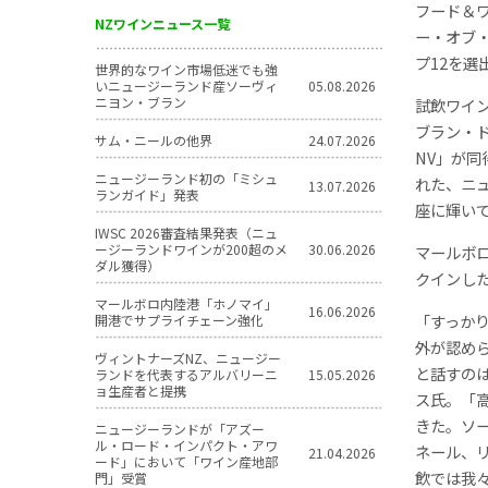
フード＆
NZワインニュース一覧
ー・オブ
プ12を選
世界的なワイン市場低迷でも強
いニュージーランド産ソーヴィ
05.08.2026
ニヨン・ブラン
試飲ワイ
ブラン・ド
サム・ニールの他界
24.07.2026
NV」が
ニュージーランド初の「ミシュ
れた、ニ
13.07.2026
ランガイド」発表
座に輝い
IWSC 2026審査結果発表（ニュ
ージーランドワインが200超のメ
30.06.2026
マールボ
ダル獲得）
クインし
マールボロ内陸港「ホノマイ」
16.06.2026
「すっか
開港でサプライチェーン強化
外が認め
ヴィントナーズNZ、ニュージー
と話すの
ランドを代表するアルバリーニ
15.05.2026
ョ生産者と提携
ス氏。「
きた。ソ
ニュージーランドが「アズー
ル・ロード・インパクト・アワ
ネール、
21.04.2026
ード」において「ワイン産地部
飲では我
門」受賞