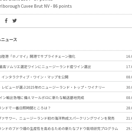
lborough Cuvee Brut NV - 86 points
るニュース
内陸港「ホノマイ」開港でサプライチェーン強化
16.
世界最高ソムリエ選定ワインにニュージーランド産ワイン選出
17.
 インタラクティブ・ワイン・マップを公開
08.
・レビューが選ぶ2025年のニュージーランド・トップ・ワイナリー
30.
のワイン輸出急増に備えマールボロに新たな輸送基地完成
08.
ランドで一番日照時間ところは？
28.
ヴァサワー、ニュージーランド初の海洋熟成スパークリングワインを発売
21.
ランドのブドウ畑の生産性を高めるための新たなブドウ栽培研究プログラム
29.