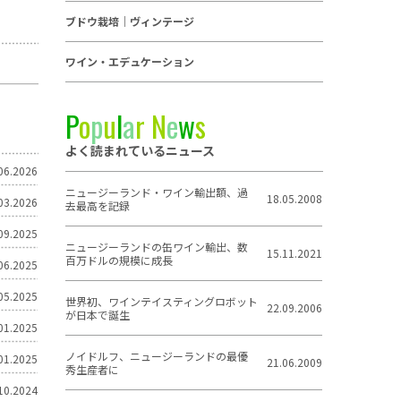
ブドウ栽培｜ヴィンテージ
ワイン・エデュケーション
P
o
p
u
l
a
r
N
e
w
s
よく読まれているニュース
06.2026
ニュージーランド・ワイン輸出額、過
18.05.2008
03.2026
去最高を記録
09.2025
ニュージーランドの缶ワイン輸出、数
15.11.2021
百万ドルの規模に成長
06.2025
05.2025
世界初、ワインテイスティングロボット
22.09.2006
が日本で誕生
01.2025
ノイドルフ、ニュージーランドの最優
01.2025
21.06.2009
秀生産者に
10.2024