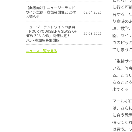
に行く可
【業者向け】ニュージーランド
ワイン試飲・商談会開催2026の
02.04.2026
習する。
お知らせ
り意味の
ニュージーランドワインの祭典
理、数学
「POUR YOURSELF A GLASS OF
26.03.2026
園、ワイ
NEW ZEALAND」開催決定！
3/1〜参加店募集開始
ウのピッ
てしまう
ニュース一覧を見る
「生徒サ
いる。昨
る。こう
あること
出てくる
マールボ
は、さら
に合う教
持ってく
は言う。