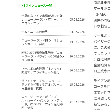
南島北東
NZワインニュース一覧
マールボ
（NAE
世界的なワイン市場低迷でも強
いニュージーランド産ソーヴィ
05.08.2026
関係各省
ニヨン・ブラン
ドウ栽培
サム・ニールの他界
24.07.2026
マールボ
ニュージーランド初の「ミシュ
バイザー
13.07.2026
ランガイド」発表
に、この
IWSC 2026審査結果発表（ニュ
てしまう
ージーランドワインが200超のメ
30.06.2026
計画に賛
ダル獲得）
企業投資
マールボロ内陸港「ホノマイ」
16.06.2026
ロ工業専
開港でサプライチェーン強化
ライアン
ヴィントナーズNZ、ニュージー
ランドを代表するアルバリーニ
15.05.2026
コースを
ョ生産者と提携
工業専門
ニュージーランドが「アズー
に合致し
ル・ロード・インパクト・アワ
21.04.2026
栽培ある
ード」において「ワイン産地部
門」受賞
となる。