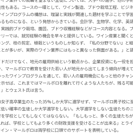
能性もある。コースの一環として、ワイン製造、ブドウ栽培工程、ビジ
ワインプログラムの構想は、理論と実践が関連した題材を学ぶことで学
あるものになる、という発想からきている。会計学、生物学、化学、英
、実践的ブドウ栽培、園芸、ブドウ収穫経験などがコース内容となる。
ナリーでは、就労経験の機会を早々と提供している。ワイン産業と聞く
キング、枝の剪定、植栽というものしか知らず、『私の分野でない』と
ことが多いが、実際のワイン業界にはもっと異なった側面がある。」と
イドだけでなく、地元の雇用供給という観点から、企業投資にも一役を
今、マールボロで教育を受けた若い人が地元から出てしまう傾向が増え
いったワインプログラムを通して、若い人の雇用機会にもっと他のチャ
を示せば、これまではマールボロを離れて行くような人たちが、残る可
。」とウェスト氏は言う。
ロ女子高卒業生のたった35%しか大学に進学せず、マールボロ男子校に
に低い確率の生徒しか大学進学をしない。大学進学をしない生徒たちの
育を学校としてもしなくてはならない。「もしもっと、多くの生徒たち
れれば、学校としてもより多くの財政支援を受けることが出来る」とラ
ワイン・マールボロは両学校に口頭でのサポートを表明している。