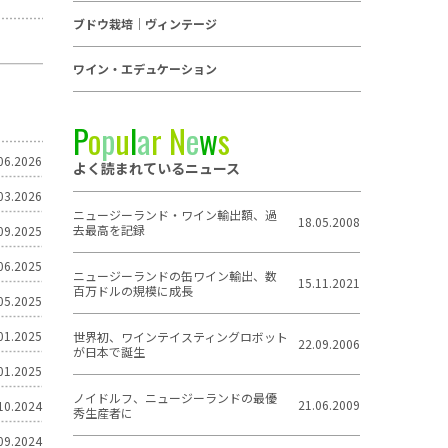
ブドウ栽培｜ヴィンテージ
ワイン・エデュケーション
P
o
p
u
l
a
r
N
e
w
s
06.2026
よく読まれているニュース
03.2026
ニュージーランド・ワイン輸出額、過
18.05.2008
去最高を記録
09.2025
06.2025
ニュージーランドの缶ワイン輸出、数
15.11.2021
百万ドルの規模に成長
05.2025
01.2025
世界初、ワインテイスティングロボット
22.09.2006
が日本で誕生
01.2025
ノイドルフ、ニュージーランドの最優
21.06.2009
10.2024
秀生産者に
09.2024