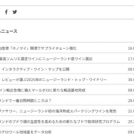
るニュース
内陸港「ホノマイ」開港でサプライチェーン強化
16.
世界最高ソムリエ選定ワインにニュージーランド産ワイン選出
17.
 インタラクティブ・ワイン・マップを公開
08.
・レビューが選ぶ2025年のニュージーランド・トップ・ワイナリー
30.
のワイン輸出急増に備えマールボロに新たな輸送基地完成
08.
ランドで一番日照時間ところは？
28.
ヴァサワー、ニュージーランド初の海洋熟成スパークリングワインを発売
21.
ランドのブドウ畑の生産性を高めるための新たなブドウ栽培研究プログラム
29.
のテロワール地域差をデータ分析
09.