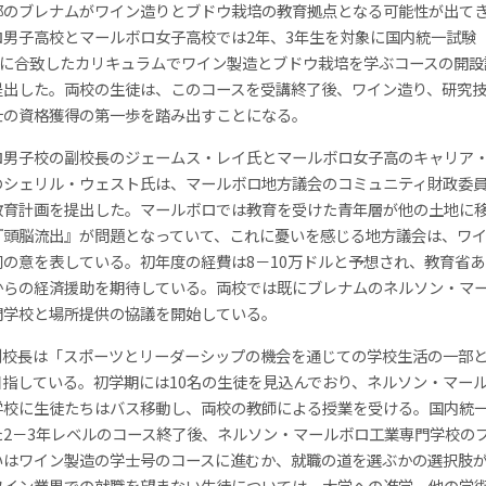
部のブレナムがワイン造りとブドウ栽培の教育拠点となる可能性が出て
ロ男子高校とマールボロ女子高校では2年、3年生を対象に国内統一試験
C）に合致したカリキュラムでワイン製造とブドウ栽培を学ぶコースの開設
提出した。両校の生徒は、このコースを受講終了後、ワイン造り、研究
士の資格獲得の第一歩を踏み出すことになる。
ロ男子校の副校長のジェームス・レイ氏とマールボロ女子高のキャリア
のシェリル・ウェスト氏は、マールボロ地方議会のコミュニティ財政委
教育計画を提出した。マールボロでは教育を受けた青年層が他の土地に
『頭脳流出』が問題となっていて、これに憂いを感じる地方議会は、ワ
同の意を表している。初年度の経費は8－10万ドルと予想され、教育省
からの経済援助を期待している。両校では既にブレナムのネルソン・マ
門学校と場所提供の協議を開始している。
副校長は「スポーツとリーダーシップの機会を通じての学校生活の一部
目指している。初学期には10名の生徒を見込んでおり、ネルソン・マー
学校に生徒たちはバス移動し、両校の教師による授業を受ける。国内統
た2－3年レベルのコース終了後、ネルソン・マールボロ工業専門学校の
いはワイン製造の学士号のコースに進むか、就職の道を選ぶかの選択肢
ワイン業界での就職を望まない生徒については、大学への進学、他の学