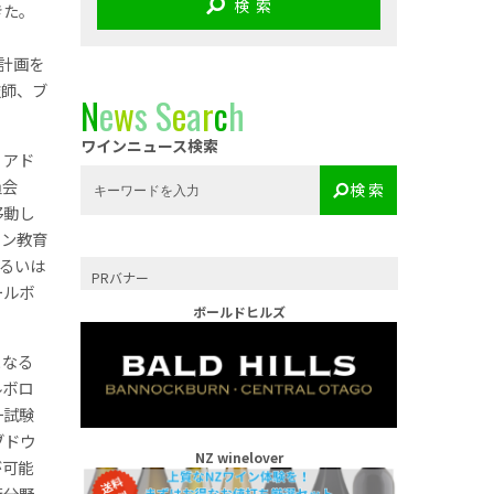
検 索
きた。
計画を
技師、ブ
N
e
w
s
S
e
a
r
c
h
ワインニュース検索
・アド
員会
検 索
移動し
イン教育
あるいは
PRバナー
ールボ
ボールドヒルズ
となる
ルボロ
一試験
ブドウ
NZ winelover
が可能
術分野