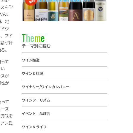
ネスを学
習がよ
語、地
ブドウ
T
h
e
m
e
と、ブド
結論づけ
テーマ別に読む
語る。
ワイン醸造
担って
てい
ワイン＆料理
ンスが
能性が
ワイナリー/ワインカンパニー
ワインツーリズム
至って
ニーズ
イベント｜品評会
が興味を
イアン氏
ワイン＆ライフ