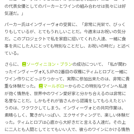
の代表女優としてのパーカーとワインの組み合わせは我々には好
気運だ。」
パーカー氏はインヴィーヴォの受賞に、「非常に光栄で、びっく
りもしているが、とてもうれしいことだ。今週末はお祝いの気分
だ。このプロジェクトで私を家庭に招いてくれた人達、一緒に食
事を共にした人にとっても特別なことだし、お祝いの時だ」と述べ
ている。
さらに、
ソーヴィニヨン・ブラン
の成功について、「私が関わ
ったインヴィーヴォX, SJPの2番目の収穫にティムとロブと一緒に
ワイン作りにどっぷりつかって、実際に参加出来たのは、非常に貴
重な体験だった。
マールボロ
ーからのこの特別なワインへ私達
が抱く情熱を、世界中のワイン愛好家と分かち合えるのは非常に
名誉なことだ。しかもそれが皆さんから認識をしてもらえたとい
うのは、ワクワクしてしまう。インヴィーヴォとの共同作業は、
素晴らしく、驚きがいっぱい、エクサイティングで、楽しい体験だ
った。ティムとロブは心底から大好きだと言える人達だ。その上
に二人とも人間としてとてもいい人で、彼らのワインにかける情熱