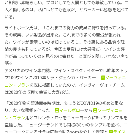
と知識は素晴らしい。プロとしても人間としても尊敬している。二
人と働けるのは、私にはとても経験だ」とパーカーは感想を述べて
いる。
ライトボーン氏は、「これまでの努力の成果に誇りを持っている。
その成果、いい製品が出来た。これまでの多くの苦労が報われ
た。ワインが素晴しいのは知っているし、その裏にある品質や理
論の良さも判っているが、今回の受賞には大感激だ。ワインの評
判が高まっていくのを見るのは幸せだ」と喜びを隠しきれない声で
語る。
アメリカのワイン専門誌、ワイン・スペクテイターでは昨年のトッ
プ100ワインに2019年サラ・ジェシカ・パーカー
ソーヴィニ
ヨン・ブラン
を既に掲載していたので、インヴィーヴォ・チーム
は2020年の収穫で金賞に大喜びだ。
「2020年物を醸造開始時期は、ちょうどCOVID19の初めと重な
り、大きな艱難を伴った。
マールボロ
ーから
ソーヴィニヨ
ン・ブラン
用とフレンチ・ロゼをニューヨークに8つのサンプルを
空輸した。ニュージーランドでも同様の8つのサンプルを並べ、ニ
ューヨークにいるサラは同時間にZoomを介して僕達と
テイス