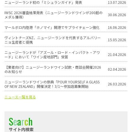
ニュージーランド初の「ミシュランガイド」発表
13.07.2026
IWSC 2026審査結果発表（ニュージーランドワインが200超の
30.06.2026
メダル獲得）
マールボロ内陸港「ホノマイ」開港でサプライチェーン強化
16.06.2026
ヴィントナーズNZ、ニュージーランドを代表するアルバリー
15.05.2026
ニョ生産者と提携
ニュージーランドが「アズール・ロード・インパクト・アワ
21.04.2026
ード」において「ワイン産地部門」受賞
【業者向け】ニュージーランドワイン試飲・商談会開催2026
02.04.2026
のお知らせ
ニュージーランドワインの祭典「POUR YOURSELF A GLASS
26.03.2026
OF NEW ZEALAND」開催決定！3/1〜参加店募集開始
ニュース一覧を見る
S
e
a
r
c
h
サイト内検索