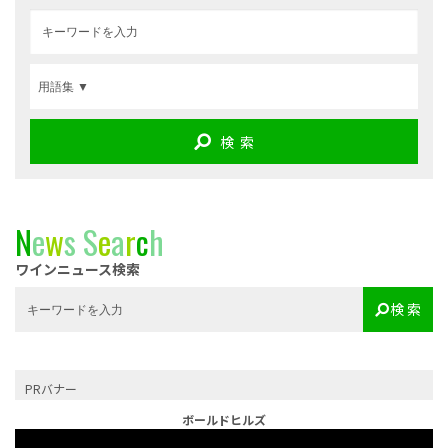
検 索
N
e
w
s
S
e
a
r
c
h
ワインニュース検索
検 索
PRバナー
ボールドヒルズ