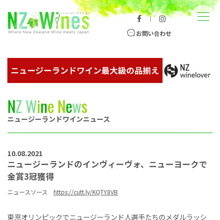
コンテンツへスキップ
メニュー
｜
ニュージーランドワイン総合サイト
お問い合わせ
N
Z
W
i
n
e
N
e
w
s
ニュージーランドワインニュース
10.08.2021
ニュージーランドのインヴィーヴォ、ニューヨークで
金賞3冠獲得
ニュースソース
https://cutt.ly/KQTY8VB
東京オリンピックでニュージーランド人選手たちのメダルラッシ