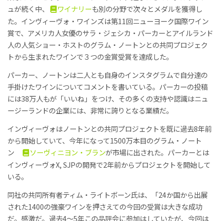
ュが続く中、
ワイナリー
も別の分野で次々とメダルを獲得し
た。インヴィーヴォ・ワインズは第11回ニューヨーク国際ワイン
賞で、アメリカ人女優のサラ・ジェシカ・パーカーとアイルランド
人の人気ショー・ホストのグラム・ノートンとの共同プロジェク
トから生まれたワインで３つの金賞受賞を達成した。
パーカー、ノートンは二人とも自身のインスタグラムで自分達の
手掛けたワインについてコメントを書いている。パーカーの投稿
には38万人もが「いいね」をつけ、その多くの支持や認識はニュ
ージーランドの企業には、非常に誇りとなる業績だ。
インヴィーヴォはノートンとの共同プロジェクトを既に過去8年前
から開始していて、今年になって1500万本目のグラム・ノート
ン
ソーヴィニヨン・ブラン
が市場に出された。パーカーとは
インヴィーヴォX, SJPの開発で2年前からプロジェクトを開始して
いる。
同社の共同所有者ティム・ライトボーン氏は、「24か国から出展
された1400の強豪ワインを押さえての今回の受賞は大きな成功
だ。感激だ。過去4～5年この品評会に参加はしていたが、今回は