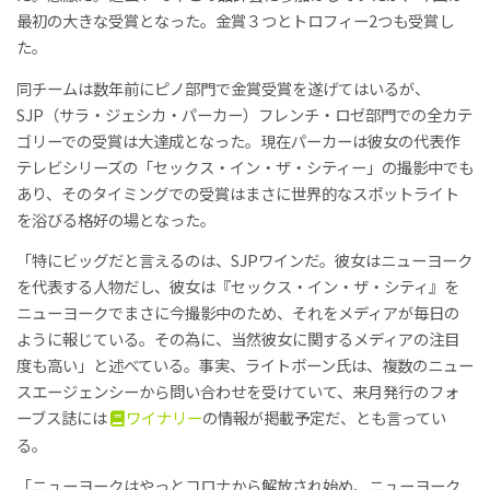
最初の大きな受賞となった。金賞３つとトロフィー2つも受賞し
た。
同チームは数年前にピノ部門で金賞受賞を遂げてはいるが、
SJP（サラ・ジェシカ・パーカー）フレンチ・ロゼ部門での全カテ
ゴリーでの受賞は大達成となった。現在パーカーは彼女の代表作
テレビシリーズの「セックス・イン・ザ・シティー」の撮影中でも
あり、そのタイミングでの受賞はまさに世界的なスポットライト
を浴びる格好の場となった。
「特にビッグだと言えるのは、SJPワインだ。彼女はニューヨーク
を代表する人物だし、彼女は『セックス・イン・ザ・シティ』を
ニューヨークでまさに今撮影中のため、それをメディアが毎日の
ように報じている。その為に、当然彼女に関するメディアの注目
度も高い」と述べている。事実、ライトボーン氏は、複数のニュー
スエージェンシーから問い合わせを受けていて、来月発行のフォ
ーブス誌には
ワイナリー
の情報が掲載予定だ、とも言ってい
る。
「ニューヨークはやっとコロナから解放され始め、ニューヨーク