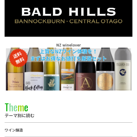
NZ winelover
T
h
e
m
e
テーマ別に読む
ワイン醸造