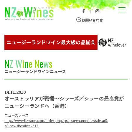
コンテンツへスキップ
メニュー
｜
ニュージーランドワイン総合サイト
お問い合わせ
N
Z
W
i
n
e
N
e
w
s
ニュージーランドワインニュース
14.11.2010
オーストラリアが戦慄～シラーズ／シラーの最高賞が
ニュージーランドへ（香港）
ニュースソース
http://www.tizwine.com/index.php/ps_pagename/newsdetail?
pi_newsitemid=2516