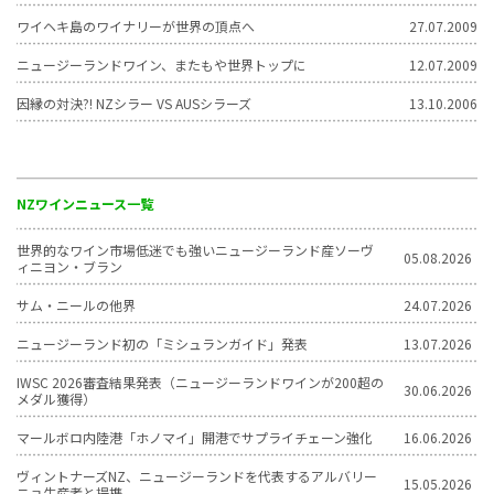
ワイヘキ島のワイナリーが世界の頂点へ
27.07.2009
ニュージーランドワイン、またもや世界トップに
12.07.2009
因縁の対決?! NZシラー VS AUSシラーズ
13.10.2006
NZワインニュース一覧
世界的なワイン市場低迷でも強いニュージーランド産ソーヴ
05.08.2026
ィニヨン・ブラン
サム・ニールの他界
24.07.2026
ニュージーランド初の「ミシュランガイド」発表
13.07.2026
IWSC 2026審査結果発表（ニュージーランドワインが200超の
30.06.2026
メダル獲得）
マールボロ内陸港「ホノマイ」開港でサプライチェーン強化
16.06.2026
ヴィントナーズNZ、ニュージーランドを代表するアルバリー
15.05.2026
ニョ生産者と提携