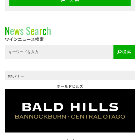
N
e
w
s
S
e
a
r
c
h
ワインニュース検索
検 索
PRバナー
ボールドヒルズ