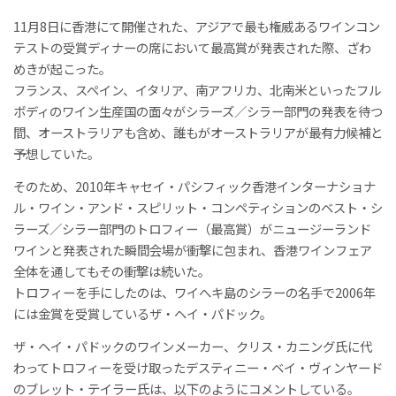
11月8日に香港にて開催された、アジアで最も権威あるワインコン
テストの受賞ディナーの席において最高賞が発表された際、ざわ
めきが起こった。
フランス、スペイン、イタリア、南アフリカ、北南米といったフル
ボディのワイン生産国の面々がシラーズ／シラー部門の発表を待つ
間、オーストラリアも含め、誰もがオーストラリアが最有力候補と
予想していた。
そのため、2010年キャセイ・パシフィック香港インターナショナ
ル・ワイン・アンド・スピリット・コンペティションのベスト・シ
ラーズ／シラー部門のトロフィー（最高賞）がニュージーランド
ワインと発表された瞬間会場が衝撃に包まれ、香港ワインフェア
全体を通してもその衝撃は続いた。
トロフィーを手にしたのは、ワイへキ島のシラーの名手で2006年
には金賞を受賞しているザ・ヘイ・パドック。
ザ・ヘイ・パドックのワインメーカー、クリス・カニング氏に代
わってトロフィーを受け取ったデスティニー・ベイ・ヴィンヤード
のブレット・テイラー氏は、以下のようにコメントしている。