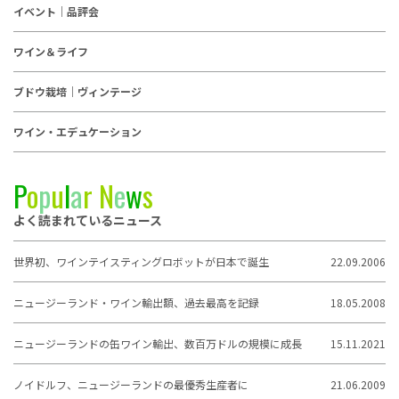
イベント｜品評会
ワイン＆ライフ
ブドウ栽培｜ヴィンテージ
ワイン・エデュケーション
P
o
p
u
l
a
r
N
e
w
s
よく読まれているニュース
世界初、ワインテイスティングロボットが日本で誕生
22.09.2006
ニュージーランド・ワイン輸出額、過去最高を記録
18.05.2008
ニュージーランドの缶ワイン輸出、数百万ドルの規模に成長
15.11.2021
ノイドルフ、ニュージーランドの最優秀生産者に
21.06.2009