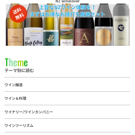
NZ winelover
T
h
e
m
e
テーマ別に読む
ワイン醸造
ワイン＆料理
ワイナリー/ワインカンパニー
ワインツーリズム