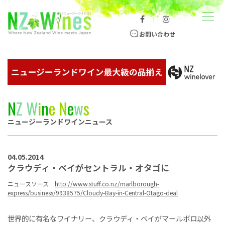
コンテンツへスキップ
メニュー
｜
ニュージーランドワイン総合サイト
お問い合わせ
N
Z
W
i
n
e
N
e
w
s
ニュージーランドワインニュース
04.05.2014
クラウディ・ベイがセントラル・オタゴに
ニュースソース
http://www.stuff.co.nz/marlborough-
express/business/9938575/Cloudy-Bay-in-Central-Otago-deal
世界的に有名なワイナリー、クラウディ・ベイがマールボロ以外