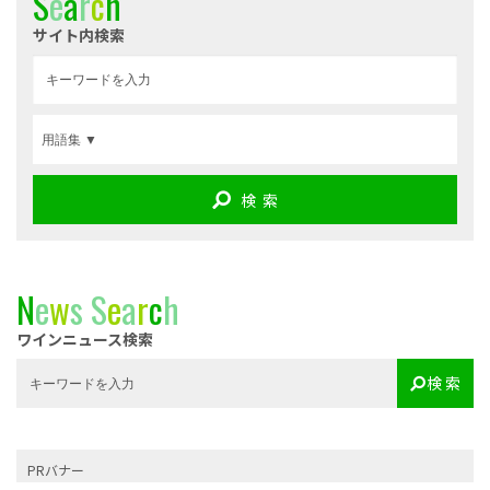
S
e
a
r
c
h
サイト内検索
検 索
N
e
w
s
S
e
a
r
c
h
ワインニュース検索
検 索
PRバナー