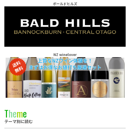
ボールドヒルズ
NZ winelover
T
h
e
m
e
テーマ別に読む