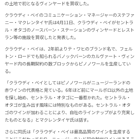
の土地で初となるヴィンヤードを買収した。
クラウディ・ベイのコミュニケーション・マネージャーのステファ
ニー・マクレンタイヤ氏は4月11日、クラウディ・ベイがセントラ
ル・オタゴのノースバーン・ステーションのヴィンヤードとレスト
ラン等の施設を買収したと発表した。
クラウディ・ベイは、2年前よりテ・ワヒのブランド名で、フェル
トン・ロードでも知られるバノックバーンのカルヴァート・ヴィン
ヤード内の長期契約の数ブロックからピノノワールを生産してい
る。
「クラウディ・ベイとしてはピノノワールがニュージーランドの
赤ワインの代表格と見ている。6年ほど前にマールボロ以外の土地
を探し始め、セントラル・オタゴに一番惹かれた。セントラル・
オタゴが生み出す風味には特別なものがある。セントラル・オタ
ゴのワインが加わることにより、自社のラインナップがより充実し
たものとなる」とマクレンタイヤ氏は話す。
さらに同氏は「クラウディ・ベイは最高品質のワインを生産する
ことにこだわっており、ニュージーランド初の輸出ワインであるこ