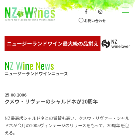
コンテンツへスキップ
メニュー
｜
ニュージーランドワイン総合サイト
お問い合わせ
N
Z
W
i
n
e
N
e
w
s
ニュージーランドワインニュース
25.08.2006
クメウ・リヴァーのシャルドネが20周年
NZ最高級シャルドネとの賞賛も高い、クメウ・リヴァー・シャル
ドネが今月の2005ヴィンテージのリリースをもって、20周年を迎
える。