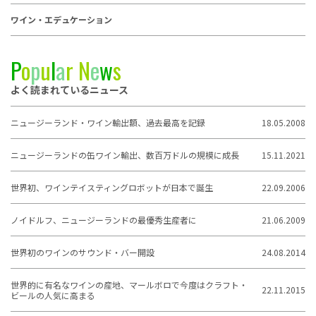
ワイン・エデュケーション
P
o
p
u
l
a
r
N
e
w
s
よく読まれているニュース
ニュージーランド・ワイン輸出額、過去最高を記録
18.05.2008
ニュージーランドの缶ワイン輸出、数百万ドルの規模に成長
15.11.2021
世界初、ワインテイスティングロボットが日本で誕生
22.09.2006
ノイドルフ、ニュージーランドの最優秀生産者に
21.06.2009
世界初のワインのサウンド・バー開設
24.08.2014
世界的に有名なワインの産地、マールボロで今度はクラフト・
22.11.2015
ビールの人気に高まる