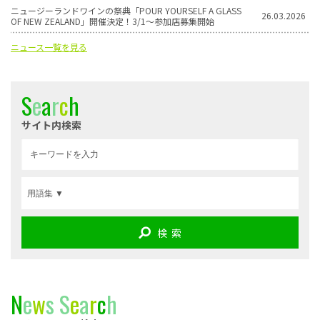
ニュージーランドワインの祭典「POUR YOURSELF A GLASS
26.03.2026
OF NEW ZEALAND」開催決定！3/1〜参加店募集開始
ニュース一覧を見る
S
e
a
r
c
h
サイト内検索
検 索
N
e
w
s
S
e
a
r
c
h