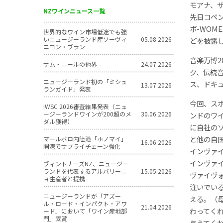
モアナ、
NZワインニュース一覧
先日コペ
ポ-WO
世界的なワイン市場低迷でも強
いニュージーランド産ソーヴィ
05.08.2026
どを披露
ニヨン・ブラン
音楽万博2
サム・ニールの他界
24.07.2026
ク、伝統
ニュージーランド初の「ミシュ
ス、ドキ
13.07.2026
ランガイド」発表
今回、ス
IWSC 2026審査結果発表（ニュ
ージーランドワインが200超のメ
30.06.2026
ンドのワ
ダル獲得）
に自社の
と他の自
マールボロ内陸港「ホノマイ」
16.06.2026
開港でサプライチェーン強化
インヴァ
インヴァ
ヴィントナーズNZ、ニュージー
ランドを代表するアルバリーニ
15.05.2026
ヴァイヴ
ョ生産者と提携
注いでい
ニュージーランドが「アズー
える。（
ル・ロード・インパクト・アワ
21.04.2026
わってく
ード」において「ワイン産地部
門」受賞
与えてく