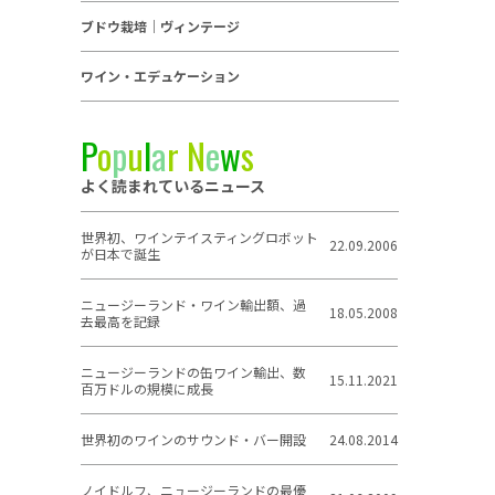
ブドウ栽培｜ヴィンテージ
ワイン・エデュケーション
P
o
p
u
l
a
r
N
e
w
s
よく読まれているニュース
世界初、ワインテイスティングロボット
22.09.2006
が日本で誕生
ニュージーランド・ワイン輸出額、過
18.05.2008
去最高を記録
ニュージーランドの缶ワイン輸出、数
15.11.2021
百万ドルの規模に成長
世界初のワインのサウンド・バー開設
24.08.2014
ノイドルフ、ニュージーランドの最優