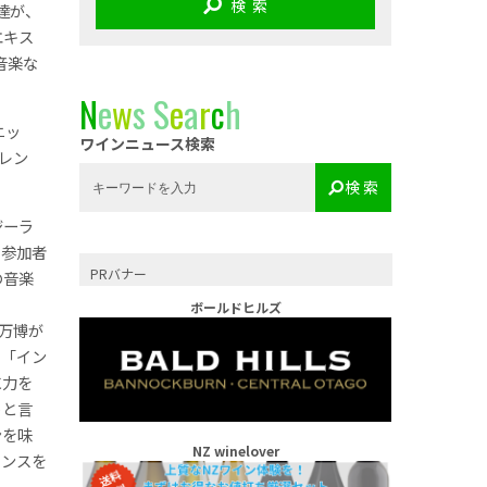
検 索
達が、
エキス
音楽な
N
e
w
s
S
e
a
r
c
h
ニッ
ワインニュース検索
レン
検 索
ジーラ
、参加者
PRバナー
の音楽
ボールドヒルズ
万博が
。「イン
に力を
トと言
ンを味
NZ winelover
ャンスを