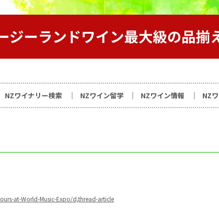
サイト
NZワイナリー検索
NZワイン留学
NZワイン情報
NZ
urs-at-World-Music-Expo/d,thread-article