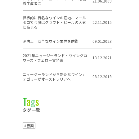
21.06.2009
秀生産者に
世界的に有名なワインの産地、マール
ボロで今度はクラフト・ビールの人気
22.11.2015
に高まる
消防士 安全なワイン業界を防衛
09.01.2023
2021年ニュージーランド・ワイングロ
13.12.2021
ワーズ・フェロー賞発表
ニュージーランドから新たなワインカ
08.12.2019
テゴリーがオーストラリアへ
T
a
g
s
タグ一覧
#音楽