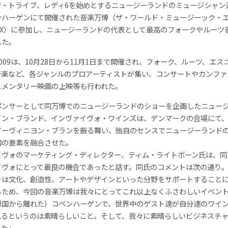
ザ・トライブ、レディ6を始めとするニュージーランドのミュージシャン
ンハーゲンにて開催された音楽万博（ザ・ワールド・ミュージーック・
MEX）に参加し、ニュージーランドの代表として最高のフォークやルーツ
した。
009は、10月28日から11月1日まで開催され、フォーク、ルーツ、エス
音楽など、各ジャンルのプロアーティストが集い、コンサートやカンファ
ュメンタリー映画の上映等も行われた。
ポンサーとして同万博でのニュージーランドのショーを企画したニュー
イン・ブランド、インヴァイヴォ・ワインズは、デンマークの会場にて
ソーヴィニヨン・ブランを振る舞い、独自のセンスでニュージーランド
国の要素を融合させた。
イヴォのマーケティング・ディレクター、ティム・ライトボーン氏は、同
イヴォにとって最良の機会であったと話す。同氏のコメントは次の通り
ォは文化、創造性、アートやデザインといった分野をサポートすること
るため、今回の音楽万博は我々にとってこれ以上なくふさわしいイベン
母国から離れた）コペンハーゲンで、世界中のゲスト達が自分達のワイ
れるというのは素晴らしいこと。そして、我々に素晴らしいビジネスチ
れた」