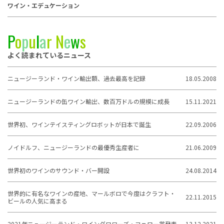
ワイン・エデュケーション
P
o
p
u
l
a
r
N
e
w
s
よく読まれているニュース
ニュージーランド・ワイン輸出額、過去最高を記録
18.05.2008
ニュージーランドの缶ワイン輸出、数百万ドルの規模に成長
15.11.2021
世界初、ワインテイスティングロボットが日本で誕生
22.09.2006
ノイドルフ、ニュージーランドの最優秀生産者に
21.06.2009
世界初のワインのサウンド・バー開設
24.08.2014
世界的に有名なワインの産地、マールボロで今度はクラフト・
22.11.2015
ビールの人気に高まる
2021年ニュージーランド・ワイングロワーズ・フェロー賞発表
13.12.2021