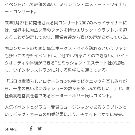
イベントとして評価の高い、ミッション・エステート・ワイナリ
ー・コンサート。
来年1月27日に開催される同コンサート2007のヘッドライナーに
は、世界中に幅広い層のファンを持つエリック・クラプトンを迎
えることが決定しており、関係者達から喜びの声があがっている。
同コンサートのために毎年ホークス・ベイを訪れるというファン
も多いこの野外イベントは、“他では得ることのできない、ハイ・
クオリティな体験ができる”とミッション・エステート社が提唱
し、ワインやレストランに対する哲学にも通じている。
「当日は素晴らしいロケーションの中でピクニックを楽しみなが
ら、一生の思い出に残るショーの数々を楽しんで欲しい。」と、同
社最高経営責任者であるピーター・ホリー氏はコメント。
人気イベントとグラミー受賞ミュージシャンであるクラプトンと
いうビッグ・ネームの相乗効果により、チケットはすでに完売。
SHARE