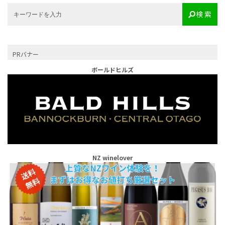
検 索
PRバナー
ボールドヒルズ
NZ winelover