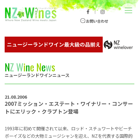
コンテンツへスキップ
メニュー
｜
ニュージーランドワイン総合サイト
お問い合わせ
N
Z
W
i
n
e
N
e
w
s
ニュージーランドワインニュース
21.08.2006
2007ミッション・エステート・ワイナリー・コンサー
トにエリック・クラプトン登場
1993年に初めて開催されて以来、ロッド・スチュワートやビーチ
ボーイズなどの大物ミュージシャンを迎え、NZを代表する国際的